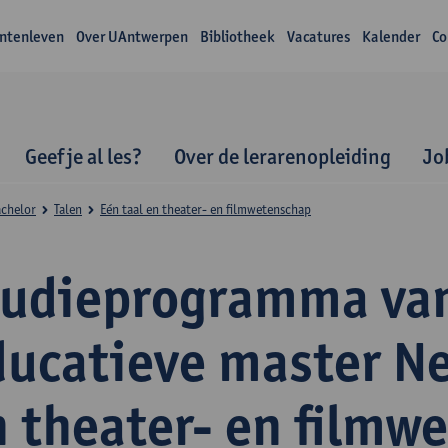
ntenleven
Over UAntwerpen
Bibliotheek
Vacatures
Kalender
Co
Geef je al les?
Over de lerarenopleiding
Jo
achelor
Talen
Eén taal en theater- en filmwetenschap
tudieprogramma va
ducatieve master N
n theater- en filmw