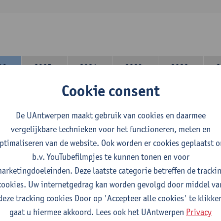
26-
2025-
2024-
2023-
2022-
2
27
2026
2025
2024
2023
Cookie consent
lerarencomponent heb je volgende keuze :
De UAntwerpen maakt gebruik van cookies en daarmee
 A : je kiest twee vakdidactieken
vergelijkbare technieken voor het functioneren, meten en
 B: je kiest één vakdidactiek en een profilering
ptimaliseren van de website. Ook worden er cookies geplaatst 
domeincomponent neem je 60 studiepunten op:
b.v. YouTubefilmpjes te kunnen tonen en voor
rplicht algemeen opleidingsonderdeel van 6 studiepunten,
arketingdoeleinden. Deze laatste categorie betreffen de tracki
f 30 studiepunten Nederlands en telkens minimum 6 studiepunt
cookies. Uw internetgedrag kan worden gevolgd door middel va
f 30 studiepunten theater- en filmwetenschap.
deze tracking cookies Door op 'Accepteer alle cookies' te klikke
gaat u hiermee akkoord. Lees ook het UAntwerpen
Privacy