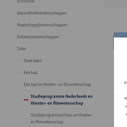
Economie
Gezondheidswetenschappen
Maatschappijwetenschappen
Ontwerpwetenschappen
20
20
Talen
Twee talen
In de 
- Optie
Eén taal
- Optie
o
Eén taal en theater- en filmwetenschap
In de 
- 1 ve
Studieprogramma Nederlands en
m
- 24 o
theater- en filmwetenschap
- 24 o
Studieprogramma Frans en theater-
en filmwetenschap