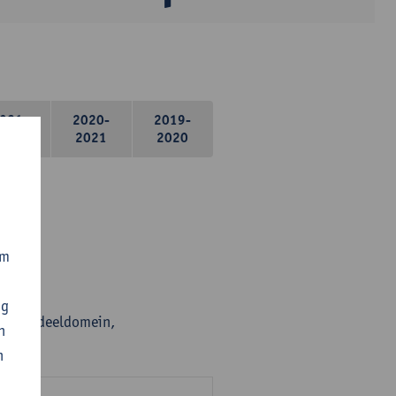
021-
2020-
2019-
2022
2021
2020
om
ng
en per deeldomein,
n
n