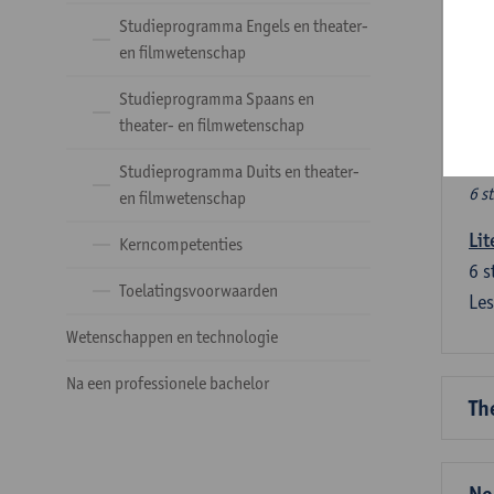
Ve
Studieprogramma Engels en theater-
en filmwetenschap
Dez
Studieprogramma Spaans en
tal
theater- en filmwetenschap
Ve
Studieprogramma Duits en theater-
6 s
en filmwetenschap
Lit
Kerncompetenties
6
s
Toelatingsvoorwaarden
Les
Wetenschappen en technologie
Na een professionele bachelor
Th