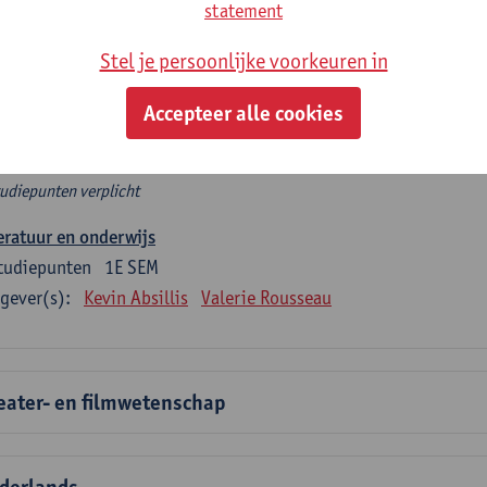
rplicht algemeen opleidingsonderdeel
statement
Stel je persoonlijke voorkeuren in
e 6 verplichte studiepunten tellen mee in de domeincomponent
en.
Accepteer alle cookies
rplicht algemeen opleidingsonderdeel
tudiepunten verplicht
eratuur en onderwijs
tudiepunten
1E SEM
gever(s):
Kevin Absillis
Valerie Rousseau
eater- en filmwetenschap