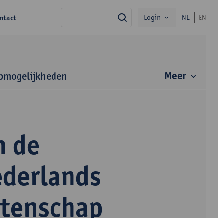
Login
ntact
NL
EN
zoek
Meer
bmogelijkheden
n de
ederlands
etenschap