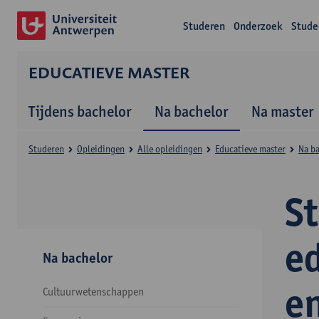
Studeren
Onderzoek
Stude
EDUCATIEVE MASTER
Tijdens bachelor
Na bachelor
Na master
Studeren
Opleidingen
Alle opleidingen
Educatieve master
Na b
S
e
Na bachelor
e
Cultuurwetenschappen