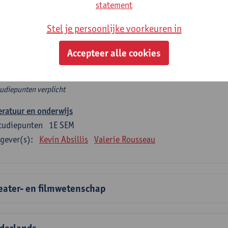
rplicht algemeen opleidingsonderdeel
statement
Stel je persoonlijke voorkeuren in
e 6 verplichte studiepunten tellen mee in de domeincomponent
en.
Accepteer alle cookies
rplicht algemeen opleidingsonderdeel
tudiepunten verplicht
eratuur en onderwijs
tudiepunten
1E SEM
gever(s):
Kevin Absillis
Valerie Rousseau
eater- en filmwetenschap