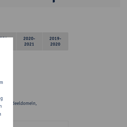
021-
2020-
2019-
2022
2021
2020
om
ng
en per deeldomein,
n
n