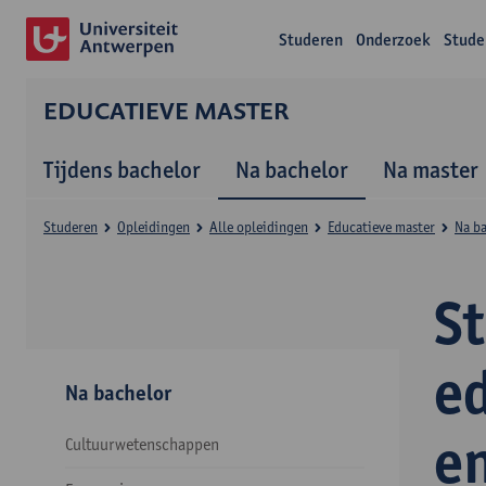
Studeren
Onderzoek
Stude
EDUCATIEVE MASTER
Tijdens bachelor
Na bachelor
Na master
Studeren
Opleidingen
Alle opleidingen
Educatieve master
Na b
S
e
Na bachelor
e
Cultuurwetenschappen