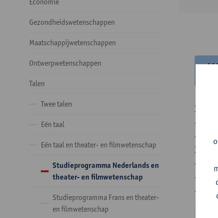
Economie
Gezondheidswetenschappen
Maatschappijwetenschappen
Ontwerpwetenschappen
20
20
Talen
Twee talen
In de 
- Optie
Eén taal
- Optie
o
Eén taal en theater- en filmwetenschap
In de 
- 1 ve
Studieprogramma Nederlands en
m
- 24 o
theater- en filmwetenschap
- 24 o
Studieprogramma Frans en theater-
en filmwetenschap