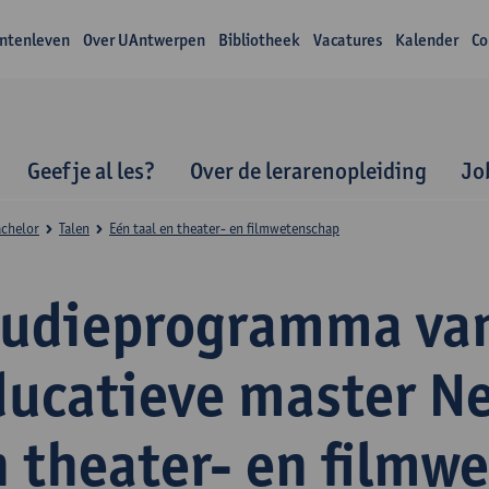
ntenleven
Over UAntwerpen
Bibliotheek
Vacatures
Kalender
Co
Geef je al les?
Over de lerarenopleiding
Jo
achelor
Talen
Eén taal en theater- en filmwetenschap
tudieprogramma va
ducatieve master N
n theater- en filmw