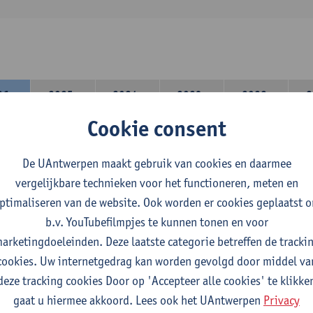
26-
2025-
2024-
2023-
2022-
2
27
2026
2025
2024
2023
Cookie consent
lerarencomponent heb je volgende keuze :
De UAntwerpen maakt gebruik van cookies en daarmee
 A : je kiest twee vakdidactieken
vergelijkbare technieken voor het functioneren, meten en
 B: je kiest één vakdidactiek en een profilering
ptimaliseren van de website. Ook worden er cookies geplaatst 
domeincomponent neem je 60 studiepunten op:
b.v. YouTubefilmpjes te kunnen tonen en voor
rplicht algemeen opleidingsonderdeel van 6 studiepunten,
arketingdoeleinden. Deze laatste categorie betreffen de tracki
f 30 studiepunten Nederlands en telkens minimum 6 studiepunt
cookies. Uw internetgedrag kan worden gevolgd door middel va
f 30 studiepunten theater- en filmwetenschap.
deze tracking cookies Door op 'Accepteer alle cookies' te klikke
gaat u hiermee akkoord. Lees ook het UAntwerpen
Privacy