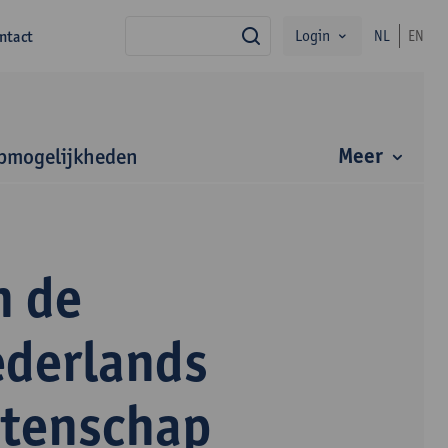
Login
ntact
NL
EN
zoek
Meer
bmogelijkheden
n de
ederlands
etenschap