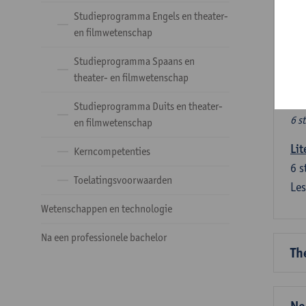
Ve
Studieprogramma Engels en theater-
en filmwetenschap
Dez
Studieprogramma Spaans en
tal
theater- en filmwetenschap
Ve
Studieprogramma Duits en theater-
6 s
en filmwetenschap
Lit
Kerncompetenties
6
s
Toelatingsvoorwaarden
Les
Wetenschappen en technologie
Na een professionele bachelor
Th