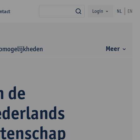
Login
ntact
NL
EN
zoek
Meer
bmogelijkheden
n de
ederlands
etenschap