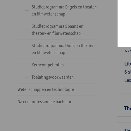
Ve
Studieprogramma Engels en theater-
en filmwetenschap
Dez
Studieprogramma Spaans en
tal
theater- en filmwetenschap
Ve
Studieprogramma Duits en theater-
6 s
en filmwetenschap
Lit
Kerncompetenties
6
s
Toelatingsvoorwaarden
Les
Wetenschappen en technologie
Na een professionele bachelor
Th