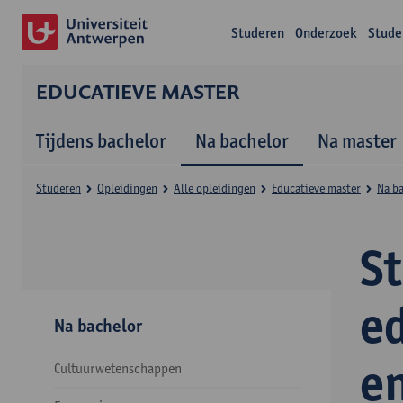
Studeren
Onderzoek
Stude
EDUCATIEVE MASTER
Tijdens bachelor
Na bachelor
Na master
Studeren
Opleidingen
Alle opleidingen
Educatieve master
Na b
S
e
Na bachelor
e
Cultuurwetenschappen