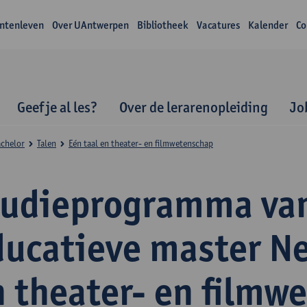
ntenleven
Over UAntwerpen
Bibliotheek
Vacatures
Kalender
Co
Geef je al les?
Over de lerarenopleiding
Jo
achelor
Talen
Eén taal en theater- en filmwetenschap
tudieprogramma va
ducatieve master N
n theater- en filmw