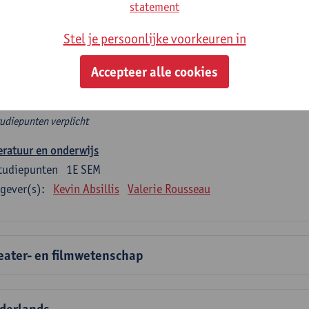
rplicht algemeen opleidingsonderdeel
statement
Stel je persoonlijke voorkeuren in
e 6 verplichte studiepunten tellen mee in de domeincomponent
en.
Accepteer alle cookies
rplicht algemeen opleidingsonderdeel
tudiepunten verplicht
eratuur en onderwijs
tudiepunten
1E SEM
gever(s):
Kevin Absillis
Valerie Rousseau
eater- en filmwetenschap