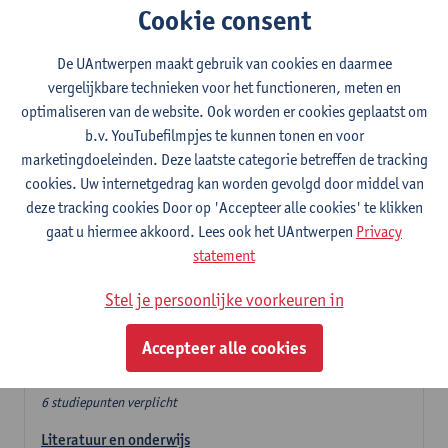
Cookie consent
In de lerarencomponent heb je volgende keuze :
De UAntwerpen maakt gebruik van cookies en daarmee
- Optie A : je kiest twee vakdidactieken
vergelijkbare technieken voor het functioneren, meten en
- Optie B: je kiest één vakdidactiek en een profilering
optimaliseren van de website. Ook worden er cookies geplaatst om
In de domeincomponent neem je 60 studiepunten op:
b.v. YouTubefilmpjes te kunnen tonen en voor
- 1 verplicht algemeen opleidingsonderdeel van 6 studiepunten,
marketingdoeleinden. Deze laatste categorie betreffen de tracking
- 24 of 30 studiepunten Nederlands en telkens minimum 6
cookies. Uw internetgedrag kan worden gevolgd door middel van
studiepunten per deeldomein,
deze tracking cookies Door op 'Accepteer alle cookies' te klikken
- 24 of 30 studiepunten theater- en filmwetenschap.
gaat u hiermee akkoord. Lees ook het UAntwerpen
Privacy
statement
Verplicht algemeen opleidingsonderdeel
Stel je persoonlijke voorkeuren in
Deze 6 verplichte studiepunten tellen mee in de
domeincomponent van een van de gekozen talen.
Accepteer alle cookies
Verplicht algemeen opleidingsonderdeel
6 studiepunten verplicht
Literatuur en onderwijs