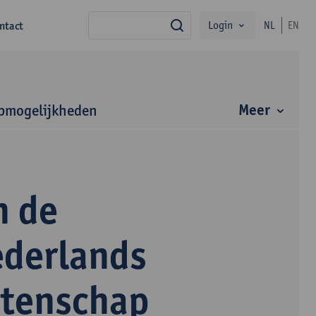
Login
ntact
NL
EN
zoek
Meer
bmogelijkheden
n de
ederlands
etenschap