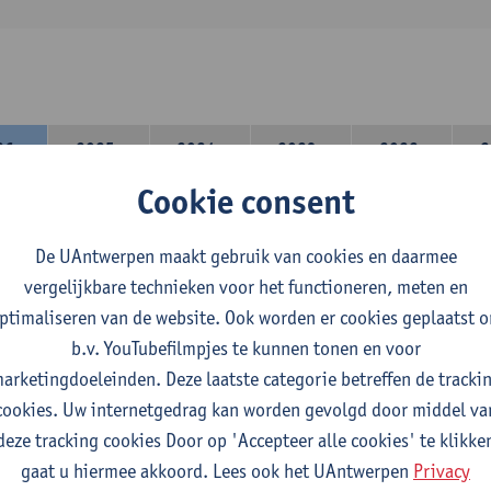
26-
2025-
2024-
2023-
2022-
2
27
2026
2025
2024
2023
Cookie consent
lerarencomponent heb je volgende keuze :
De UAntwerpen maakt gebruik van cookies en daarmee
 A : je kiest twee vakdidactieken
vergelijkbare technieken voor het functioneren, meten en
 B: je kiest één vakdidactiek en een profilering
ptimaliseren van de website. Ook worden er cookies geplaatst 
domeincomponent neem je 60 studiepunten op:
b.v. YouTubefilmpjes te kunnen tonen en voor
rplicht algemeen opleidingsonderdeel van 6 studiepunten,
arketingdoeleinden. Deze laatste categorie betreffen de tracki
f 30 studiepunten Nederlands en telkens minimum 6 studiepunt
cookies. Uw internetgedrag kan worden gevolgd door middel va
f 30 studiepunten theater- en filmwetenschap.
deze tracking cookies Door op 'Accepteer alle cookies' te klikke
gaat u hiermee akkoord. Lees ook het UAntwerpen
Privacy