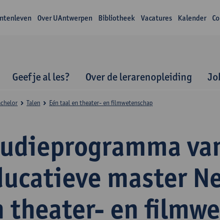
ntenleven
Over UAntwerpen
Bibliotheek
Vacatures
Kalender
Co
Geef je al les?
Over de lerarenopleiding
Jo
achelor
Talen
Eén taal en theater- en filmwetenschap
tudieprogramma va
ducatieve master N
n theater- en filmw