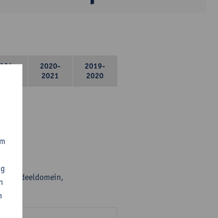
021-
2020-
2019-
2022
2021
2020
om
ng
en per deeldomein,
n
n