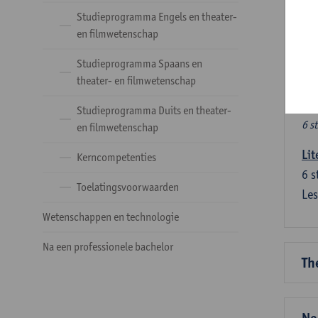
Ve
Studieprogramma Engels en theater-
en filmwetenschap
Dez
Studieprogramma Spaans en
tal
theater- en filmwetenschap
Ve
Studieprogramma Duits en theater-
6 s
en filmwetenschap
Lit
Kerncompetenties
6
s
Toelatingsvoorwaarden
Les
Wetenschappen en technologie
Na een professionele bachelor
Th