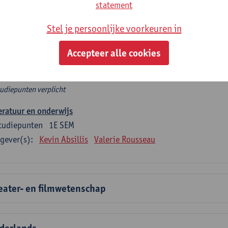
rplicht algemeen opleidingsonderdeel
statement
Stel je persoonlijke voorkeuren in
e 6 verplichte studiepunten tellen mee in de domeincomponent
en.
Accepteer alle cookies
rplicht algemeen opleidingsonderdeel
tudiepunten verplicht
eratuur en onderwijs
tudiepunten
1E SEM
gever(s):
Kevin Absillis
Valerie Rousseau
eater- en filmwetenschap