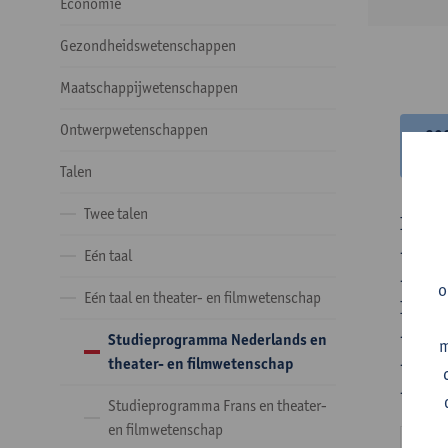
Economie
Gezondheidswetenschappen
Maatschappijwetenschappen
Ontwerpwetenschappen
20
20
Talen
Twee talen
In de 
- Optie
Eén taal
- Optie
o
Eén taal en theater- en filmwetenschap
In de 
- 1 ve
Studieprogramma Nederlands en
m
- 24 o
theater- en filmwetenschap
- 24 o
Studieprogramma Frans en theater-
en filmwetenschap