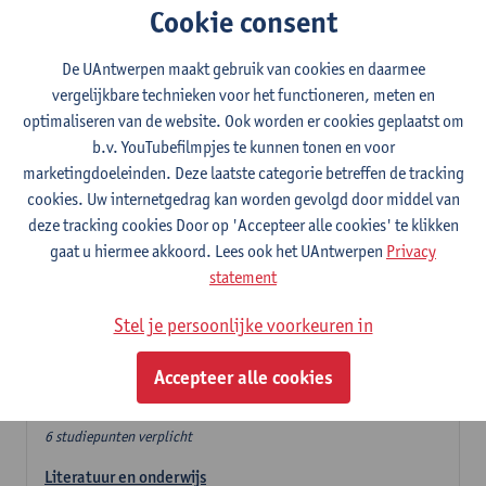
Cookie consent
In de lerarencomponent heb je volgende keuze :
De UAntwerpen maakt gebruik van cookies en daarmee
- Optie A : je kiest twee vakdidactieken
vergelijkbare technieken voor het functioneren, meten en
- Optie B: je kiest één vakdidactiek en een profilering
optimaliseren van de website. Ook worden er cookies geplaatst om
In de domeincomponent neem je 60 studiepunten op:
b.v. YouTubefilmpjes te kunnen tonen en voor
- 1 verplicht algemeen opleidingsonderdeel van 6 studiepunten,
marketingdoeleinden. Deze laatste categorie betreffen de tracking
- 24 of 30 studiepunten Nederlands en telkens minimum 6
cookies. Uw internetgedrag kan worden gevolgd door middel van
studiepunten per deeldomein,
deze tracking cookies Door op 'Accepteer alle cookies' te klikken
- 24 of 30 studiepunten theater- en filmwetenschap.
gaat u hiermee akkoord. Lees ook het UAntwerpen
Privacy
statement
Verplicht algemeen opleidingsonderdeel
Stel je persoonlijke voorkeuren in
Deze 6 verplichte studiepunten tellen mee in de
domeincomponent van een van de gekozen talen.
Accepteer alle cookies
Verplicht algemeen opleidingsonderdeel
6 studiepunten verplicht
Literatuur en onderwijs