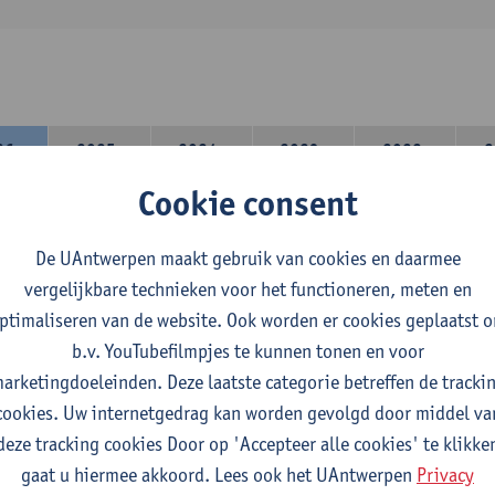
26-
2025-
2024-
2023-
2022-
2
27
2026
2025
2024
2023
Cookie consent
lerarencomponent heb je volgende keuze :
De UAntwerpen maakt gebruik van cookies en daarmee
 A : je kiest twee vakdidactieken
vergelijkbare technieken voor het functioneren, meten en
 B: je kiest één vakdidactiek en een profilering
ptimaliseren van de website. Ook worden er cookies geplaatst 
domeincomponent neem je 60 studiepunten op:
b.v. YouTubefilmpjes te kunnen tonen en voor
rplicht algemeen opleidingsonderdeel van 6 studiepunten,
arketingdoeleinden. Deze laatste categorie betreffen de tracki
f 30 studiepunten Nederlands en telkens minimum 6 studiepunt
cookies. Uw internetgedrag kan worden gevolgd door middel va
f 30 studiepunten theater- en filmwetenschap.
deze tracking cookies Door op 'Accepteer alle cookies' te klikke
gaat u hiermee akkoord. Lees ook het UAntwerpen
Privacy