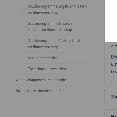
Ve
Studieprogramma Engels en theater-
en filmwetenschap
Dez
Studieprogramma Spaans en
tal
theater- en filmwetenschap
Ve
Studieprogramma Duits en theater-
6 s
en filmwetenschap
Lit
Kerncompetenties
6
s
Toelatingsvoorwaarden
Les
Wetenschappen en technologie
Na een professionele bachelor
Th