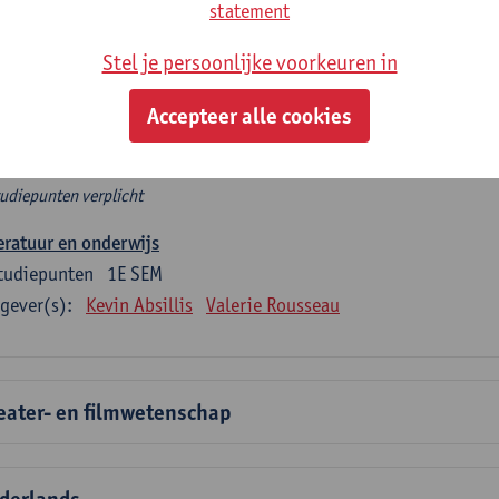
rplicht algemeen opleidingsonderdeel
statement
Stel je persoonlijke voorkeuren in
e 6 verplichte studiepunten tellen mee in de domeincomponent
en.
Accepteer alle cookies
rplicht algemeen opleidingsonderdeel
tudiepunten verplicht
eratuur en onderwijs
tudiepunten
1E SEM
gever(s):
Kevin Absillis
Valerie Rousseau
eater- en filmwetenschap