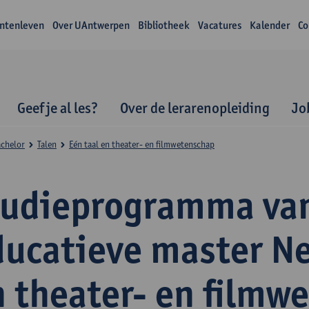
ntenleven
Over UAntwerpen
Bibliotheek
Vacatures
Kalender
Co
Geef je al les?
Over de lerarenopleiding
Jo
achelor
Talen
Eén taal en theater- en filmwetenschap
tudieprogramma va
ducatieve master N
n theater- en filmw