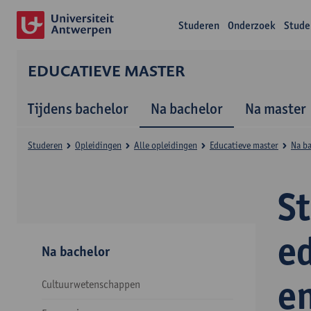
Studeren
Onderzoek
Stude
EDUCATIEVE MASTER
Tijdens bachelor
Na bachelor
Na master
Studeren
Opleidingen
Alle opleidingen
Educatieve master
Na b
S
e
Na bachelor
e
Cultuurwetenschappen