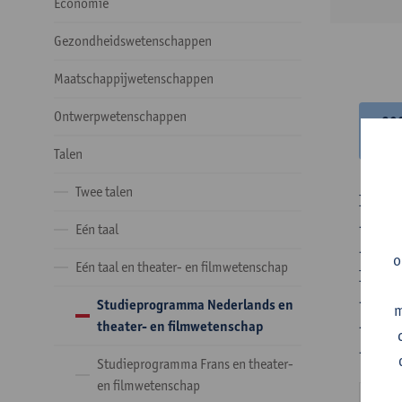
Economie
Gezondheidswetenschappen
Maatschappijwetenschappen
Ontwerpwetenschappen
20
20
Talen
Twee talen
In de 
- Optie
Eén taal
- Optie
o
Eén taal en theater- en filmwetenschap
In de 
- 1 ve
Studieprogramma Nederlands en
m
- 24 o
theater- en filmwetenschap
- 24 o
Studieprogramma Frans en theater-
en filmwetenschap