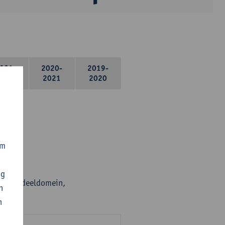
021-
2020-
2019-
2022
2021
2020
om
ng
en per deeldomein,
n
n