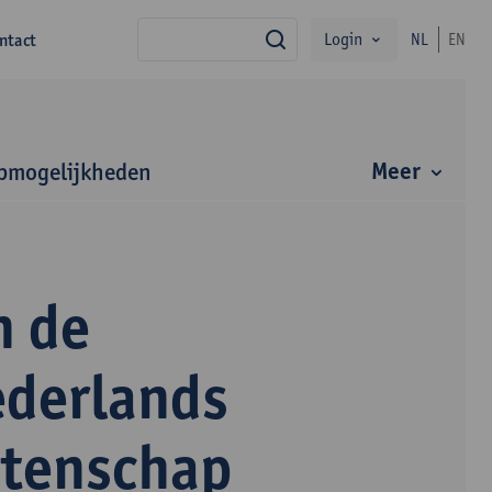
Login
ntact
NL
EN
zoek
Meer
bmogelijkheden
n de
ederlands
etenschap