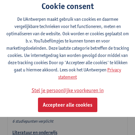
Cookie consent
In de lerarencomponent heb je volgende keuze :
De UAntwerpen maakt gebruik van cookies en daarmee
- Optie A : je kiest twee vakdidactieken
vergelijkbare technieken voor het functioneren, meten en
- Optie B: je kiest één vakdidactiek en een profilering
optimaliseren van de website. Ook worden er cookies geplaatst om
In de domeincomponent neem je 60 studiepunten op:
b.v. YouTubefilmpjes te kunnen tonen en voor
- 1 verplicht algemeen opleidingsonderdeel van 6 studiepunten,
marketingdoeleinden. Deze laatste categorie betreffen de tracking
- 24 of 30 studiepunten Nederlands en telkens minimum 6
cookies. Uw internetgedrag kan worden gevolgd door middel van
studiepunten per deeldomein,
deze tracking cookies Door op 'Accepteer alle cookies' te klikken
- 24 of 30 studiepunten theater- en filmwetenschap.
gaat u hiermee akkoord. Lees ook het UAntwerpen
Privacy
statement
Verplicht algemeen opleidingsonderdeel
Stel je persoonlijke voorkeuren in
Deze 6 verplichte studiepunten tellen mee in de
domeincomponent van een van de gekozen talen.
Accepteer alle cookies
Verplicht algemeen opleidingsonderdeel
6 studiepunten verplicht
Literatuur en onderwijs