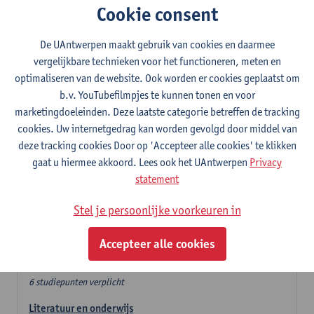
Cookie consent
In de lerarencomponent heb je volgende keuze :
De UAntwerpen maakt gebruik van cookies en daarmee
- Optie A : je kiest twee vakdidactieken
vergelijkbare technieken voor het functioneren, meten en
- Optie B: je kiest één vakdidactiek en een profilering
optimaliseren van de website. Ook worden er cookies geplaatst om
In de domeincomponent neem je 60 studiepunten op:
b.v. YouTubefilmpjes te kunnen tonen en voor
- 1 verplicht algemeen opleidingsonderdeel van 6 studiepunten,
marketingdoeleinden. Deze laatste categorie betreffen de tracking
- 24 of 30 studiepunten Nederlands en telkens minimum 6
cookies. Uw internetgedrag kan worden gevolgd door middel van
studiepunten per deeldomein,
deze tracking cookies Door op 'Accepteer alle cookies' te klikken
- 24 of 30 studiepunten theater- en filmwetenschap.
gaat u hiermee akkoord. Lees ook het UAntwerpen
Privacy
statement
Verplicht algemeen opleidingsonderdeel
Stel je persoonlijke voorkeuren in
Deze 6 verplichte studiepunten tellen mee in de
domeincomponent van een van de gekozen talen.
Accepteer alle cookies
Verplicht algemeen opleidingsonderdeel
6 studiepunten verplicht
Literatuur en onderwijs