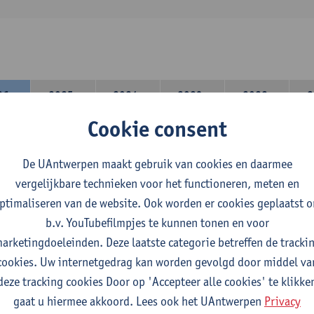
26-
2025-
2024-
2023-
2022-
2
27
2026
2025
2024
2023
Cookie consent
lerarencomponent heb je volgende keuze :
De UAntwerpen maakt gebruik van cookies en daarmee
 A : je kiest twee vakdidactieken
vergelijkbare technieken voor het functioneren, meten en
 B: je kiest één vakdidactiek en een profilering
ptimaliseren van de website. Ook worden er cookies geplaatst 
domeincomponent neem je 60 studiepunten op:
b.v. YouTubefilmpjes te kunnen tonen en voor
rplicht algemeen opleidingsonderdeel van 6 studiepunten,
arketingdoeleinden. Deze laatste categorie betreffen de tracki
f 30 studiepunten Nederlands en telkens minimum 6 studiepunt
cookies. Uw internetgedrag kan worden gevolgd door middel va
f 30 studiepunten theater- en filmwetenschap.
deze tracking cookies Door op 'Accepteer alle cookies' te klikke
gaat u hiermee akkoord. Lees ook het UAntwerpen
Privacy