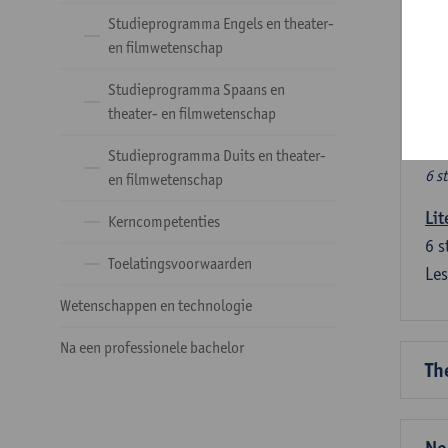
Ve
Studieprogramma Engels en theater-
en filmwetenschap
Dez
Studieprogramma Spaans en
tal
theater- en filmwetenschap
Ve
Studieprogramma Duits en theater-
6 s
en filmwetenschap
Lit
Kerncompetenties
6
s
Toelatingsvoorwaarden
Les
Wetenschappen en technologie
Na een professionele bachelor
Th