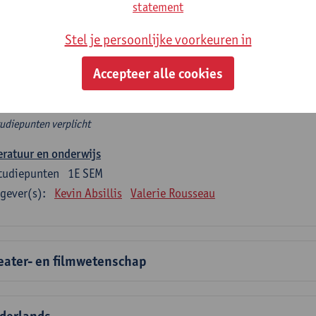
rplicht algemeen opleidingsonderdeel
statement
Stel je persoonlijke voorkeuren in
e 6 verplichte studiepunten tellen mee in de domeincomponent
en.
Accepteer alle cookies
rplicht algemeen opleidingsonderdeel
tudiepunten verplicht
eratuur en onderwijs
tudiepunten
1E SEM
gever(s):
Kevin Absillis
Valerie Rousseau
eater- en filmwetenschap