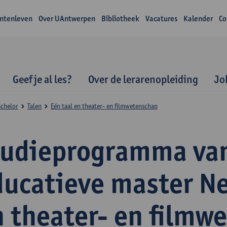
ntenleven
Over UAntwerpen
Bibliotheek
Vacatures
Kalender
Co
Geef je al les?
Over de lerarenopleiding
Jo
achelor
Talen
Eén taal en theater- en filmwetenschap
tudieprogramma va
ducatieve master N
n theater- en filmw