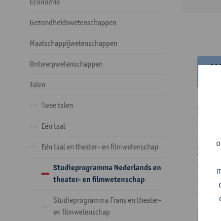
Economie
Gezondheidswetenschappen
Maatschappijwetenschappen
Ontwerpwetenschappen
20
20
Talen
Twee talen
In de 
- Optie
Eén taal
- Optie
o
Eén taal en theater- en filmwetenschap
In de 
- 1 ve
Studieprogramma Nederlands en
m
- 24 o
theater- en filmwetenschap
- 24 o
Studieprogramma Frans en theater-
en filmwetenschap