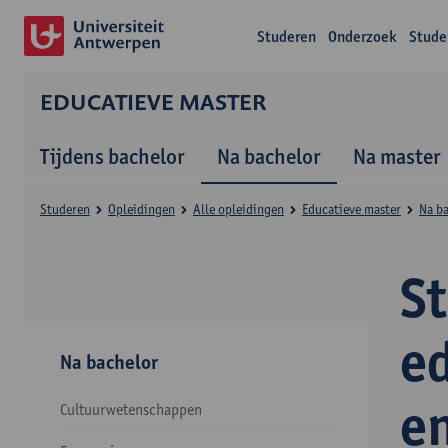
Studeren
Onderzoek
Stude
EDUCATIEVE MASTER
Tijdens bachelor
Na bachelor
Na master
Studeren
Opleidingen
Alle opleidingen
Educatieve master
Na b
S
e
Na bachelor
e
Cultuurwetenschappen