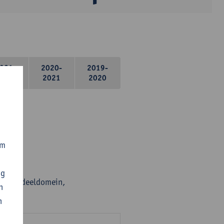
021-
2020-
2019-
2022
2021
2020
om
ng
en per deeldomein,
n
n