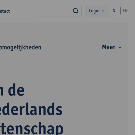
Login
ntact
NL
EN
zoek
Meer
bmogelijkheden
n de
ederlands
etenschap