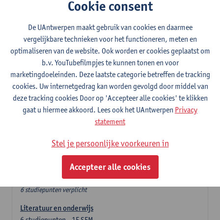
In de lerarencomponent heb je volgende keuze :
Cookie consent
- Optie A : je kiest twee vakdidactieken
- Optie B: je kiest één vakdidactiek en een profilering
De UAntwerpen maakt gebruik van cookies en daarmee
In de domeincomponent neem je 60 studiepunten op:
vergelijkbare technieken voor het functioneren, meten en
- 1 verplicht algemeen opleidingsonderdeel van 6 studiepunten,
optimaliseren van de website. Ook worden er cookies geplaatst om
- 24 of 30 studiepunten Engels en telkens minimum 6
b.v. YouTubefilmpjes te kunnen tonen en voor
studiepunten per deeldomein,
marketingdoeleinden. Deze laatste categorie betreffen de tracking
- 24 of 30 studiepunten Duits en telkens minimum 6
cookies. Uw internetgedrag kan worden gevolgd door middel van
studiepunten per deeldomein.
deze tracking cookies Door op 'Accepteer alle cookies' te klikken
gaat u hiermee akkoord. Lees ook het UAntwerpen
Privacy
Verplicht algemeen opleidingsonderdeel
statement
Stel je persoonlijke voorkeuren in
Deze 6 verplichte studiepunten tellen mee in de
domeincomponent van een van de gekozen talen.
Accepteer alle cookies
Verplicht algemeen opleidingsonderdeel
6 studiepunten verplicht
Literatuur en onderwijs
6
studiepunten
1E SEM