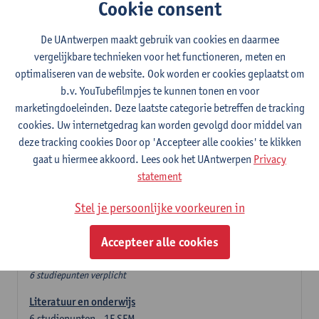
In de lerarencomponent heb je volgende keuze :
Cookie consent
- Optie A : je kiest twee vakdidactieken
- Optie B: je kiest één vakdidactiek en een profilering
De UAntwerpen maakt gebruik van cookies en daarmee
In de domeincomponent neem je 60 studiepunten op:
vergelijkbare technieken voor het functioneren, meten en
- 1 verplicht algemeen opleidingsonderdeel van 6 studiepunten,
optimaliseren van de website. Ook worden er cookies geplaatst om
- 24 of 30 studiepunten Engels en telkens minimum 6
b.v. YouTubefilmpjes te kunnen tonen en voor
studiepunten per deeldomein,
marketingdoeleinden. Deze laatste categorie betreffen de tracking
- 24 of 30 studiepunten Duits en telkens minimum 6
cookies. Uw internetgedrag kan worden gevolgd door middel van
studiepunten per deeldomein.
deze tracking cookies Door op 'Accepteer alle cookies' te klikken
gaat u hiermee akkoord. Lees ook het UAntwerpen
Privacy
Verplicht algemeen opleidingsonderdeel
statement
Stel je persoonlijke voorkeuren in
Deze 6 verplichte studiepunten tellen mee in de
domeincomponent van een van de gekozen talen.
Accepteer alle cookies
Verplicht algemeen opleidingsonderdeel
6 studiepunten verplicht
Literatuur en onderwijs
6
studiepunten
1E SEM