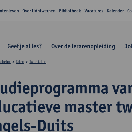
ntenleven
Over UAntwerpen
Bibliotheek
Vacatures
Kalender
Co
Geef je al les?
Over de lerarenopleiding
Jo
achelor
Talen
Twee talen
tudieprogramma va
ducatieve master tw
ngels-Duits