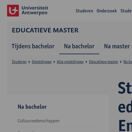
Studeren
Onderzoek
Stude
EDUCATIEVE MASTER
Tijdens bachelor
Na bachelor
Na master
Studeren
Opleidingen
Alle opleidingen
Educatieve master
Na b
S
e
Na bachelor
E
Cultuurwetenschappen