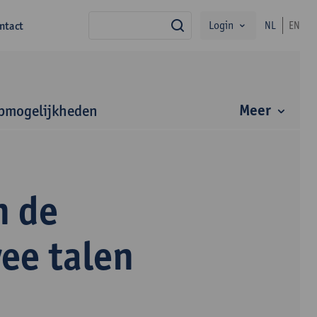
Login
ntact
NL
EN
zoek
Meer
bmogelijkheden
n de
ee talen