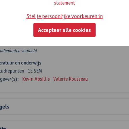
rplicht algemeen opleidingsonderdeel
statement
Stel je persoonlijke voorkeuren in
e 6 verplichte studiepunten tellen mee in de domeincomponent
en.
Accepteer alle cookies
rplicht algemeen opleidingsonderdeel
tudiepunten verplicht
eratuur en onderwijs
tudiepunten
1E SEM
gever(s):
Kevin Absillis
Valerie Rousseau
gels