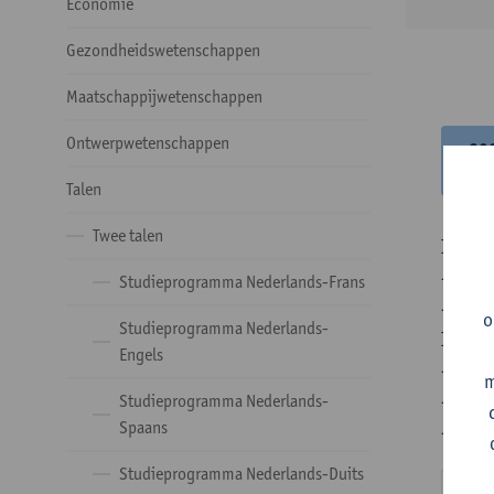
Economie
Gezondheidswetenschappen
Maatschappijwetenschappen
Ontwerpwetenschappen
20
20
Talen
Twee talen
In de 
- Optie
Studieprogramma Nederlands-Frans
- Optie
o
Studieprogramma Nederlands-
In de 
Engels
- 1 ve
m
- 24 o
Studieprogramma Nederlands-
Spaans
- 24 o
Studieprogramma Nederlands-Duits