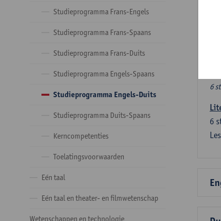
Ve
Studieprogramma Frans-Engels
Studieprogramma Frans-Spaans
Dez
tal
Studieprogramma Frans-Duits
Ve
Studieprogramma Engels-Spaans
6 s
Studieprogramma Engels-Duits
Lit
Studieprogramma Duits-Spaans
6
s
Les
Kerncompetenties
Toelatingsvoorwaarden
Eén taal
En
Eén taal en theater- en filmwetenschap
Wetenschappen en technologie