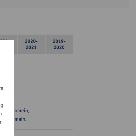
021-
2020-
2019-
2022
2021
2020
om
ng
er deeldomein,
n
 deeldomein.
n