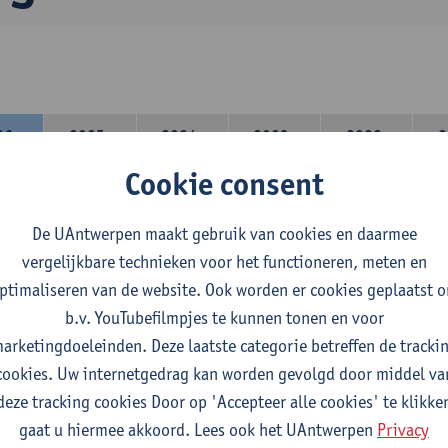
26-
2025-
2024-
2023-
2022-
2
27
2026
2025
2024
2023
Cookie consent
lerarencomponent heb je volgende keuze :
De UAntwerpen maakt gebruik van cookies en daarmee
 A : je kiest twee vakdidactieken
vergelijkbare technieken voor het functioneren, meten en
 B: je kiest één vakdidactiek en een profilering
ptimaliseren van de website. Ook worden er cookies geplaatst 
domeincomponent neem je 60 studiepunten op:
b.v. YouTubefilmpjes te kunnen tonen en voor
rplicht algemeen opleidingsonderdeel van 6 studiepunten,
arketingdoeleinden. Deze laatste categorie betreffen de tracki
f 30 studiepunten Engels en telkens minimum 6 studiepunten p
cookies. Uw internetgedrag kan worden gevolgd door middel va
f 30 studiepunten Duits en telkens minimum 6 studiepunten per
deze tracking cookies Door op 'Accepteer alle cookies' te klikke
gaat u hiermee akkoord. Lees ook het UAntwerpen
Privacy