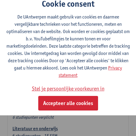
In de lerarencomponent heb je volgende keuze :
Cookie consent
- Optie A : je kiest twee vakdidactieken
- Optie B: je kiest één vakdidactiek en een profilering
De UAntwerpen maakt gebruik van cookies en daarmee
In de domeincomponent neem je 60 studiepunten op:
vergelijkbare technieken voor het functioneren, meten en
- 1 verplicht algemeen opleidingsonderdeel van 6 studiepunten,
optimaliseren van de website. Ook worden er cookies geplaatst om
- 24 of 30 studiepunten Engels en telkens minimum 6
b.v. YouTubefilmpjes te kunnen tonen en voor
studiepunten per deeldomein,
marketingdoeleinden. Deze laatste categorie betreffen de tracking
- 24 of 30 studiepunten Duits en telkens minimum 6
cookies. Uw internetgedrag kan worden gevolgd door middel van
studiepunten per deeldomein.
deze tracking cookies Door op 'Accepteer alle cookies' te klikken
gaat u hiermee akkoord. Lees ook het UAntwerpen
Privacy
Verplicht algemeen opleidingsonderdeel
statement
Stel je persoonlijke voorkeuren in
Deze 6 verplichte studiepunten tellen mee in de
domeincomponent van een van de gekozen talen.
Accepteer alle cookies
Verplicht algemeen opleidingsonderdeel
6 studiepunten verplicht
Literatuur en onderwijs
6
studiepunten
1E SEM