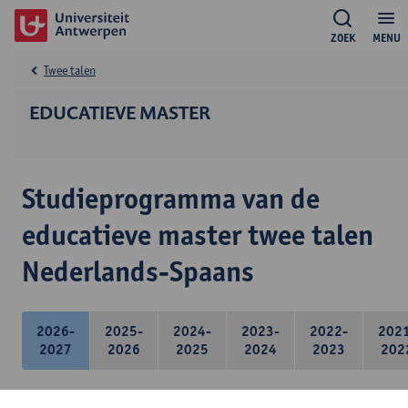
ZOEK
MENU
Twee talen
EDUCATIEVE MASTER
Studieprogramma van de
educatieve master twee talen
Nederlands-Spaans
2026-
2025-
2024-
2023-
2022-
202
2027
2026
2025
2024
2023
202