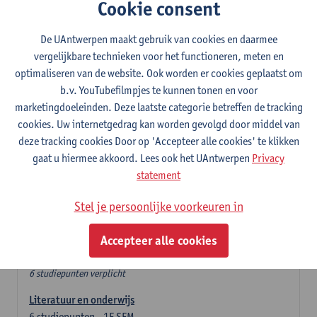
In de lerarencomponent heb je volgende keuze :
Cookie consent
- Optie A : je kiest twee vakdidactieken
- Optie B: je kiest één vakdidactiek en een profilering
De UAntwerpen maakt gebruik van cookies en daarmee
In de domeincomponent neem je 60 studiepunten op:
vergelijkbare technieken voor het functioneren, meten en
- 1 verplicht algemeen opleidingsonderdeel van 6 studiepunten,
optimaliseren van de website. Ook worden er cookies geplaatst om
- 24 of 30 studiepunten Nederlands en telkens minimum 6
b.v. YouTubefilmpjes te kunnen tonen en voor
studiepunten per deeldomein,
marketingdoeleinden. Deze laatste categorie betreffen de tracking
- 24 of 30 studiepunten Spaans en telkens minimum 6
cookies. Uw internetgedrag kan worden gevolgd door middel van
studiepunten per deeldomein.
deze tracking cookies Door op 'Accepteer alle cookies' te klikken
gaat u hiermee akkoord. Lees ook het UAntwerpen
Privacy
Verplicht algemeen opleidingsonderdeel
statement
Stel je persoonlijke voorkeuren in
Deze 6 verplichte studiepunten tellen mee in de
domeincomponent van een van de gekozen talen.
Accepteer alle cookies
Verplicht algemeen opleidingsonderdeel
6 studiepunten verplicht
Literatuur en onderwijs
6
studiepunten
1E SEM