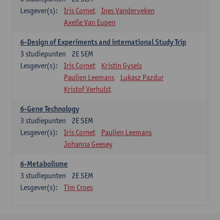
Lesgever(s):
Iris Cornet
Ines Vanderveken
Axelle Van Eupen
6-Design of Experiments and international Study Trip
3
studiepunten
2E SEM
Lesgever(s):
Iris Cornet
Kristin Gysels
Paulien Leemans
Lukasz Pazdur
Kristof Verhulst
6-Gene Technology
3
studiepunten
2E SEM
Lesgever(s):
Iris Cornet
Paulien Leemans
Johanna Geesey
6-Metabolisme
3
studiepunten
2E SEM
Lesgever(s):
Tim Croes