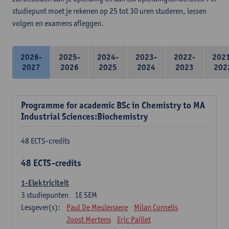
studiepunt moet je rekenen op 25 tot 30 uren studeren, lessen
volgen en examens afleggen.
2026-
2025-
2024-
2023-
2022-
202
2027
2026
2025
2024
2023
202
Programme for academic BSc in Chemistry to MA
Industrial Sciences:Biochemistry
48 ECTS-credits
48 ECTS-credits
1-Elektriciteit
3
studiepunten
1E SEM
Lesgever(s):
Paul De Meulenaere
Milan Cornelis
Joost Mertens
Eric Paillet