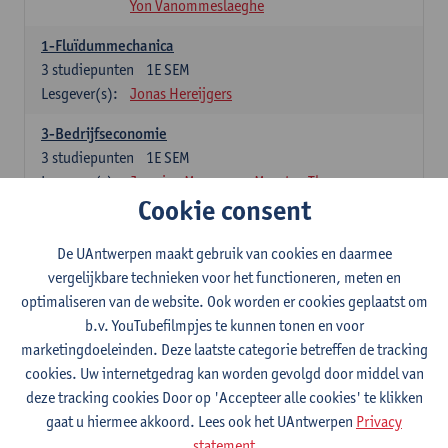
Yon Vanommeslaeghe
1-Fluïdummechanica
3
studiepunten
1E SEM
Lesgever(s):
Jonas Hereijgers
3-Bedrijfseconomie
3
studiepunten
1E SEM
Lesgever(s):
Jasmine Meysman
Maarten Thys
Cookie consent
3-Massa- en energiebalansen
6
studiepunten
1E SEM
De UAntwerpen maakt gebruik van cookies en daarmee
Lesgever(s):
Kevin Van Daele
vergelijkbare technieken voor het functioneren, meten en
optimaliseren van de website. Ook worden er cookies geplaatst om
3-Thermodynamica
b.v. YouTubefilmpjes te kunnen tonen en voor
3
studiepunten
1E SEM
marketingdoeleinden. Deze laatste categorie betreffen de tracking
Lesgever(s):
Ivan Verhaert
Stef Jacobs
cookies. Uw internetgedrag kan worden gevolgd door middel van
Houssam Matbouli
Willem Vandenhove
deze tracking cookies Door op 'Accepteer alle cookies' te klikken
Jitse Van Thillo
gaat u hiermee akkoord. Lees ook het UAntwerpen
Privacy
statement
4-Numerieke Modellering en Simulaties