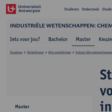
Studeren
Onderzoek
Stude
INDUSTRIËLE WETENSCHAPPEN: CHEMI
Iets voor jou?
Bachelor
Master
Keuze
Studeren
Opleidingen
Alle opleidingen
Industriële wetenschappen
S
v
i
Master