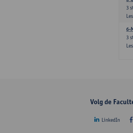
3
s
Les
6-
3
s
Les
Volg de Facul
LinkedIn