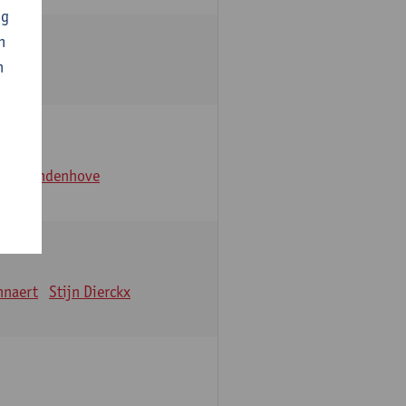
ng
n
n
lem Vandenhove
nnaert
Stijn Dierckx