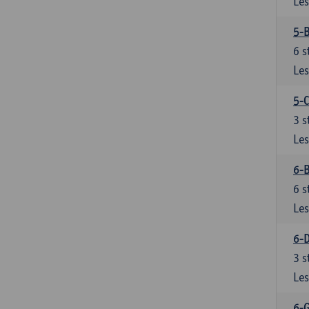
Les
5-
6
s
Les
5-C
3
s
Les
6-B
6
s
Les
6-D
3
s
Les
6-