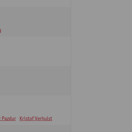
g
z Pazdur
Kristof Verhulst