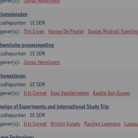
gever(s):
Jonas Hereijgers
Biomoleculen
tudiepunten
1E SEM
gever(s):
Tim Croes
Hanne De Peuter
Daniel Modrall Sperlin
hemische procesregeling
tudiepunten
1E SEM
gever(s):
Jonas Hereijgers
ioreactoren
tudiepunten
2E SEM
gever(s):
Iris Cornet
Ines Vanderveken
Axelle Van Eupen
esign of Experiments and international Study Trip
tudiepunten
2E SEM
gever(s):
Iris Cornet
Kristin Gysels
Paulien Leemans
Lukas
Gene Technology