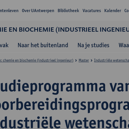
ntenleven
Over UAntwerpen
Bibliotheek
Vacatures
Kalender
Co
E EN BIOCHEMIE (INDUSTRIEEL INGENIE
vak
Naar het buitenland
Na je studies
Waa
: chemie en biochemie (industrieel ingenieur)
Master
Industriële wetensch
tudieprogramma van
oorbereidingsprog
ndustriële wetensc