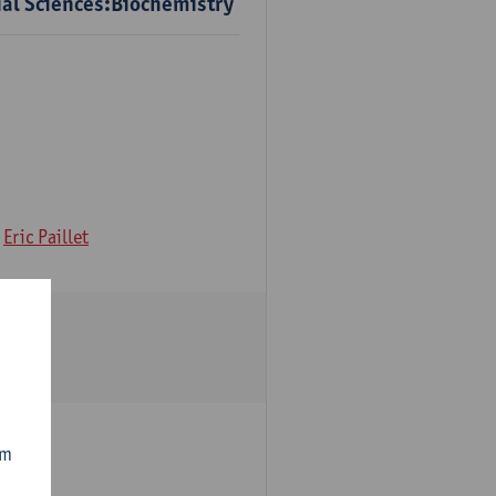
ial Sciences:Biochemistry
Eric Paillet
om