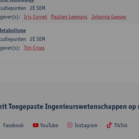
tudiepunten
2E SEM
gever(s):
Iris Cornet
Paulien Leemans
Johanna Geesey
Metabolisme
tudiepunten
2E SEM
gever(s):
Tim Croes
teit Toegepaste Ingenieurswetenschappen op 
Facebook
YouTube
Instagram
TikTok