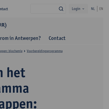
Login
ntact
NL
EN
zoek
UR)
rom in Antwerpen?
Contact
appen: biochemie
Voorbereidingsprogramma
 het
ramma
happen: