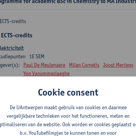
ogramme for academic BSc in Chemistry to MA Industr
ECTS-credits
 ECTS-credits
lektriciteit
tudiepunten
1E SEM
gever(s):
Paul De Meulenaere
Milan Cornelis
Joost Mertens
Yon Vanommeslaeghe
Fluïdummechanica
Cookie consent
tudiepunten
1E SEM
gever(s):
Jonas Hereijgers
De UAntwerpen maakt gebruik van cookies en daarmee
vergelijkbare technieken voor het functioneren, meten en
Bedrijfseconomie
ptimaliseren van de website. Ook worden er cookies geplaatst 
tudiepunten
1E SEM
b.v. YouTubefilmpjes te kunnen tonen en voor
gever(s):
Jasmine Meysman
Maarten Thys