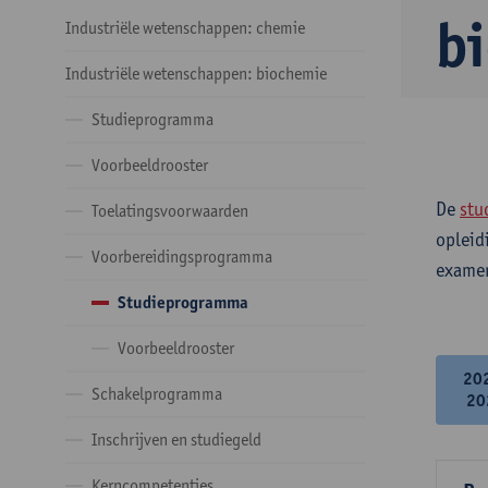
b
Industriële wetenschappen: chemie
Industriële wetenschappen: biochemie
Studieprogramma
Voorbeeldrooster
De
stu
Toelatingsvoorwaarden
opleid
Voorbereidingsprogramma
examen
Studieprogramma
Voorbeeldrooster
20
Schakelprogramma
20
Inschrijven en studiegeld
Kerncompetenties