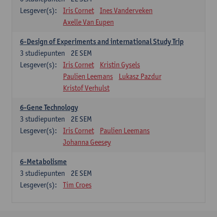
Lesgever(s):
Iris Cornet
Ines Vanderveken
Axelle Van Eupen
6-Design of Experiments and international Study Trip
3
studiepunten
2E SEM
Lesgever(s):
Iris Cornet
Kristin Gysels
Paulien Leemans
Lukasz Pazdur
Kristof Verhulst
6-Gene Technology
3
studiepunten
2E SEM
Lesgever(s):
Iris Cornet
Paulien Leemans
Johanna Geesey
6-Metabolisme
3
studiepunten
2E SEM
Lesgever(s):
Tim Croes