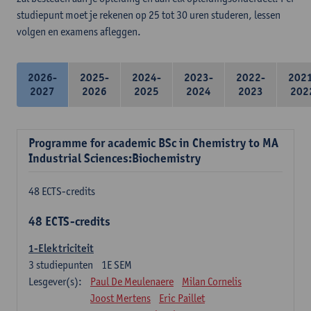
studiepunt moet je rekenen op 25 tot 30 uren studeren, lessen
volgen en examens afleggen.
2026-
2025-
2024-
2023-
2022-
202
2027
2026
2025
2024
2023
202
Programme for academic BSc in Chemistry to MA
Industrial Sciences:Biochemistry
48 ECTS-credits
48 ECTS-credits
1-Elektriciteit
3
studiepunten
1E SEM
Lesgever(s):
Paul De Meulenaere
Milan Cornelis
Joost Mertens
Eric Paillet