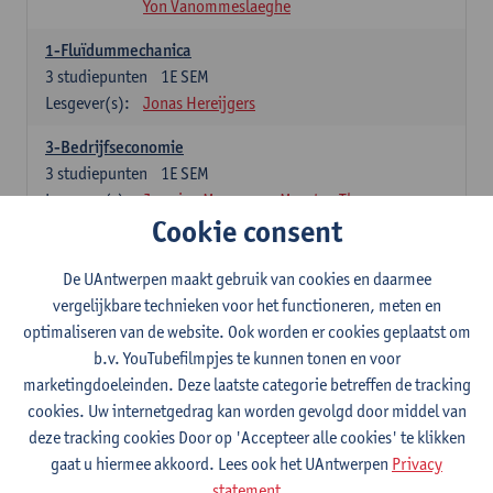
Yon Vanommeslaeghe
1-Fluïdummechanica
3
studiepunten
1E SEM
Lesgever(s):
Jonas Hereijgers
3-Bedrijfseconomie
3
studiepunten
1E SEM
Lesgever(s):
Jasmine Meysman
Maarten Thys
Cookie consent
3-Massa- en energiebalansen
6
studiepunten
1E SEM
De UAntwerpen maakt gebruik van cookies en daarmee
Lesgever(s):
Kevin Van Daele
vergelijkbare technieken voor het functioneren, meten en
optimaliseren van de website. Ook worden er cookies geplaatst om
3-Thermodynamica
b.v. YouTubefilmpjes te kunnen tonen en voor
3
studiepunten
1E SEM
marketingdoeleinden. Deze laatste categorie betreffen de tracking
Lesgever(s):
Ivan Verhaert
Stef Jacobs
cookies. Uw internetgedrag kan worden gevolgd door middel van
Houssam Matbouli
Willem Vandenhove
deze tracking cookies Door op 'Accepteer alle cookies' te klikken
Jitse Van Thillo
gaat u hiermee akkoord. Lees ook het UAntwerpen
Privacy
statement
4-Numerieke Modellering en Simulaties