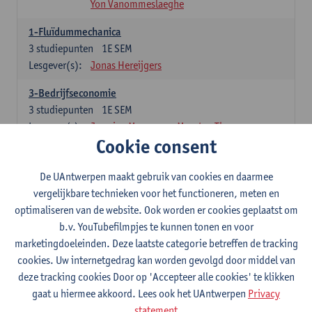
Yon Vanommeslaeghe
1-Fluïdummechanica
3
studiepunten
1E SEM
Lesgever(s):
Jonas Hereijgers
3-Bedrijfseconomie
3
studiepunten
1E SEM
Lesgever(s):
Jasmine Meysman
Maarten Thys
Cookie consent
3-Massa- en energiebalansen
6
studiepunten
1E SEM
De UAntwerpen maakt gebruik van cookies en daarmee
Lesgever(s):
Kevin Van Daele
vergelijkbare technieken voor het functioneren, meten en
optimaliseren van de website. Ook worden er cookies geplaatst om
3-Thermodynamica
b.v. YouTubefilmpjes te kunnen tonen en voor
3
studiepunten
1E SEM
marketingdoeleinden. Deze laatste categorie betreffen de tracking
Lesgever(s):
Ivan Verhaert
Stef Jacobs
cookies. Uw internetgedrag kan worden gevolgd door middel van
Houssam Matbouli
Willem Vandenhove
deze tracking cookies Door op 'Accepteer alle cookies' te klikken
Jitse Van Thillo
gaat u hiermee akkoord. Lees ook het UAntwerpen
Privacy
statement
4-Numerieke Modellering en Simulaties