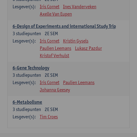
Lesgever(s):
Iris Cornet
Ines Vanderveken
Axelle Van Eupen
6-Design of Experiments and international Study Trip
3
studiepunten
2E SEM
Lesgever(s):
Iris Cornet
Kristin Gysels
Paulien Leemans
Lukasz Pazdur
Kristof Verhulst
6-Gene Technology
3
studiepunten
2E SEM
Lesgever(s):
Iris Cornet
Paulien Leemans
Johanna Geesey
6-Metabolisme
3
studiepunten
2E SEM
Lesgever(s):
Tim Croes