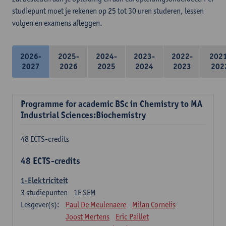
studiepunt moet je rekenen op 25 tot 30 uren studeren, lessen
volgen en examens afleggen.
2026-
2025-
2024-
2023-
2022-
202
2027
2026
2025
2024
2023
202
Programme for academic BSc in Chemistry to MA
Industrial Sciences:Biochemistry
48 ECTS-credits
48 ECTS-credits
1-Elektriciteit
3
studiepunten
1E SEM
Lesgever(s):
Paul De Meulenaere
Milan Cornelis
Joost Mertens
Eric Paillet