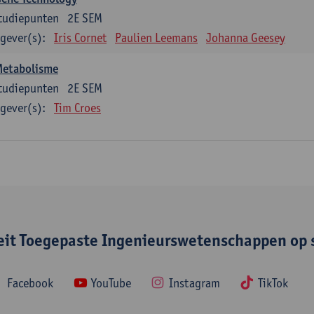
tudiepunten
2E SEM
gever(s):
Iris Cornet
Paulien Leemans
Johanna Geesey
Metabolisme
tudiepunten
2E SEM
gever(s):
Tim Croes
teit Toegepaste Ingenieurswetenschappen op 
Facebook
YouTube
Instagram
TikTok