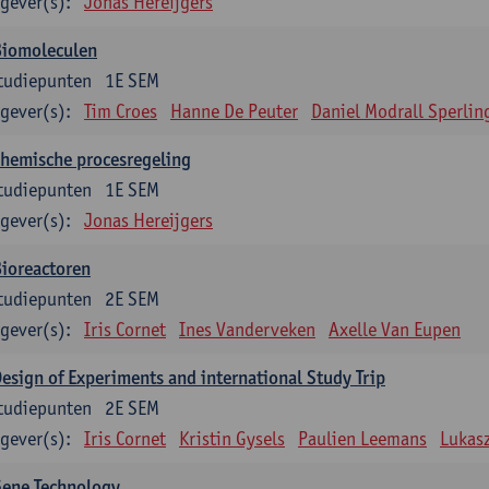
gever(s):
Jonas Hereijgers
Biomoleculen
tudiepunten
1E SEM
gever(s):
Tim Croes
Hanne De Peuter
Daniel Modrall Sperlin
hemische procesregeling
tudiepunten
1E SEM
gever(s):
Jonas Hereijgers
ioreactoren
tudiepunten
2E SEM
gever(s):
Iris Cornet
Ines Vanderveken
Axelle Van Eupen
esign of Experiments and international Study Trip
tudiepunten
2E SEM
gever(s):
Iris Cornet
Kristin Gysels
Paulien Leemans
Lukas
Gene Technology