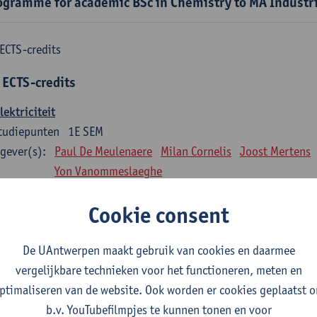
ogramme for academic BSc in Chemistry to MA Industr
ECTS-credits
 ECTS-credits
lektriciteit
tudiepunten
1E SEM
gever(s):
Paul De Meulenaere
Milan Cornelis
Joost Mertens
Yon Vanommeslaeghe
Fluïdummechanica
Cookie consent
tudiepunten
1E SEM
gever(s):
Jonas Hereijgers
De UAntwerpen maakt gebruik van cookies en daarmee
vergelijkbare technieken voor het functioneren, meten en
Bedrijfseconomie
ptimaliseren van de website. Ook worden er cookies geplaatst 
tudiepunten
1E SEM
b.v. YouTubefilmpjes te kunnen tonen en voor
gever(s):
Jasmine Meysman
Maarten Thys