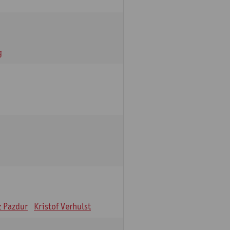
g
z Pazdur
Kristof Verhulst