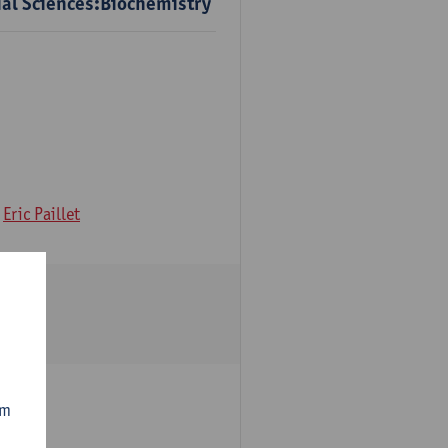
ial Sciences:Biochemistry
Eric Paillet
om