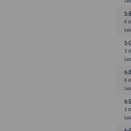
Les
5-
6
s
Les
5-C
3
s
Les
6-B
6
s
Les
6-D
3
s
Les
6-