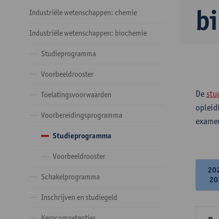
b
Industriële wetenschappen: chemie
Industriële wetenschappen: biochemie
Studieprogramma
Voorbeeldrooster
De
stu
Toelatingsvoorwaarden
opleid
Voorbereidingsprogramma
examen
Studieprogramma
Voorbeeldrooster
20
Schakelprogramma
20
Inschrijven en studiegeld
Kerncompetenties