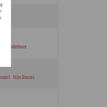
ng
n
n
lem Vandenhove
nnaert
Stijn Dierckx