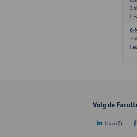
3
s
Les
6-
3
s
Les
Volg de Facul
LinkedIn