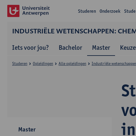
Studeren
Onderzoek
Stude
INDUSTRIËLE WETENSCHAPPEN: CHEMI
Iets voor jou?
Bachelor
Master
Keuze
Studeren
Opleidingen
Alle opleidingen
Industriële wetenschappen
S
v
i
Master