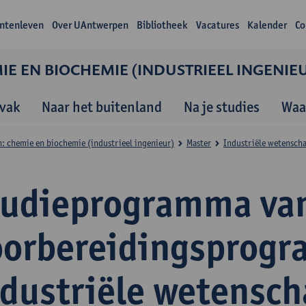
ntenleven
Over UAntwerpen
Bibliotheek
Vacatures
Kalender
Co
E EN BIOCHEMIE (INDUSTRIEEL INGENIE
vak
Naar het buitenland
Na je studies
Waa
: chemie en biochemie (industrieel ingenieur)
Master
Industriële wetensch
tudieprogramma van
oorbereidingsprog
ndustriële wetensc