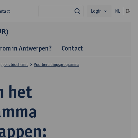
Login
ntact
NL
EN
zoek
UR)
rom in Antwerpen?
Contact
appen: biochemie
Voorbereidingsprogramma
 het
ramma
happen: