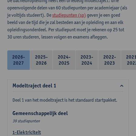
De bacheloropleiding heeft een driedelig modeltraject: drie
opeenvolgende delen van 60 studiepunten per academiejaar (als
je voltijds studeert). De
studiepunten (sp)
geven je een goed
beeld van de tijd die je zal besteden aan je opleiding en aan elk
opleidingsonderdeel. Per studiepunt moet je rekenen op 25 tot
30 uren studeren, lessen volgen en examens afleggen.
2026-
2025-
2024-
2023-
2022-
202
2027
2026
2025
2024
2023
202
Modeltraject deel 1
Deel 1 van het modeltraject is het standaard startpakket.
Gemeenschappelijk deel
39 studiepunten
1-Elektriciteit