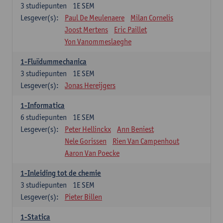
3
studiepunten
1E SEM
Lesgever(s):
Paul De Meulenaere
Milan Cornelis
Joost Mertens
Eric Paillet
Yon Vanommeslaeghe
1-Fluïdummechanica
3
studiepunten
1E SEM
Lesgever(s):
Jonas Hereijgers
1-Informatica
6
studiepunten
1E SEM
Lesgever(s):
Peter Hellinckx
Ann Beniest
Nele Gorissen
Rien Van Campenhout
Aaron Van Poecke
1-Inleiding tot de chemie
3
studiepunten
1E SEM
Lesgever(s):
Pieter Billen
1-Statica