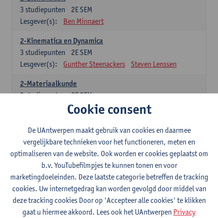
3
studiepunten
2E SEM
Lesgever(s):
Ben Minnaert
2-Kinematica en Dynamica
3
studiepunten
2E SEM
Lesgever(s):
Gunther Steenackers
Steven Lenssen
2-Materiaalkunde
3
studiepunten
2E SEM
Cookie consent
Lesgever(s):
Linda Beenaerts
2-Wiskunde
De UAntwerpen maakt gebruik van cookies en daarmee
3
studiepunten
2E SEM
vergelijkbare technieken voor het functioneren, meten en
Lesgever(s):
Rudi Penne
Jeffrey Cornelis
Kris Annaert
optimaliseren van de website. Ook worden er cookies geplaatst om
Stijn Dierckx
Annelies Fabri
b.v. YouTubefilmpjes te kunnen tonen en voor
Senne Ignoul
marketingdoeleinden. Deze laatste categorie betreffen de tracking
cookies. Uw internetgedrag kan worden gevolgd door middel van
Specifiek deel
deze tracking cookies Door op 'Accepteer alle cookies' te klikken
gaat u hiermee akkoord. Lees ook het UAntwerpen
Privacy
15 studiepunten