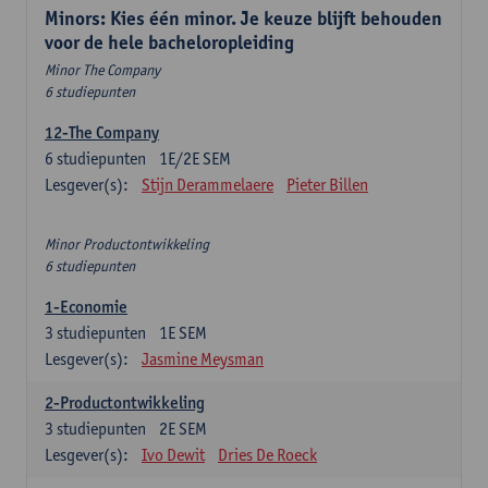
Minors: Kies één minor. Je keuze blijft behouden
voor de hele bacheloropleiding
Minor The Company
6 studiepunten
12-The Company
6
studiepunten
1E/2E SEM
Lesgever(s):
Stijn Derammelaere
Pieter Billen
Minor Productontwikkeling
6 studiepunten
1-Economie
3
studiepunten
1E SEM
Lesgever(s):
Jasmine Meysman
2-Productontwikkeling
3
studiepunten
2E SEM
Lesgever(s):
Ivo Dewit
Dries De Roeck