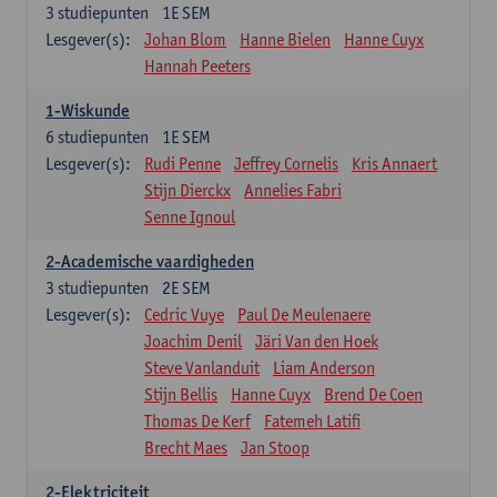
3
studiepunten
1E SEM
Lesgever(s):
Johan Blom
Hanne Bielen
Hanne Cuyx
Hannah Peeters
1-Wiskunde
6
studiepunten
1E SEM
Lesgever(s):
Rudi Penne
Jeffrey Cornelis
Kris Annaert
Stijn Dierckx
Annelies Fabri
Senne Ignoul
2-Academische vaardigheden
3
studiepunten
2E SEM
Lesgever(s):
Cedric Vuye
Paul De Meulenaere
Joachim Denil
Järi Van den Hoek
Steve Vanlanduit
Liam Anderson
Stijn Bellis
Hanne Cuyx
Brend De Coen
Thomas De Kerf
Fatemeh Latifi
Brecht Maes
Jan Stoop
2-Elektriciteit