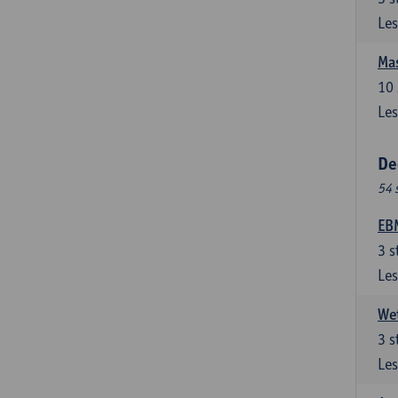
Les
Mas
10
Les
De
54 
EBM
3
s
Les
Wet
3
s
Les