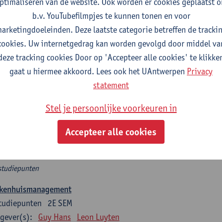
ptimaliseren van de website. Ook worden er cookies geplaatst 
studiepunten
1E/2E SEM
b.v. YouTubefilmpjes te kunnen tonen en voor
gever(s):
Olivier Vanderveken
arketingdoeleinden. Deze laatste categorie betreffen de tracki
cookies. Uw internetgedrag kan worden gevolgd door middel va
bleemoplossend vermogen in otorhinolaryngologie, deel 2
deze tracking cookies Door op 'Accepteer alle cookies' te klikke
studiepunten
1E/2E SEM
gaat u hiermee akkoord. Lees ook het UAntwerpen
Privacy
gever(s):
Olivier Vanderveken
statement
municatie in otorhinolaryngologie, praktische oefeningen dee
Stel je persoonlijke voorkeuren in
tudiepunten
1E/2E SEM
gever(s):
Giannoula Tsakitzidis
Inge Glazemakers
Accepteer alle cookies
el 3
studiepunten
ekenhuismanagement
tudiepunten
2E SEM
gever(s):
Guy Hans
Leon Luyten