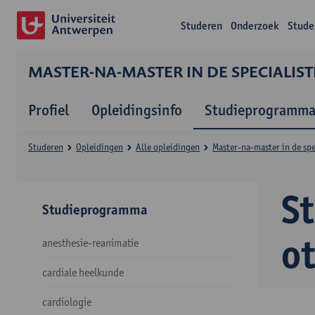
Studeren
Onderzoek
Stude
MASTER-NA-MASTER IN DE SPECIALIS
Profiel
Opleidingsinfo
Studieprogramm
Studeren
Opleidingen
Alle opleidingen
Master-na-master in de sp
S
Studieprogramma
o
anesthesie-reanimatie
cardiale heelkunde
cardiologie