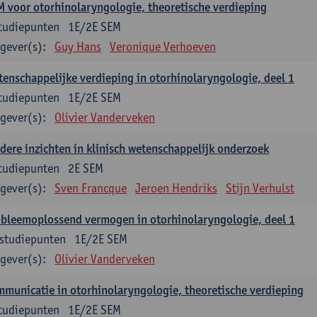
 voor otorhinolaryngologie, theoretische verdieping
tudiepunten
1E/2E SEM
gever(s):
Guy Hans
Veronique Verhoeven
enschappelijke verdieping in otorhinolaryngologie, deel 1
tudiepunten
1E/2E SEM
gever(s):
Olivier Vanderveken
dere inzichten in klinisch wetenschappelijk onderzoek
tudiepunten
2E SEM
gever(s):
Sven Francque
Jeroen Hendriks
Stijn Verhulst
bleemoplossend vermogen in otorhinolaryngologie, deel 1
studiepunten
1E/2E SEM
gever(s):
Olivier Vanderveken
municatie in otorhinolaryngologie, theoretische verdieping
tudiepunten
1E/2E SEM