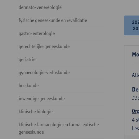
dermato-venereologie
fysische geneeskunde en revalidatie
20
20
gastro-enterologie
gerechtelijke geneeskunde
Mo
geriatrie
gynaecologie-verloskunde
All
heelkunde
De
31 
inwendige geneeskunde
Org
klinische biologie
4
s
klinische farmacologie en farmaceutische
Les
geneeskunde