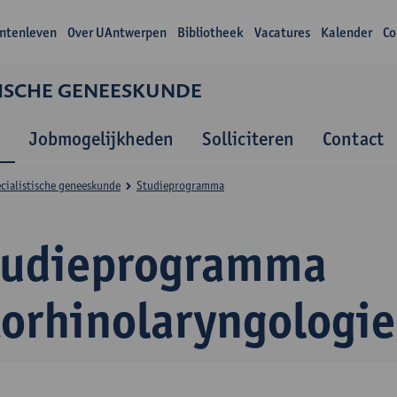
ntenleven
Over UAntwerpen
Bibliotheek
Vacatures
Kalender
Co
TISCHE GENEESKUNDE
a
Jobmogelijkheden
Solliciteren
Contact
ecialistische geneeskunde
Studieprogramma
tudieprogramma
torhinolaryngologie