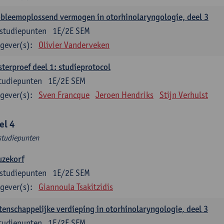
bleemoplossend vermogen in otorhinolaryngologie, deel 3
studiepunten
1E/2E SEM
gever(s):
Olivier Vanderveken
terproef deel 1: studieprotocol
tudiepunten
1E/2E SEM
gever(s):
Sven Francque
Jeroen Hendriks
Stijn Verhulst
el 4
studiepunten
uzekorf
studiepunten
1E/2E SEM
gever(s):
Giannoula Tsakitzidis
enschappelijke verdieping in otorhinolaryngologie, deel 3
tudiepunten
1E/2E SEM