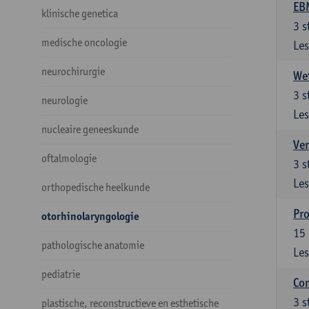
EBM
klinische genetica
3
s
medische oncologie
Les
neurochirurgie
Wet
3
s
neurologie
Les
nucleaire geneeskunde
Ver
oftalmologie
3
s
Les
orthopedische heelkunde
Pro
otorhinolaryngologie
15
pathologische anatomie
Les
pediatrie
Com
3
s
plastische, reconstructieve en esthetische