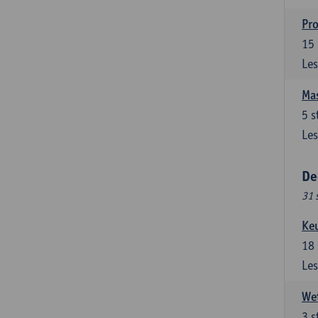
Pro
15
Les
Mas
5
s
Les
De
31 
Ke
18
Les
Wet
3
s