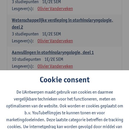
3
studiepunten
1E/2E SEM
Lesgever(s):
Olivier Vanderveken
Wetenschappelijke verdieping in otorhinolaryngologie,
deel 2
3
studiepunten
1E/2E SEM
Lesgever(s):
Olivier Vanderveken
Aanvullingen in otorhinolaryngologie, deel 1
10
studiepunten
1E/2E SEM
Lesgever(s):
Olivier Vanderveken
Cookie consent
Vaardigheden in otorhinolaryngologie, deel 1
10
studiepunten
1E/2E SEM
Lesgever(s):
Olivier Vanderveken
De UAntwerpen maakt gebruik van cookies en daarmee
vergelijkbare technieken voor het functioneren, meten en
Probleemoplossend vermogen in otorhinolaryngologie,
optimaliseren van de website. Ook worden er cookies geplaatst om
deel 2
b.v. YouTubefilmpjes te kunnen tonen en voor
10
studiepunten
1E/2E SEM
marketingdoeleinden. Deze laatste categorie betreffen de tracking
Lesgever(s):
Olivier Vanderveken
cookies. Uw internetgedrag kan worden gevolgd door middel van