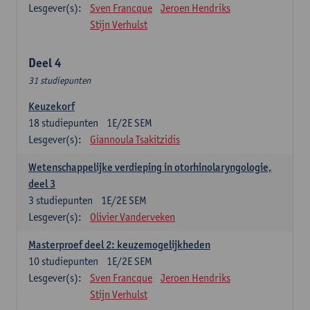
Lesgever(s):
Sven Francque
Jeroen Hendriks
Stijn Verhulst
Deel 4
31 studiepunten
Keuzekorf
18
studiepunten
1E/2E SEM
Lesgever(s):
Giannoula Tsakitzidis
Wetenschappelijke verdieping in otorhinolaryngologie,
deel 3
3
studiepunten
1E/2E SEM
Lesgever(s):
Olivier Vanderveken
Masterproef deel 2: keuzemogelijkheden
10
studiepunten
1E/2E SEM
Lesgever(s):
Sven Francque
Jeroen Hendriks
Stijn Verhulst