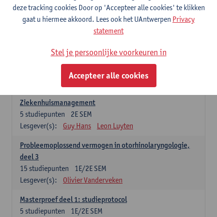
deze tracking cookies Door op 'Accepteer alle cookies' te klikken
Communicatie in otorhinolaryngologie, praktische
gaat u hiermee akkoord. Lees ook het UAntwerpen
Privacy
oefeningen deel 1
statement
3
studiepunten
1E/2E SEM
Lesgever(s):
Giannoula Tsakitzidis
Inge Glazemakers
Stel je persoonlijke voorkeuren in
Deel 3
Accepteer alle cookies
25 studiepunten
Ziekenhuismanagement
5
studiepunten
2E SEM
Lesgever(s):
Guy Hans
Leon Luyten
Probleemoplossend vermogen in otorhinolaryngologie,
deel 3
15
studiepunten
1E/2E SEM
Lesgever(s):
Olivier Vanderveken
Masterproef deel 1: studieprotocol
5
studiepunten
1E/2E SEM