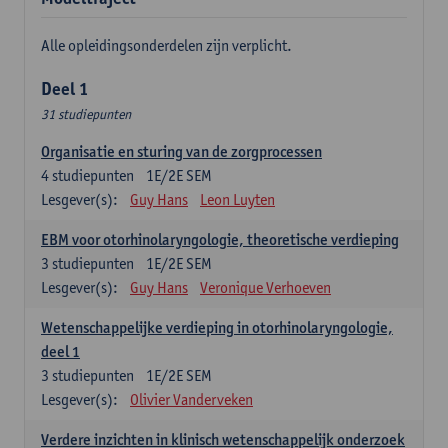
Alle opleidingsonderdelen zijn verplicht.
Deel 1
31 studiepunten
Organisatie en sturing van de zorgprocessen
4
studiepunten
1E/2E SEM
Lesgever(s):
Guy Hans
Leon Luyten
EBM voor otorhinolaryngologie, theoretische verdieping
3
studiepunten
1E/2E SEM
Lesgever(s):
Guy Hans
Veronique Verhoeven
Wetenschappelijke verdieping in otorhinolaryngologie,
deel 1
3
studiepunten
1E/2E SEM
Lesgever(s):
Olivier Vanderveken
Verdere inzichten in klinisch wetenschappelijk onderzoek