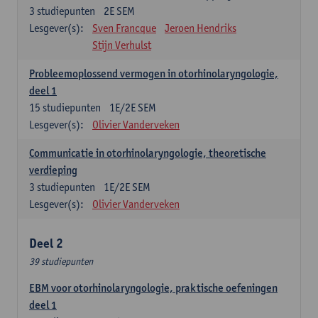
3
studiepunten
2E SEM
Lesgever(s):
Sven Francque
Jeroen Hendriks
Stijn Verhulst
Probleemoplossend vermogen in otorhinolaryngologie,
deel 1
15
studiepunten
1E/2E SEM
Lesgever(s):
Olivier Vanderveken
Communicatie in otorhinolaryngologie, theoretische
verdieping
3
studiepunten
1E/2E SEM
Lesgever(s):
Olivier Vanderveken
Deel 2
39 studiepunten
EBM voor otorhinolaryngologie, praktische oefeningen
deel 1