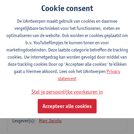
Cookie consent
Micro-credential: More and More: Pasts,
Presents, Futures, Heritage
De UAntwerpen maakt gebruik van cookies en daarmee
vergelijkbare technieken voor het functioneren, meten en
9 studiepunten
optimaliseren van de website. Ook worden er cookies geplaatst om
b.v. YouTubefilmpjes te kunnen tonen en voor
Dit programma bestaat uit 3 modules
marketingdoeleinden. Deze laatste categorie betreffen de tracking
Heritage: Genealogies and Precursors
cookies. Uw internetgedrag kan worden gevolgd door middel van
3
studiepunten
1E SEM
deze tracking cookies Door op 'Accepteer alle cookies' te klikken
Lesgever(s):
Marc Jacobs
gaat u hiermee akkoord. Lees ook het UAntwerpen
Privacy
statement
Erfgoed: beleid en regelgeving
3
studiepunten
2E SEM
Stel je persoonlijke voorkeuren in
Lesgever(s):
Gregory Vercauteren
Accepteer alle cookies
Heritage: Critical Studies
3
studiepunten
2E SEM
Lesgever(s):
Marc Jacobs