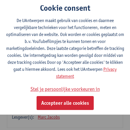
Cookie consent
Micro-credential: More and More: Pasts,
Presents, Futures, Heritage
De UAntwerpen maakt gebruik van cookies en daarmee
vergelijkbare technieken voor het functioneren, meten en
9 studiepunten
optimaliseren van de website. Ook worden er cookies geplaatst om
b.v. YouTubefilmpjes te kunnen tonen en voor
Dit programma bestaat uit 3 modules
marketingdoeleinden. Deze laatste categorie betreffen de tracking
Heritage: Genealogies and Precursors
cookies. Uw internetgedrag kan worden gevolgd door middel van
3
studiepunten
1E SEM
deze tracking cookies Door op 'Accepteer alle cookies' te klikken
Lesgever(s):
Marc Jacobs
gaat u hiermee akkoord. Lees ook het UAntwerpen
Privacy
statement
Erfgoed: beleid en regelgeving
3
studiepunten
2E SEM
Stel je persoonlijke voorkeuren in
Lesgever(s):
Gregory Vercauteren
Accepteer alle cookies
Heritage: Critical Studies
3
studiepunten
2E SEM
Lesgever(s):
Marc Jacobs