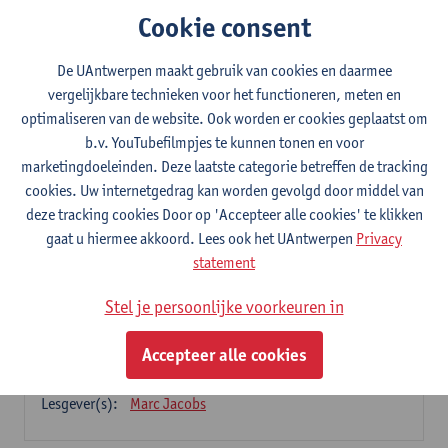
Cookie consent
Micro-credential: More and More: Pasts,
Presents, Futures, Heritage
De UAntwerpen maakt gebruik van cookies en daarmee
vergelijkbare technieken voor het functioneren, meten en
9 studiepunten
optimaliseren van de website. Ook worden er cookies geplaatst om
b.v. YouTubefilmpjes te kunnen tonen en voor
Dit programma bestaat uit 3 modules
marketingdoeleinden. Deze laatste categorie betreffen de tracking
Heritage: Genealogies and Precursors
cookies. Uw internetgedrag kan worden gevolgd door middel van
3
studiepunten
1E SEM
deze tracking cookies Door op 'Accepteer alle cookies' te klikken
Lesgever(s):
Marc Jacobs
gaat u hiermee akkoord. Lees ook het UAntwerpen
Privacy
statement
Erfgoed: beleid en regelgeving
3
studiepunten
2E SEM
Stel je persoonlijke voorkeuren in
Lesgever(s):
Gregory Vercauteren
Accepteer alle cookies
Heritage: Critical Studies
3
studiepunten
2E SEM
Lesgever(s):
Marc Jacobs