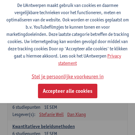
6
studiepunten
1E SEM
De UAntwerpen maakt gebruik van cookies en daarmee
Lesgever(s):
Jan Bouckaert
Julie Adriaensen
vergelijkbare technieken voor het functioneren, meten en
optimaliseren van de website. Ook worden er cookies geplaatst om
Inleiding tot de financiële rapportering en analyse
b.v. YouTubefilmpjes te kunnen tonen en voor
3
studiepunten
2E SEM
marketingdoeleinden. Deze laatste categorie betreffen de tracking
Lesgever(s):
Patrick d'Haens
cookies. Uw internetgedrag kan worden gevolgd door middel van
Inleiding tot de financiële verslaggeving
deze tracking cookies Door op 'Accepteer alle cookies' te klikken
3
studiepunten
1E SEM
gaat u hiermee akkoord. Lees ook het UAntwerpen
Privacy
Lesgever(s):
Patrick d'Haens
statement
Introduction to financial markets
Stel je persoonlijke voorkeuren in
3
studiepunten
2E SEM
Lesgever(s):
Marc De Ceuster
Accepteer alle cookies
Introduction to managing and organising
6
studiepunten
1E SEM
Lesgever(s):
Stefanie Weil
Dan Xiang
Kwantitatieve beleidsmethoden
6
studiepunten
1E SEM