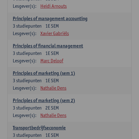
Lesgever(s):
Heidi Arnouts
Principles of management accounting
3
studiepunten
1E SEM
Lesgever(s):
Xavier Gabriëls
Principles of financial management
3
studiepunten
1E SEM
Lesgever(s):
Marc Deloof
Principles of marketing (sem 1)
3
studiepunten
1E SEM
Lesgever(s):
Nathalie Dens
Principles of marketing (sem 2)
3
studiepunten
2E SEM
Lesgever(s):
Nathalie Dens
Transportbedrijfseconomie
3
studiepunten
1E SEM