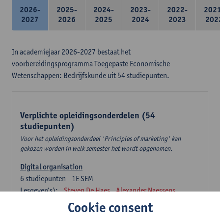
2026-
2025-
2024-
2023-
2022-
202
2027
2026
2025
2024
2023
202
In academiejaar 2026-2027 bestaat het
voorbereidingsprogramma Toegepaste Economische
Wetenschappen: Bedrijfskunde uit 54 studiepunten.
Verplichte opleidingsonderdelen (54
studiepunten)
Voor het opleidingsonderdeel 'Principles of marketing' kan
gekozen worden in welk semester het wordt opgenomen.
Digital organisation
6
studiepunten
1E SEM
Lesgever(s):
Steven De Haes
Alexander Naessens
Cookie consent
Economie