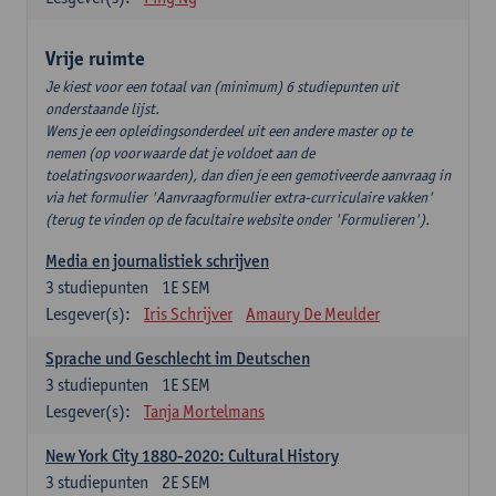
Vrije ruimte
Je kiest voor een totaal van (minimum) 6 studiepunten uit
onderstaande lijst.
Wens je een opleidingsonderdeel uit een andere master op te
nemen (op voorwaarde dat je voldoet aan de
toelatingsvoorwaarden), dan dien je een gemotiveerde aanvraag in
via het formulier 'Aanvraagformulier extra-curriculaire vakken'
(terug te vinden op de facultaire website onder 'Formulieren').
Media en journalistiek schrijven
3
studiepunten
1E SEM
Lesgever(s):
Iris Schrijver
Amaury De Meulder
Sprache und Geschlecht im Deutschen
3
studiepunten
1E SEM
Lesgever(s):
Tanja Mortelmans
New York City 1880-2020: Cultural History
3
studiepunten
2E SEM