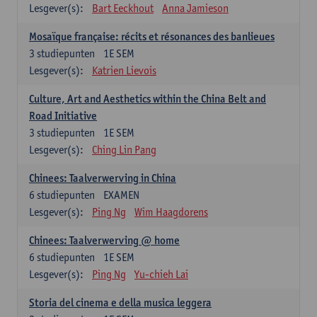
Lesgever(s):
Bart Eeckhout
Anna Jamieson
Mosaïque française: récits et résonances des banlieues
3
studiepunten
1E SEM
Lesgever(s):
Katrien Lievois
Culture, Art and Aesthetics within the China Belt and
Road Initiative
3
studiepunten
1E SEM
Lesgever(s):
Ching Lin Pang
Chinees: Taalverwerving in China
6
studiepunten
EXAMEN
Lesgever(s):
Ping Ng
Wim Haagdorens
Chinees: Taalverwerving @ home
6
studiepunten
1E SEM
Lesgever(s):
Ping Ng
Yu-chieh Lai
Storia del cinema e della musica leggera