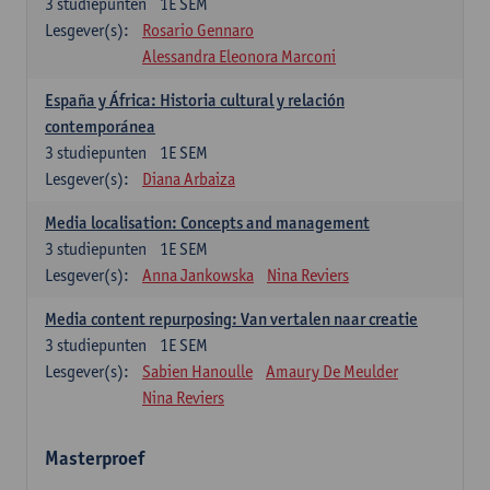
3
studiepunten
1E SEM
Lesgever(s):
Rosario Gennaro
Alessandra Eleonora Marconi
España y África: Historia cultural y relación
contemporánea
3
studiepunten
1E SEM
Lesgever(s):
Diana Arbaiza
Media localisation: Concepts and management
3
studiepunten
1E SEM
Lesgever(s):
Anna Jankowska
Nina Reviers
Media content repurposing: Van vertalen naar creatie
3
studiepunten
1E SEM
Lesgever(s):
Sabien Hanoulle
Amaury De Meulder
Nina Reviers
Masterproef