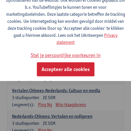
optimaliseren van de website. Ook worden er cookies geplaatst om
Lesgever(s):
Christophe Declercq
b.v. YouTubefilmpjes te kunnen tonen en voor
marketingdoeleinden. Deze laatste categorie betreffen de tracking
Chinees: verplichte opleidingsonderdelen
cookies. Uw internetgedrag kan worden gevolgd door middel van
deze tracking cookies Door op 'Accepteer alle cookies' te klikken
Chinees: Studie van het cultuurgebied: Zhongguo
gaat u hiermee akkoord. Lees ook het UAntwerpen
Privacy
wenhua yu zhengzhijingji
statement
3
studiepunten
2E SEM
Lesgever(s):
Ching Lin Pang
Stel je persoonlijke voorkeuren in
Vertalen Chinees-Nederlands: Vaktechnische teksten
Accepteer alle cookies
3
studiepunten
2E SEM
Lesgever(s):
Ping Ng
Vertalen Chinees-Nederlands: Cultuur en media
3
studiepunten
2E SEM
Lesgever(s):
Ping Ng
Wim Haagdorens
Nederlands-Chinees: Vertalen en redigeren
3
studiepunten
2E SEM
Lesgever(s):
Ping Ng