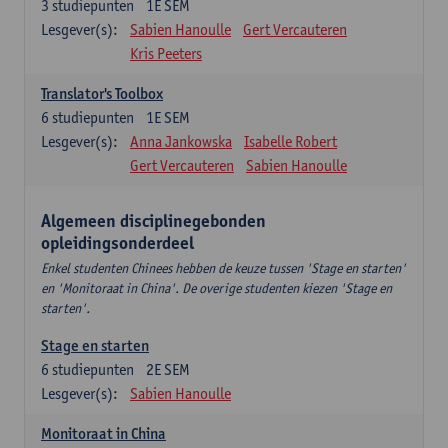
3
studiepunten
1E SEM
Lesgever(s):
Sabien Hanoulle
Gert Vercauteren
Kris Peeters
Translator's Toolbox
6
studiepunten
1E SEM
Lesgever(s):
Anna Jankowska
Isabelle Robert
Gert Vercauteren
Sabien Hanoulle
Algemeen disciplinegebonden
opleidingsonderdeel
Enkel studenten Chinees hebben de keuze tussen 'Stage en starten'
en 'Monitoraat in China'. De overige studenten kiezen 'Stage en
starten'.
Stage en starten
6
studiepunten
2E SEM
Lesgever(s):
Sabien Hanoulle
Monitoraat in China