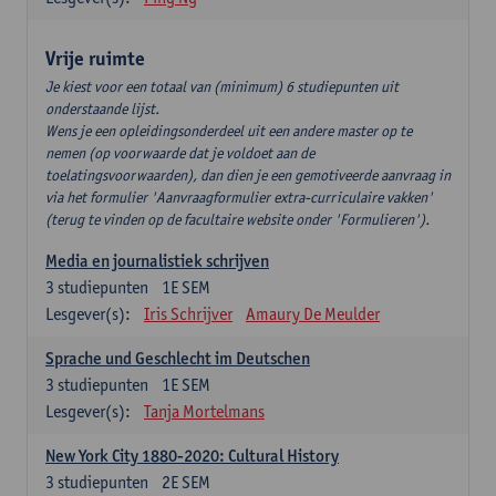
Vrije ruimte
Je kiest voor een totaal van (minimum) 6 studiepunten uit
onderstaande lijst.
Wens je een opleidingsonderdeel uit een andere master op te
nemen (op voorwaarde dat je voldoet aan de
toelatingsvoorwaarden), dan dien je een gemotiveerde aanvraag in
via het formulier 'Aanvraagformulier extra-curriculaire vakken'
(terug te vinden op de facultaire website onder 'Formulieren').
Media en journalistiek schrijven
3
studiepunten
1E SEM
Lesgever(s):
Iris Schrijver
Amaury De Meulder
Sprache und Geschlecht im Deutschen
3
studiepunten
1E SEM
Lesgever(s):
Tanja Mortelmans
New York City 1880-2020: Cultural History
3
studiepunten
2E SEM