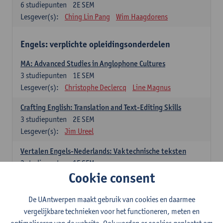
6
studiepunten
2E SEM
Lesgever(s):
Ching Lin Pang
Wim Haagdorens
Engels: verplichte opleidingsonderdelen
MA: Advanced Studies in Anglophone Cultures
3
studiepunten
1E SEM
Lesgever(s):
Christophe Declercq
Line Magnus
Crafting English: Translation and Text-Editing Skills
3
studiepunten
2E SEM
Lesgever(s):
Jim Ureel
Vertalen Engels-Nederlands: Vaktechnische teksten
3
studiepunten
1E SEM
Cookie consent
Lesgever(s):
Gert Vercauteren
Line Magnus
Tom Vandecasteele
De UAntwerpen maakt gebruik van cookies en daarmee
Vertalen Engels-Nederlands: Literaire teksten
vergelijkbare technieken voor het functioneren, meten en
3
studiepunten
2E SEM