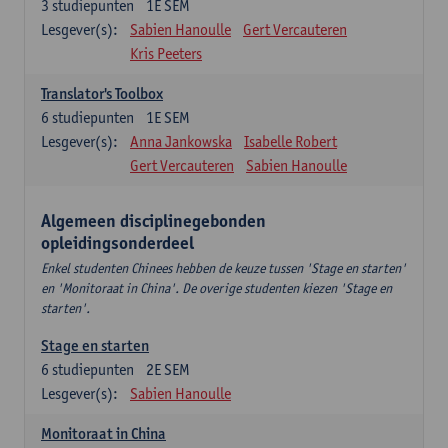
3
studiepunten
1E SEM
Lesgever(s):
Sabien Hanoulle
Gert Vercauteren
Kris Peeters
Translator's Toolbox
6
studiepunten
1E SEM
Lesgever(s):
Anna Jankowska
Isabelle Robert
Gert Vercauteren
Sabien Hanoulle
Algemeen disciplinegebonden
opleidingsonderdeel
Enkel studenten Chinees hebben de keuze tussen 'Stage en starten'
en 'Monitoraat in China'. De overige studenten kiezen 'Stage en
starten'.
Stage en starten
6
studiepunten
2E SEM
Lesgever(s):
Sabien Hanoulle
Monitoraat in China