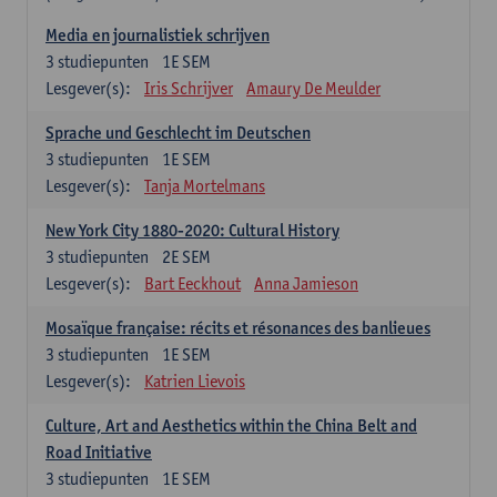
Media en journalistiek schrijven
3
studiepunten
1E SEM
Lesgever(s):
Iris Schrijver
Amaury De Meulder
Sprache und Geschlecht im Deutschen
3
studiepunten
1E SEM
Lesgever(s):
Tanja Mortelmans
New York City 1880-2020: Cultural History
3
studiepunten
2E SEM
Lesgever(s):
Bart Eeckhout
Anna Jamieson
Mosaïque française: récits et résonances des banlieues
3
studiepunten
1E SEM
Lesgever(s):
Katrien Lievois
Culture, Art and Aesthetics within the China Belt and
Road Initiative
3
studiepunten
1E SEM