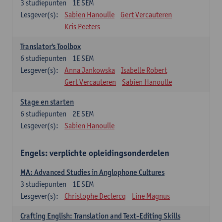
3
studiepunten
1E SEM
Lesgever(s):
Sabien Hanoulle
Gert Vercauteren
Kris Peeters
Translator's Toolbox
6
studiepunten
1E SEM
Lesgever(s):
Anna Jankowska
Isabelle Robert
Gert Vercauteren
Sabien Hanoulle
Stage en starten
6
studiepunten
2E SEM
Lesgever(s):
Sabien Hanoulle
Engels: verplichte opleidingsonderdelen
MA: Advanced Studies in Anglophone Cultures
3
studiepunten
1E SEM
Lesgever(s):
Christophe Declercq
Line Magnus
Crafting English: Translation and Text-Editing Skills