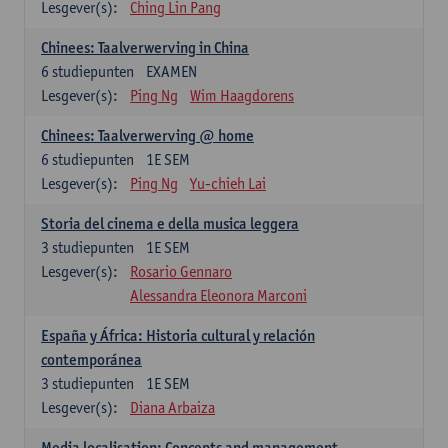
Lesgever(s):
Ching Lin Pang
Chinees: Taalverwerving in China
6
studiepunten
EXAMEN
Lesgever(s):
Ping Ng
Wim Haagdorens
Chinees: Taalverwerving @ home
6
studiepunten
1E SEM
Lesgever(s):
Ping Ng
Yu-chieh Lai
Storia del cinema e della musica leggera
3
studiepunten
1E SEM
Lesgever(s):
Rosario Gennaro
Alessandra Eleonora Marconi
España y África: Historia cultural y relación
contemporánea
3
studiepunten
1E SEM
Lesgever(s):
Diana Arbaiza
Media localisation: Concepts and management