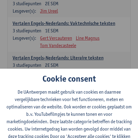
3
studiepunten
2E SEM
Lesgever(s):
Jim Ureel
Vertalen Engels-Nederlands: Vaktechnische teksten
3
studiepunten
1E SEM
Lesgever(s):
Gert Vercauteren
Line Magnus
Tom Vandecasteele
Vertalen Engels-Nederlands: Literaire teksten
3
studiepunten
2E SEM
Lesgever(s):
Christophe Declercq
Cookie consent
Spaans: verplichte opleidingsonderdelen
De UAntwerpen maakt gebruik van cookies en daarmee
vergelijkbare technieken voor het functioneren, meten en
El concepto de revolución en Hispanoamérica (siglos XX-
optimaliseren van de website. Ook worden er cookies geplaatst om
XXI)
b.v. YouTubefilmpjes te kunnen tonen en voor
3
studiepunten
1E SEM
marketingdoeleinden. Deze laatste categorie betreffen de tracking
Lesgever(s):
Rafael Pedemonte
cookies. Uw internetgedrag kan worden gevolgd door middel van
Vertalen Spaans-Nederlands: Juridische en economische
deze tracking cookies Door op 'Accepteer alle cookies' te klikken