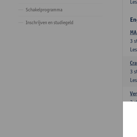
Les
Schakelprogramma
En
Inschrijven en studiegeld
MA:
3
s
Les
Cra
3
s
Les
Ver
3
s
Les
Ver
3
s