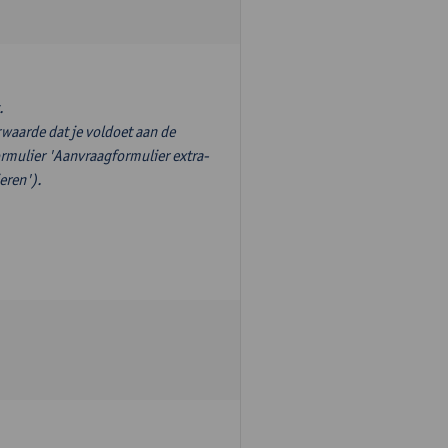
.
waarde dat je voldoet aan de
ormulier 'Aanvraagformulier extra-
eren').