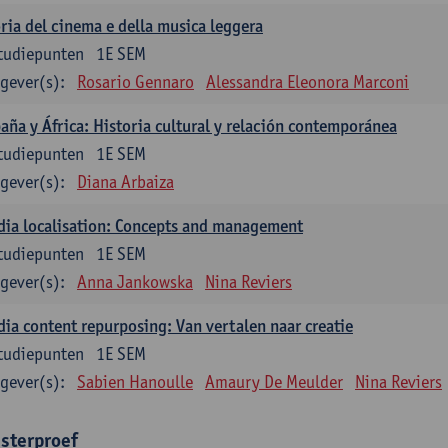
ria del cinema e della musica leggera
tudiepunten
1E SEM
gever(s):
Rosario Gennaro
Alessandra Eleonora Marconi
aña y África: Historia cultural y relación contemporánea
tudiepunten
1E SEM
gever(s):
Diana Arbaiza
ia localisation: Concepts and management
tudiepunten
1E SEM
gever(s):
Anna Jankowska
Nina Reviers
ia content repurposing: Van vertalen naar creatie
tudiepunten
1E SEM
gever(s):
Sabien Hanoulle
Amaury De Meulder
Nina Reviers
sterproef