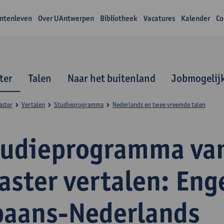
ntenleven
Over UAntwerpen
Bibliotheek
Vacatures
Kalender
Co
ter
Talen
Naar het buitenland
Jobmogelij
aster
Vertalen
Studieprogramma
Nederlands en twee vreemde talen
tudieprogramma va
ster vertalen: Eng
paans-Nederlands