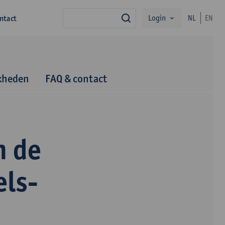
Login
ntact
NL
EN
zoek
kheden
FAQ & contact
n de
els-