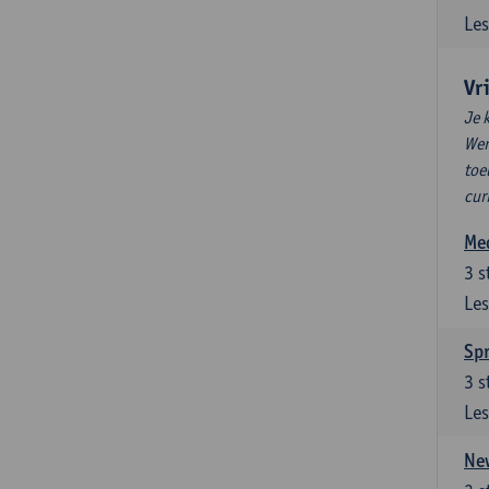
Les
Vr
Je 
Wen
toe
cur
Med
3
s
Les
Spr
3
s
Les
New