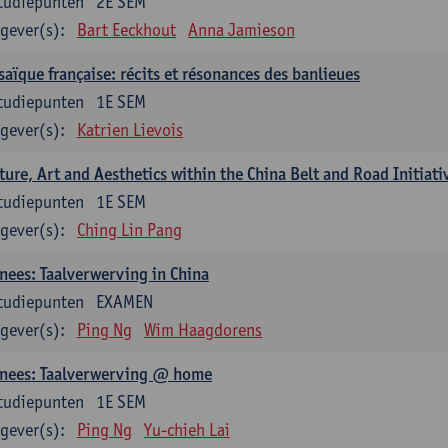
tudiepunten
2E SEM
gever(s):
Bart Eeckhout
Anna Jamieson
aïque française: récits et résonances des banlieues
tudiepunten
1E SEM
gever(s):
Katrien Lievois
ture, Art and Aesthetics within the China Belt and Road Initiati
tudiepunten
1E SEM
gever(s):
Ching Lin Pang
nees: Taalverwerving in China
tudiepunten
EXAMEN
gever(s):
Ping Ng
Wim Haagdorens
inees: Taalverwerving @ home
tudiepunten
1E SEM
gever(s):
Ping Ng
Yu-chieh Lai