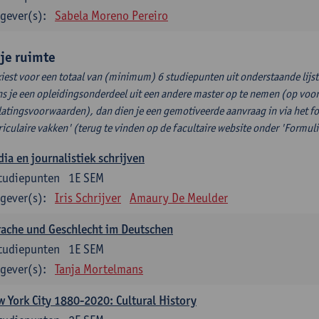
gever(s):
Sabela Moreno Pereiro
ije ruimte
kiest voor een totaal van (minimum) 6 studiepunten uit onderstaande lijst
s je een opleidingsonderdeel uit een andere master op te nemen (op voor
latingsvoorwaarden), dan dien je een gemotiveerde aanvraag in via het f
riculaire vakken' (terug te vinden op de facultaire website onder 'Formuli
ia en journalistiek schrijven
tudiepunten
1E SEM
gever(s):
Iris Schrijver
Amaury De Meulder
ache und Geschlecht im Deutschen
tudiepunten
1E SEM
gever(s):
Tanja Mortelmans
 York City 1880-2020: Cultural History