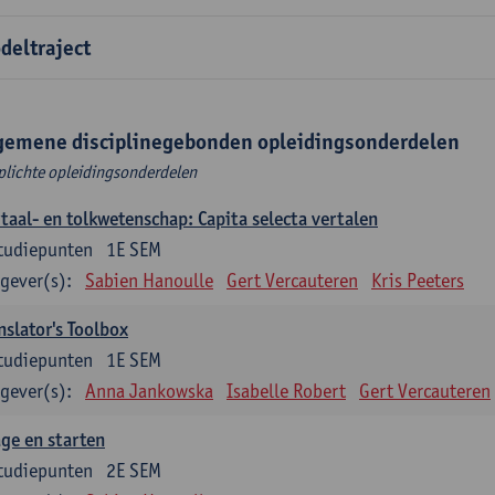
deltraject
gemene disciplinegebonden opleidingsonderdelen
plichte opleidingsonderdelen
taal- en tolkwetenschap: Capita selecta vertalen
tudiepunten
1E SEM
gever(s):
Sabien Hanoulle
Gert Vercauteren
Kris Peeters
nslator's Toolbox
tudiepunten
1E SEM
gever(s):
Anna Jankowska
Isabelle Robert
Gert Vercauteren
ge en starten
tudiepunten
2E SEM