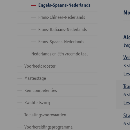
Engels-Spaans-Nederlands
Mo
Frans-Chinees-Nederlands
Frans-Italiaans-Nederlands
Al
Frans-Spaans-Nederlands
Ver
Nederlands en één vreemde taal
Ver
3
s
Voorbeeldrooster
Les
Masterstage
Tra
Kerncompetenties
6
s
Les
Kwaliteitszorg
Toelatingsvoorwaarden
Sta
6
s
Voorbereidingsprogramma