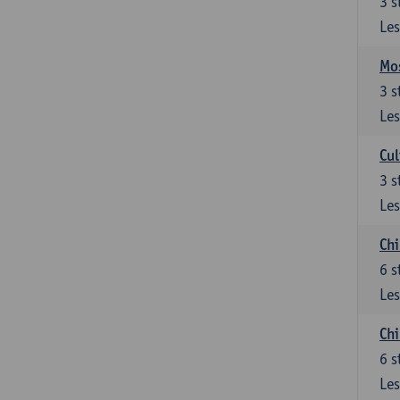
3
s
Les
Mos
3
s
Les
Cul
3
s
Les
Chi
6
s
Les
Ch
6
s
Les