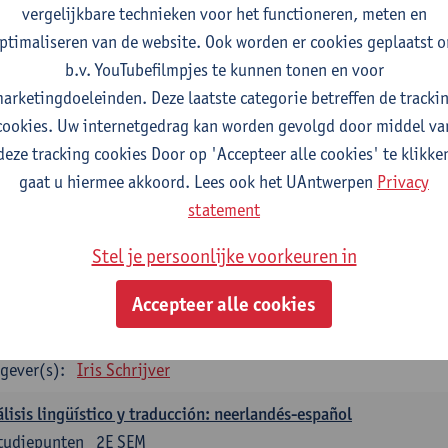
vergelijkbare technieken voor het functioneren, meten en
gever(s):
Christophe Declercq
ptimaliseren van de website. Ook worden er cookies geplaatst 
b.v. YouTubefilmpjes te kunnen tonen en voor
aans: verplichte opleidingsonderdelen
arketingdoeleinden. Deze laatste categorie betreffen de tracki
concepto de revolución en Hispanoamérica (siglos XX-XXI)
cookies. Uw internetgedrag kan worden gevolgd door middel va
tudiepunten
1E SEM
deze tracking cookies Door op 'Accepteer alle cookies' te klikke
gever(s):
Rafael Pedemonte
gaat u hiermee akkoord. Lees ook het UAntwerpen
Privacy
statement
talen Spaans-Nederlands: Juridische en economische teksten
tudiepunten
1E SEM
Stel je persoonlijke voorkeuren in
gever(s):
Iris Schrijver
Accepteer alle cookies
talen Spaans-Nederlands: Cultuur en media
tudiepunten
2E SEM
gever(s):
Iris Schrijver
lisis lingüístico y traducción: neerlandés-español
tudiepunten
2E SEM