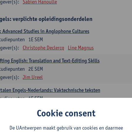
gever(s):
Sabien Hanoulle
gels: verplichte opleidingsonderdelen
 Advanced Studies in Anglophone Cultures
tudiepunten
1E SEM
gever(s):
Christophe Declercq
Line Magnus
fting English: Translation and Text-Editing Skills
tudiepunten
2E SEM
gever(s):
Jim Ureel
talen Engels-Nederlands: Vaktechnische teksten
tudiepunten
1E SEM
gever(s):
Gert Vercauteren
Line Magnus
Tom Vandecasteele
Cookie consent
talen Engels-Nederlands: Literaire teksten
De UAntwerpen maakt gebruik van cookies en daarmee
tudiepunten
2E SEM