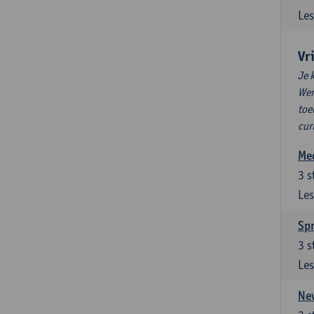
Les
Vr
Je 
Wen
toe
cur
Med
3
s
Les
Spr
3
s
Les
New