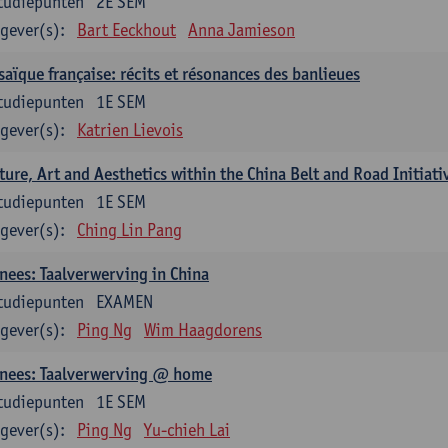
tudiepunten
2E SEM
gever(s):
Bart Eeckhout
Anna Jamieson
aïque française: récits et résonances des banlieues
tudiepunten
1E SEM
gever(s):
Katrien Lievois
ture, Art and Aesthetics within the China Belt and Road Initiati
tudiepunten
1E SEM
gever(s):
Ching Lin Pang
nees: Taalverwerving in China
tudiepunten
EXAMEN
gever(s):
Ping Ng
Wim Haagdorens
inees: Taalverwerving @ home
tudiepunten
1E SEM
gever(s):
Ping Ng
Yu-chieh Lai