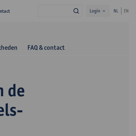
Login
ntact
NL
EN
zoek
kheden
FAQ & contact
n de
els-