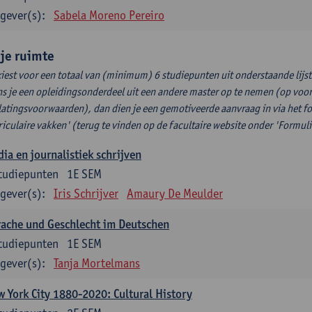
gever(s):
Sabela Moreno Pereiro
ije ruimte
kiest voor een totaal van (minimum) 6 studiepunten uit onderstaande lijst
s je een opleidingsonderdeel uit een andere master op te nemen (op voor
latingsvoorwaarden), dan dien je een gemotiveerde aanvraag in via het f
riculaire vakken' (terug te vinden op de facultaire website onder 'Formuli
ia en journalistiek schrijven
tudiepunten
1E SEM
gever(s):
Iris Schrijver
Amaury De Meulder
ache und Geschlecht im Deutschen
tudiepunten
1E SEM
gever(s):
Tanja Mortelmans
 York City 1880-2020: Cultural History