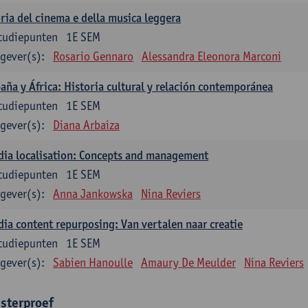
ria del cinema e della musica leggera
tudiepunten
1E SEM
gever(s):
Rosario Gennaro
Alessandra Eleonora Marconi
aña y África: Historia cultural y relación contemporánea
tudiepunten
1E SEM
gever(s):
Diana Arbaiza
ia localisation: Concepts and management
tudiepunten
1E SEM
gever(s):
Anna Jankowska
Nina Reviers
ia content repurposing: Van vertalen naar creatie
tudiepunten
1E SEM
gever(s):
Sabien Hanoulle
Amaury De Meulder
Nina Reviers
sterproef