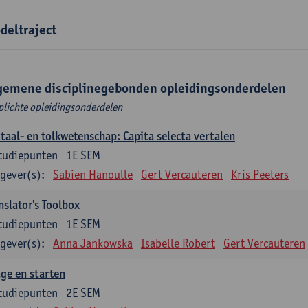
deltraject
gemene disciplinegebonden opleidingsonderdelen
plichte opleidingsonderdelen
taal- en tolkwetenschap: Capita selecta vertalen
tudiepunten
1E SEM
gever(s):
Sabien Hanoulle
Gert Vercauteren
Kris Peeters
nslator's Toolbox
tudiepunten
1E SEM
gever(s):
Anna Jankowska
Isabelle Robert
Gert Vercauteren
ge en starten
tudiepunten
2E SEM