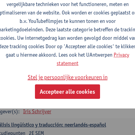
vergelijkbare technieken voor het functioneren, meten en
gever(s):
Christophe Declercq
ptimaliseren van de website. Ook worden er cookies geplaatst 
b.v. YouTubefilmpjes te kunnen tonen en voor
aans: verplichte opleidingsonderdelen
arketingdoeleinden. Deze laatste categorie betreffen de tracki
concepto de revolución en Hispanoamérica (siglos XX-XXI)
cookies. Uw internetgedrag kan worden gevolgd door middel va
tudiepunten
1E SEM
deze tracking cookies Door op 'Accepteer alle cookies' te klikke
gever(s):
Rafael Pedemonte
gaat u hiermee akkoord. Lees ook het UAntwerpen
Privacy
statement
talen Spaans-Nederlands: Juridische en economische teksten
tudiepunten
1E SEM
Stel je persoonlijke voorkeuren in
gever(s):
Iris Schrijver
Accepteer alle cookies
talen Spaans-Nederlands: Cultuur en media
tudiepunten
2E SEM
gever(s):
Iris Schrijver
lisis lingüístico y traducción: neerlandés-español
tudiepunten
2E SEM