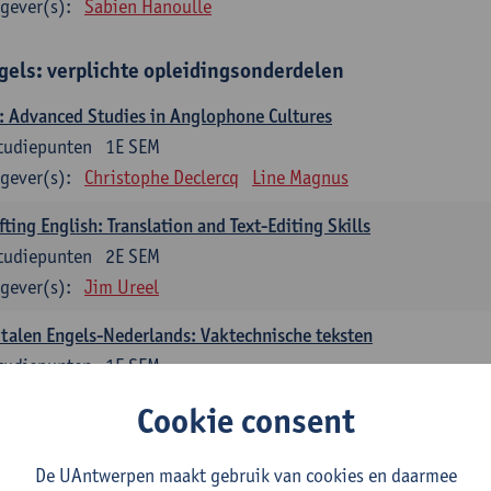
gever(s):
Sabien Hanoulle
gels: verplichte opleidingsonderdelen
 Advanced Studies in Anglophone Cultures
tudiepunten
1E SEM
gever(s):
Christophe Declercq
Line Magnus
fting English: Translation and Text-Editing Skills
tudiepunten
2E SEM
gever(s):
Jim Ureel
talen Engels-Nederlands: Vaktechnische teksten
tudiepunten
1E SEM
gever(s):
Gert Vercauteren
Line Magnus
Tom Vandecasteele
Cookie consent
talen Engels-Nederlands: Literaire teksten
De UAntwerpen maakt gebruik van cookies en daarmee
tudiepunten
2E SEM