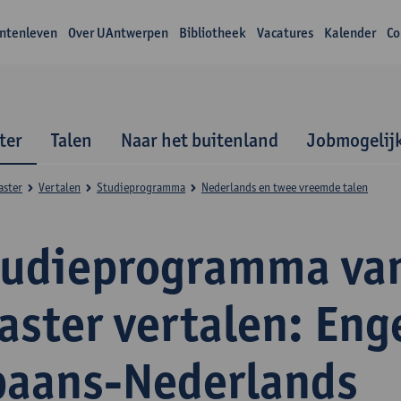
ntenleven
Over UAntwerpen
Bibliotheek
Vacatures
Kalender
Co
ter
Talen
Naar het buitenland
Jobmogelij
aster
Vertalen
Studieprogramma
Nederlands en twee vreemde talen
tudieprogramma va
ster vertalen: Eng
paans-Nederlands