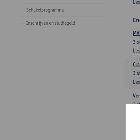
Les
Schakelprogramma
En
Inschrijven en studiegeld
MA:
3
s
Les
Cra
3
s
Les
Ver
3
s
Les
Ver
3
s