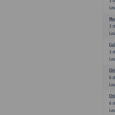
3
s
Les
Mos
3
s
Les
Cul
3
s
Les
Chi
6
s
Les
Ch
6
s
Les