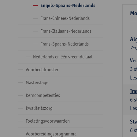
Engels-Spaans-Nederlands
Mo
Frans-Chinees-Nederlands
Frans-Italiaans-Nederlands
Al
Frans-Spaans-Nederlands
Ver
Nederlands en één vreemde taal
Ver
3
s
Voorbeeldrooster
Les
Masterstage
Tra
Kerncompetenties
6
s
Les
Kwaliteitszorg
Toelatingsvoorwaarden
Sta
6
s
Voorbereidingsprogramma