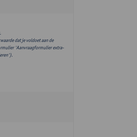
.
waarde dat je voldoet aan de
ormulier 'Aanvraagformulier extra-
eren').