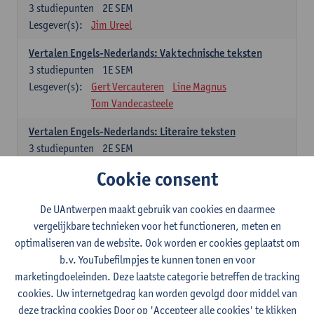
3
studiepunten
2E SEM
Lesgever(s):
Jim Ureel
Vertalen Engels-Nederlands: Vaktechnische teksten
3
studiepunten
1E SEM
Lesgever(s):
Gert Vercauteren
Line Magnus
Tom Vandecasteele
Vertalen Engels-Nederlands: Literaire teksten
3
studiepunten
2E SEM
Lesgever(s):
Christophe Declercq
Cookie consent
Spaans: verplichte opleidingsonderdelen
De UAntwerpen maakt gebruik van cookies en daarmee
vergelijkbare technieken voor het functioneren, meten en
El concepto de revolución en Hispanoamérica (siglos XX-
optimaliseren van de website. Ook worden er cookies geplaatst om
XXI)
b.v. YouTubefilmpjes te kunnen tonen en voor
3
studiepunten
1E SEM
marketingdoeleinden. Deze laatste categorie betreffen de tracking
Lesgever(s):
Rafael Pedemonte
cookies. Uw internetgedrag kan worden gevolgd door middel van
Vertalen Spaans-Nederlands: Juridische en economische
deze tracking cookies Door op 'Accepteer alle cookies' te klikken