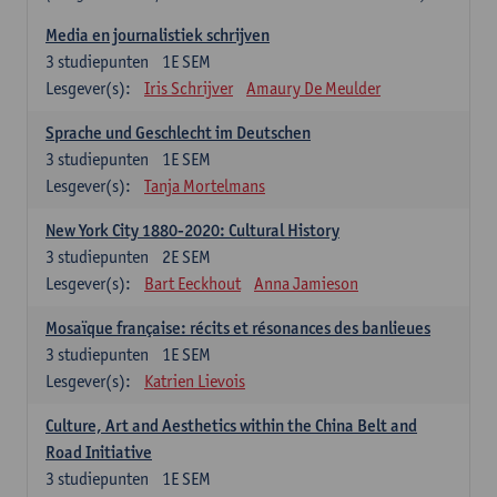
Media en journalistiek schrijven
3
studiepunten
1E SEM
Lesgever(s):
Iris Schrijver
Amaury De Meulder
Sprache und Geschlecht im Deutschen
3
studiepunten
1E SEM
Lesgever(s):
Tanja Mortelmans
New York City 1880-2020: Cultural History
3
studiepunten
2E SEM
Lesgever(s):
Bart Eeckhout
Anna Jamieson
Mosaïque française: récits et résonances des banlieues
3
studiepunten
1E SEM
Lesgever(s):
Katrien Lievois
Culture, Art and Aesthetics within the China Belt and
Road Initiative
3
studiepunten
1E SEM