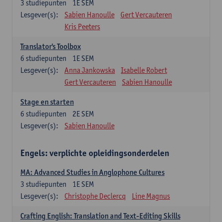
3
studiepunten
1E SEM
Lesgever(s):
Sabien Hanoulle
Gert Vercauteren
Kris Peeters
Translator's Toolbox
6
studiepunten
1E SEM
Lesgever(s):
Anna Jankowska
Isabelle Robert
Gert Vercauteren
Sabien Hanoulle
Stage en starten
6
studiepunten
2E SEM
Lesgever(s):
Sabien Hanoulle
Engels: verplichte opleidingsonderdelen
MA: Advanced Studies in Anglophone Cultures
3
studiepunten
1E SEM
Lesgever(s):
Christophe Declercq
Line Magnus
Crafting English: Translation and Text-Editing Skills