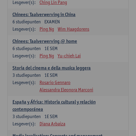
Lesgever(s):
Ching Lin Pang
Chinees: Taalverwerving in China
6
studiepunten
EXAMEN
Lesgever(s):
Ping Ng
Wim Haagdorens
Chinees: Taalverwerving @ home
6
studiepunten
1E SEM
Lesgever(s):
Ping Ng
Yu-chieh Lai
Storia del cinema e della musica leggera
3
studiepunten
1E SEM
Lesgever(s):
Rosario Gennaro
Alessandra Eleonora Marconi
España y África: Historia cultural y relación
contemporánea
3
studiepunten
1E SEM
Lesgever(s):
Diana Arbaiza
Media localisation: Concepts and management