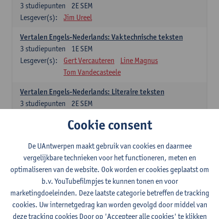
3
studiepunten
2E SEM
Lesgever(s):
Jim Ureel
Vertalen Engels-Nederlands: Vaktechnische teksten
3
studiepunten
1E SEM
Lesgever(s):
Gert Vercauteren
Line Magnus
Tom Vandecasteele
Vertalen Engels-Nederlands: Literaire teksten
3
studiepunten
2E SEM
Lesgever(s):
Christophe Declercq
Cookie consent
Spaans: verplichte opleidingsonderdelen
De UAntwerpen maakt gebruik van cookies en daarmee
vergelijkbare technieken voor het functioneren, meten en
El concepto de revolución en Hispanoamérica (siglos XX-
optimaliseren van de website. Ook worden er cookies geplaatst om
XXI)
b.v. YouTubefilmpjes te kunnen tonen en voor
3
studiepunten
1E SEM
marketingdoeleinden. Deze laatste categorie betreffen de tracking
Lesgever(s):
Rafael Pedemonte
cookies. Uw internetgedrag kan worden gevolgd door middel van
Vertalen Spaans-Nederlands: Juridische en economische
deze tracking cookies Door op 'Accepteer alle cookies' te klikken