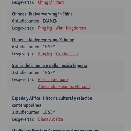
Lesgever(s):
Ching Lin Pang
Chinees: Taalverwerving in China
6
studiepunten
EXAMEN
Lesgever(s):
Ping Ng
Wim Haagdorens
Chinees: Taalverwerving @ home
6
studiepunten
1E SEM
Lesgever(s):
Ping Ng
Yu-chieh Lai
Storia del cinema e della musica leggera
3
studiepunten
1E SEM
Lesgever(s):
Rosario Gennaro
Alessandra Eleonora Marconi
España y África: Historia cultural y relación
contemporánea
3
studiepunten
1E SEM
Lesgever(s):
Diana Arbaiza
Media localisation: Concepts and management