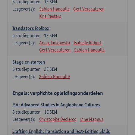
3
studiepunten
1E SEM
Lesgever(s):
Sabien Hanoulle
Gert Vercauteren
Kris Peeters
Translator's Toolbox
6
studiepunten
1E SEM
Lesgever(s):
Anna Jankowska
Isabelle Robert
Gert Vercauteren
Sabien Hanoulle
Stage en starten
6
studiepunten
2E SEM
Lesgever(s):
Sabien Hanoulle
Engels: verplichte opleidingsonderdelen
MA: Advanced Studies in Anglophone Cultures
3
studiepunten
1E SEM
Lesgever(s):
Christophe Declercq
Line Magnus
Crafting English: Translation and Text-Editing Skills