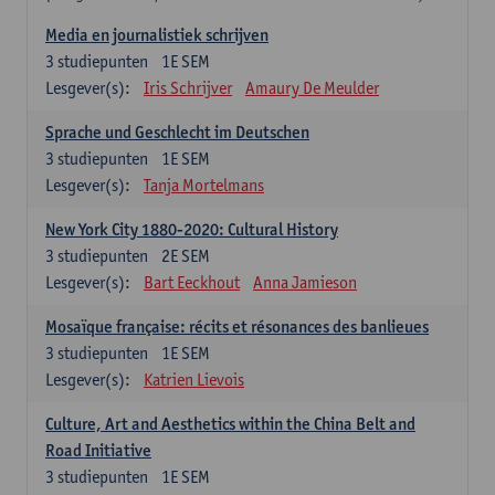
Media en journalistiek schrijven
3
studiepunten
1E SEM
Lesgever(s):
Iris Schrijver
Amaury De Meulder
Sprache und Geschlecht im Deutschen
3
studiepunten
1E SEM
Lesgever(s):
Tanja Mortelmans
New York City 1880-2020: Cultural History
3
studiepunten
2E SEM
Lesgever(s):
Bart Eeckhout
Anna Jamieson
Mosaïque française: récits et résonances des banlieues
3
studiepunten
1E SEM
Lesgever(s):
Katrien Lievois
Culture, Art and Aesthetics within the China Belt and
Road Initiative
3
studiepunten
1E SEM