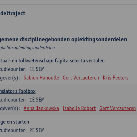
deltraject
gemene disciplinegebonden opleidingsonderdelen
plichte opleidingsonderdelen
taal- en tolkwetenschap: Capita selecta vertalen
tudiepunten
1E SEM
gever(s):
Sabien Hanoulle
Gert Vercauteren
Kris Peeters
nslator's Toolbox
tudiepunten
1E SEM
gever(s):
Anna Jankowska
Isabelle Robert
Gert Vercauteren
ge en starten
tudiepunten
2E SEM