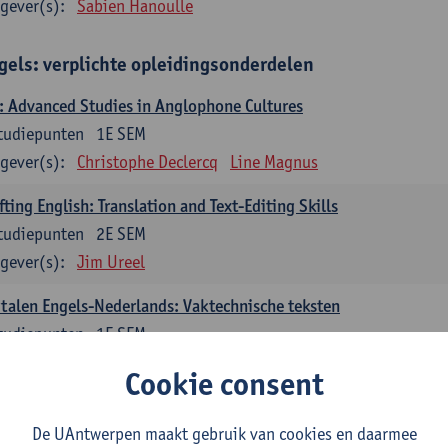
gever(s):
Sabien Hanoulle
gels: verplichte opleidingsonderdelen
 Advanced Studies in Anglophone Cultures
tudiepunten
1E SEM
gever(s):
Christophe Declercq
Line Magnus
fting English: Translation and Text-Editing Skills
tudiepunten
2E SEM
gever(s):
Jim Ureel
talen Engels-Nederlands: Vaktechnische teksten
tudiepunten
1E SEM
gever(s):
Gert Vercauteren
Line Magnus
Tom Vandecasteele
Cookie consent
talen Engels-Nederlands: Literaire teksten
De UAntwerpen maakt gebruik van cookies en daarmee
tudiepunten
2E SEM