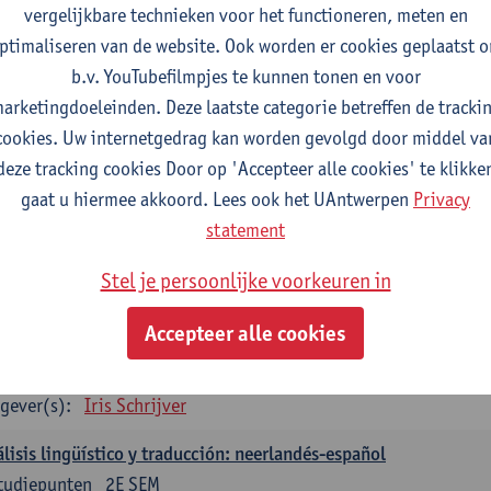
vergelijkbare technieken voor het functioneren, meten en
gever(s):
Christophe Declercq
ptimaliseren van de website. Ook worden er cookies geplaatst 
b.v. YouTubefilmpjes te kunnen tonen en voor
aans: verplichte opleidingsonderdelen
arketingdoeleinden. Deze laatste categorie betreffen de tracki
concepto de revolución en Hispanoamérica (siglos XX-XXI)
cookies. Uw internetgedrag kan worden gevolgd door middel va
tudiepunten
1E SEM
deze tracking cookies Door op 'Accepteer alle cookies' te klikke
gever(s):
Rafael Pedemonte
gaat u hiermee akkoord. Lees ook het UAntwerpen
Privacy
statement
talen Spaans-Nederlands: Juridische en economische teksten
tudiepunten
1E SEM
Stel je persoonlijke voorkeuren in
gever(s):
Iris Schrijver
Accepteer alle cookies
talen Spaans-Nederlands: Cultuur en media
tudiepunten
2E SEM
gever(s):
Iris Schrijver
lisis lingüístico y traducción: neerlandés-español
tudiepunten
2E SEM