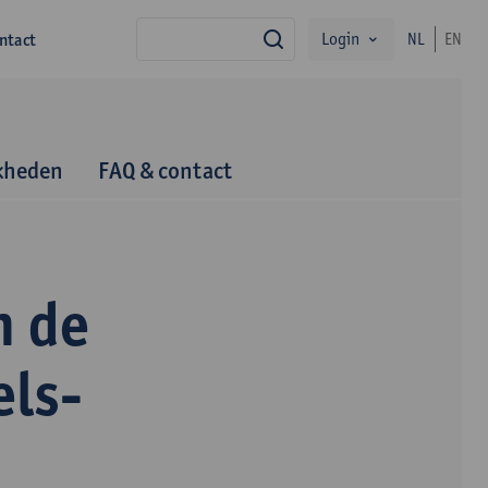
Login
ntact
NL
EN
zoek
kheden
FAQ & contact
n de
els-