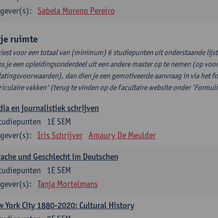
gever(s):
Sabela Moreno Pereiro
ije ruimte
kiest voor een totaal van (minimum) 6 studiepunten uit onderstaande lijst
s je een opleidingsonderdeel uit een andere master op te nemen (op voor
latingsvoorwaarden), dan dien je een gemotiveerde aanvraag in via het f
riculaire vakken' (terug te vinden op de facultaire website onder 'Formuli
ia en journalistiek schrijven
tudiepunten
1E SEM
gever(s):
Iris Schrijver
Amaury De Meulder
ache und Geschlecht im Deutschen
tudiepunten
1E SEM
gever(s):
Tanja Mortelmans
 York City 1880-2020: Cultural History