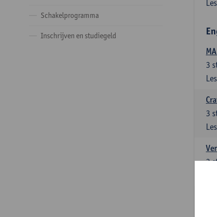
Les
Schakelprogramma
En
Inschrijven en studiegeld
MA:
3
s
Les
Cra
3
s
Les
Ver
3
s
Les
Ver
3
s