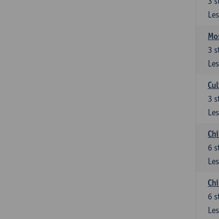
3
s
Les
Mos
3
s
Les
Cul
3
s
Les
Chi
6
s
Les
Ch
6
s
Les