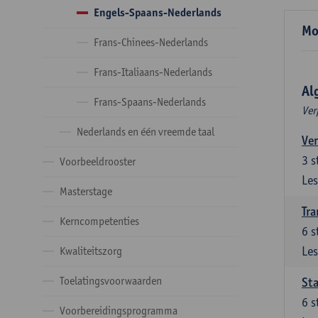
Engels-Spaans-Nederlands
Mo
Frans-Chinees-Nederlands
Frans-Italiaans-Nederlands
Al
Frans-Spaans-Nederlands
Ver
Nederlands en één vreemde taal
Ver
3
s
Voorbeeldrooster
Les
Masterstage
Tra
Kerncompetenties
6
s
Les
Kwaliteitszorg
Toelatingsvoorwaarden
Sta
6
s
Voorbereidingsprogramma