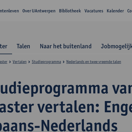
ntenleven
Over UAntwerpen
Bibliotheek
Vacatures
Kalender
Co
ter
Talen
Naar het buitenland
Jobmogelij
aster
Vertalen
Studieprogramma
Nederlands en twee vreemde talen
tudieprogramma va
ster vertalen: Eng
paans-Nederlands