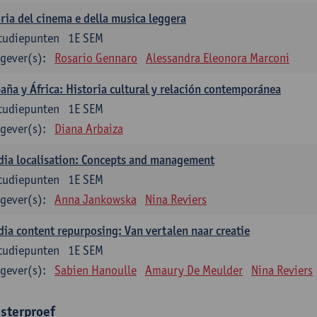
ria del cinema e della musica leggera
tudiepunten
1E SEM
gever(s):
Rosario Gennaro
Alessandra Eleonora Marconi
aña y África: Historia cultural y relación contemporánea
tudiepunten
1E SEM
gever(s):
Diana Arbaiza
ia localisation: Concepts and management
tudiepunten
1E SEM
gever(s):
Anna Jankowska
Nina Reviers
ia content repurposing: Van vertalen naar creatie
tudiepunten
1E SEM
gever(s):
Sabien Hanoulle
Amaury De Meulder
Nina Reviers
sterproef