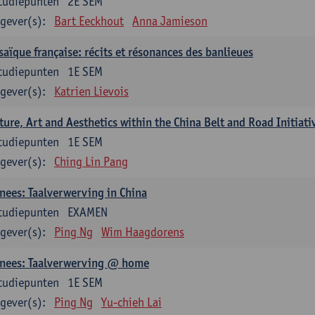
tudiepunten
2E SEM
gever(s):
Bart Eeckhout
Anna Jamieson
aïque française: récits et résonances des banlieues
tudiepunten
1E SEM
gever(s):
Katrien Lievois
ture, Art and Aesthetics within the China Belt and Road Initiati
tudiepunten
1E SEM
gever(s):
Ching Lin Pang
nees: Taalverwerving in China
tudiepunten
EXAMEN
gever(s):
Ping Ng
Wim Haagdorens
inees: Taalverwerving @ home
tudiepunten
1E SEM
gever(s):
Ping Ng
Yu-chieh Lai