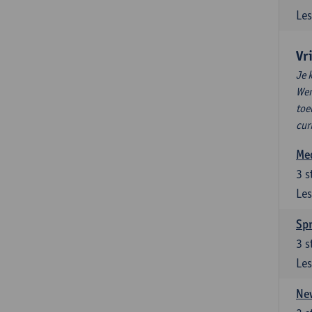
Les
Vr
Je 
Wen
toe
cur
Med
3
s
Les
Spr
3
s
Les
New