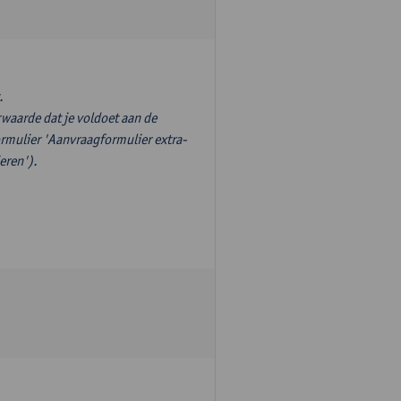
.
waarde dat je voldoet aan de
ormulier 'Aanvraagformulier extra-
eren').