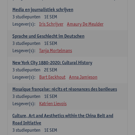
Media en journalistiek schrijven
3
studiepunten
1E SEM
Lesgever(s):
Iris Schrijver
Amaury De Meulder
Sprache und Geschlecht im Deutschen
3
studiepunten
1E SEM
Lesgever(s):
Tanja Mortelmans
New York City 1880-2020: Cultural History
3
studiepunten
2E SEM
Lesgever(s):
Bart Eeckhout
Anna Jamieson
Mosaïque française: récits et résonances des banlieues
3
studiepunten
1E SEM
Lesgever(s):
Katrien Lievois
Culture, Art and Aesthetics within the China Belt and
Road Initiative
3
studiepunten
1E SEM