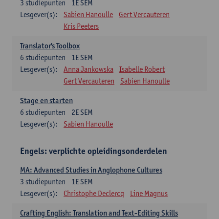
3
studiepunten
1E SEM
Lesgever(s):
Sabien Hanoulle
Gert Vercauteren
Kris Peeters
Translator's Toolbox
6
studiepunten
1E SEM
Lesgever(s):
Anna Jankowska
Isabelle Robert
Gert Vercauteren
Sabien Hanoulle
Stage en starten
6
studiepunten
2E SEM
Lesgever(s):
Sabien Hanoulle
Engels: verplichte opleidingsonderdelen
MA: Advanced Studies in Anglophone Cultures
3
studiepunten
1E SEM
Lesgever(s):
Christophe Declercq
Line Magnus
Crafting English: Translation and Text-Editing Skills