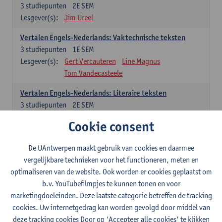
3
studiepunten
2E SEM
Lesgever(s):
Jim Ureel
Vertalen Engels-Nederlands: Vaktechnische teksten
3
studiepunten
1E SEM
Lesgever(s):
Gert Vercauteren
Line Magnus
Tom Vandecasteele
Vertalen Engels-Nederlands: Literaire teksten
3
studiepunten
2E SEM
Lesgever(s):
Christophe Declercq
Cookie consent
Spaans: verplichte opleidingsonderdelen
De UAntwerpen maakt gebruik van cookies en daarmee
vergelijkbare technieken voor het functioneren, meten en
El concepto de revolución en Hispanoamérica (siglos XX-
optimaliseren van de website. Ook worden er cookies geplaatst om
XXI)
b.v. YouTubefilmpjes te kunnen tonen en voor
3
studiepunten
1E SEM
marketingdoeleinden. Deze laatste categorie betreffen de tracking
Lesgever(s):
Rafael Pedemonte
cookies. Uw internetgedrag kan worden gevolgd door middel van
Vertalen Spaans-Nederlands: Juridische en economische
deze tracking cookies Door op 'Accepteer alle cookies' te klikken