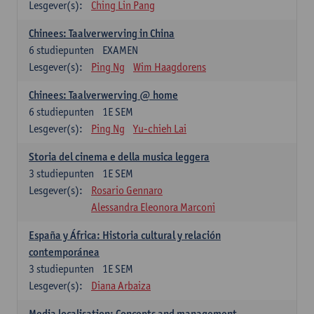
Lesgever(s):
Ching Lin Pang
Chinees: Taalverwerving in China
6
studiepunten
EXAMEN
Lesgever(s):
Ping Ng
Wim Haagdorens
Chinees: Taalverwerving @ home
6
studiepunten
1E SEM
Lesgever(s):
Ping Ng
Yu-chieh Lai
Storia del cinema e della musica leggera
3
studiepunten
1E SEM
Lesgever(s):
Rosario Gennaro
Alessandra Eleonora Marconi
España y África: Historia cultural y relación
contemporánea
3
studiepunten
1E SEM
Lesgever(s):
Diana Arbaiza
Media localisation: Concepts and management