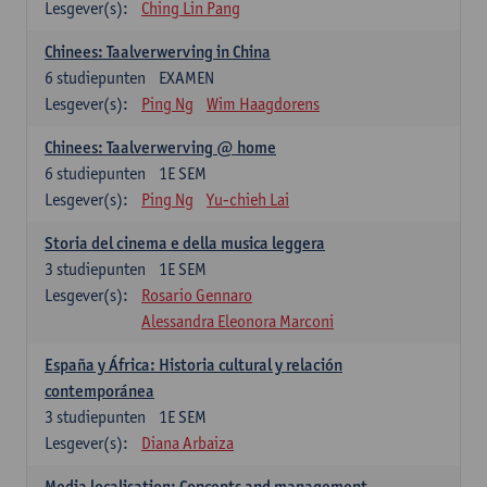
Lesgever(s):
Ching Lin Pang
Chinees: Taalverwerving in China
6
studiepunten
EXAMEN
Lesgever(s):
Ping Ng
Wim Haagdorens
Chinees: Taalverwerving @ home
6
studiepunten
1E SEM
Lesgever(s):
Ping Ng
Yu-chieh Lai
Storia del cinema e della musica leggera
3
studiepunten
1E SEM
Lesgever(s):
Rosario Gennaro
Alessandra Eleonora Marconi
España y África: Historia cultural y relación
contemporánea
3
studiepunten
1E SEM
Lesgever(s):
Diana Arbaiza
Media localisation: Concepts and management