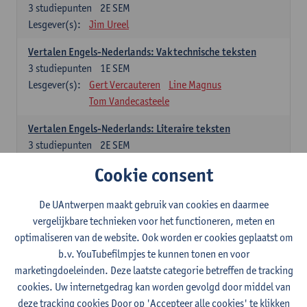
3
studiepunten
2E SEM
Lesgever(s):
Jim Ureel
Vertalen Engels-Nederlands: Vaktechnische teksten
3
studiepunten
1E SEM
Lesgever(s):
Gert Vercauteren
Line Magnus
Tom Vandecasteele
Vertalen Engels-Nederlands: Literaire teksten
3
studiepunten
2E SEM
Lesgever(s):
Christophe Declercq
Cookie consent
Spaans: verplichte opleidingsonderdelen
De UAntwerpen maakt gebruik van cookies en daarmee
vergelijkbare technieken voor het functioneren, meten en
El concepto de revolución en Hispanoamérica (siglos XX-
optimaliseren van de website. Ook worden er cookies geplaatst om
XXI)
b.v. YouTubefilmpjes te kunnen tonen en voor
3
studiepunten
1E SEM
marketingdoeleinden. Deze laatste categorie betreffen de tracking
Lesgever(s):
Rafael Pedemonte
cookies. Uw internetgedrag kan worden gevolgd door middel van
Vertalen Spaans-Nederlands: Juridische en economische
deze tracking cookies Door op 'Accepteer alle cookies' te klikken