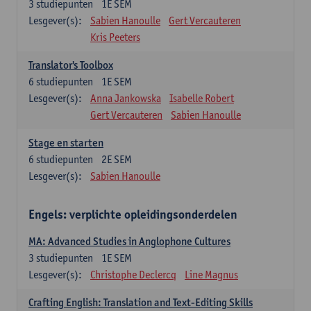
3
studiepunten
1E SEM
Lesgever(s):
Sabien Hanoulle
Gert Vercauteren
Kris Peeters
Translator's Toolbox
6
studiepunten
1E SEM
Lesgever(s):
Anna Jankowska
Isabelle Robert
Gert Vercauteren
Sabien Hanoulle
Stage en starten
6
studiepunten
2E SEM
Lesgever(s):
Sabien Hanoulle
Engels: verplichte opleidingsonderdelen
MA: Advanced Studies in Anglophone Cultures
3
studiepunten
1E SEM
Lesgever(s):
Christophe Declercq
Line Magnus
Crafting English: Translation and Text-Editing Skills