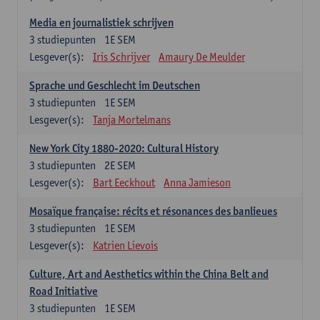
Media en journalistiek schrijven
3
studiepunten
1E SEM
Lesgever(s):
Iris Schrijver
Amaury De Meulder
Sprache und Geschlecht im Deutschen
3
studiepunten
1E SEM
Lesgever(s):
Tanja Mortelmans
New York City 1880-2020: Cultural History
3
studiepunten
2E SEM
Lesgever(s):
Bart Eeckhout
Anna Jamieson
Mosaïque française: récits et résonances des banlieues
3
studiepunten
1E SEM
Lesgever(s):
Katrien Lievois
Culture, Art and Aesthetics within the China Belt and
Road Initiative
3
studiepunten
1E SEM