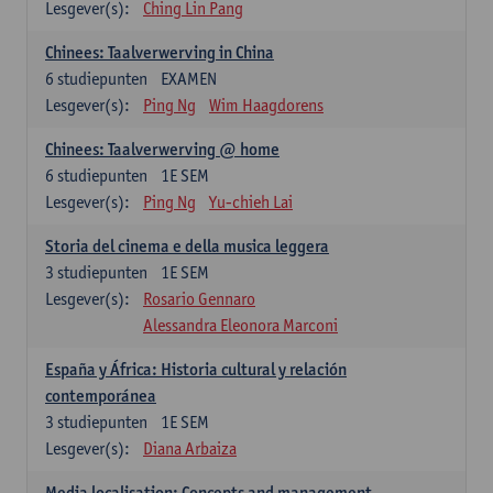
Lesgever(s):
Ching Lin Pang
Chinees: Taalverwerving in China
6
studiepunten
EXAMEN
Lesgever(s):
Ping Ng
Wim Haagdorens
Chinees: Taalverwerving @ home
6
studiepunten
1E SEM
Lesgever(s):
Ping Ng
Yu-chieh Lai
Storia del cinema e della musica leggera
3
studiepunten
1E SEM
Lesgever(s):
Rosario Gennaro
Alessandra Eleonora Marconi
España y África: Historia cultural y relación
contemporánea
3
studiepunten
1E SEM
Lesgever(s):
Diana Arbaiza
Media localisation: Concepts and management