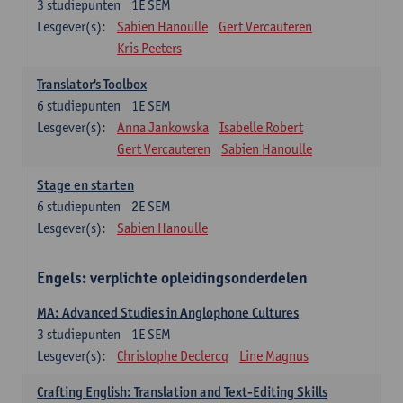
3
studiepunten
1E SEM
Lesgever(s):
Sabien Hanoulle
Gert Vercauteren
Kris Peeters
Translator's Toolbox
6
studiepunten
1E SEM
Lesgever(s):
Anna Jankowska
Isabelle Robert
Gert Vercauteren
Sabien Hanoulle
Stage en starten
6
studiepunten
2E SEM
Lesgever(s):
Sabien Hanoulle
Engels: verplichte opleidingsonderdelen
MA: Advanced Studies in Anglophone Cultures
3
studiepunten
1E SEM
Lesgever(s):
Christophe Declercq
Line Magnus
Crafting English: Translation and Text-Editing Skills