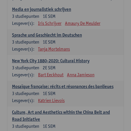
Media en journalistiek schrijven
3
studiepunten
1E SEM
Lesgever(s):
Iris Schrijver
Amaury De Meulder
Sprache und Geschlecht im Deutschen
3
studiepunten
1E SEM
Lesgever(s):
Tanja Mortelmans
New York City 1880-2020: Cultural History
3
studiepunten
2E SEM
Lesgever(s):
Bart Eeckhout
Anna Jamieson
Mosaïque française: récits et résonances des banlieues
3
studiepunten
1E SEM
Lesgever(s):
Katrien Lievois
Culture, Art and Aesthetics within the China Belt and
Road Initiative
3
studiepunten
1E SEM