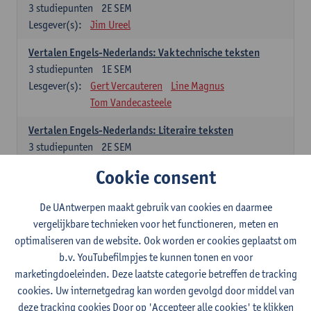
3
studiepunten
2E SEM
Lesgever(s):
Jim Ureel
Vertalen Engels-Nederlands: Vaktechnische teksten
3
studiepunten
1E SEM
Lesgever(s):
Gert Vercauteren
Line Magnus
Tom Vandecasteele
Vertalen Engels-Nederlands: Literaire teksten
3
studiepunten
2E SEM
Lesgever(s):
Christophe Declercq
Cookie consent
Spaans: verplichte opleidingsonderdelen
De UAntwerpen maakt gebruik van cookies en daarmee
vergelijkbare technieken voor het functioneren, meten en
El concepto de revolución en Hispanoamérica (siglos XX-
optimaliseren van de website. Ook worden er cookies geplaatst om
XXI)
b.v. YouTubefilmpjes te kunnen tonen en voor
3
studiepunten
1E SEM
marketingdoeleinden. Deze laatste categorie betreffen de tracking
Lesgever(s):
Rafael Pedemonte
cookies. Uw internetgedrag kan worden gevolgd door middel van
Vertalen Spaans-Nederlands: Juridische en economische
deze tracking cookies Door op 'Accepteer alle cookies' te klikken