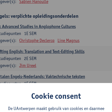
gever(s):
Sabien Hanoulle
gels: verplichte opleidingsonderdelen
 Advanced Studies in Anglophone Cultures
tudiepunten
1E SEM
gever(s):
Christophe Declercq
Line Magnus
fting English: Translation and Text-Editing Skills
tudiepunten
2E SEM
gever(s):
Jim Ureel
talen Engels-Nederlands: Vaktechnische teksten
tudiepunten
1E SEM
gever(s):
Gert Vercauteren
Line Magnus
Tom Vandecasteele
Cookie consent
talen Engels-Nederlands: Literaire teksten
De UAntwerpen maakt gebruik van cookies en daarmee
tudiepunten
2E SEM