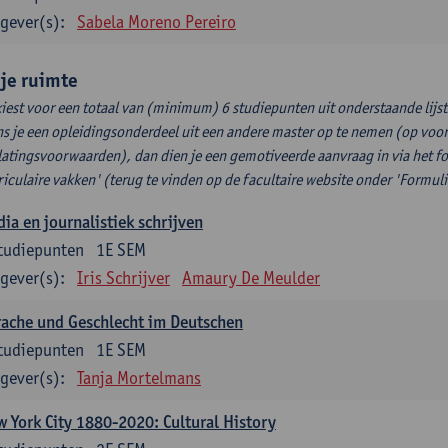
gever(s):
Sabela Moreno Pereiro
ije ruimte
kiest voor een totaal van (minimum) 6 studiepunten uit onderstaande lijst
s je een opleidingsonderdeel uit een andere master op te nemen (op voor
latingsvoorwaarden), dan dien je een gemotiveerde aanvraag in via het f
riculaire vakken' (terug te vinden op de facultaire website onder 'Formuli
ia en journalistiek schrijven
tudiepunten
1E SEM
gever(s):
Iris Schrijver
Amaury De Meulder
ache und Geschlecht im Deutschen
tudiepunten
1E SEM
gever(s):
Tanja Mortelmans
 York City 1880-2020: Cultural History