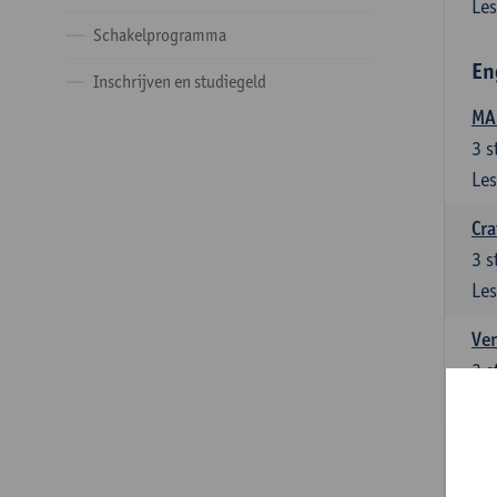
Les
Schakelprogramma
En
Inschrijven en studiegeld
MA:
3
s
Les
Cra
3
s
Les
Ver
3
s
Les
Ver
3
s