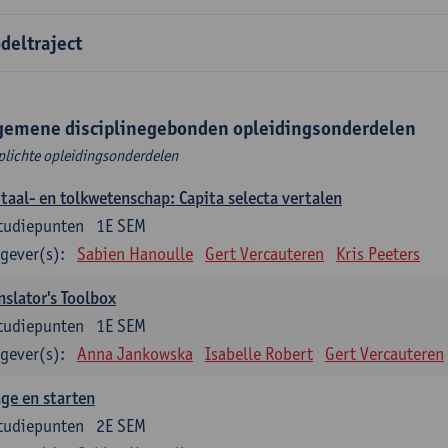
deltraject
gemene disciplinegebonden opleidingsonderdelen
plichte opleidingsonderdelen
taal- en tolkwetenschap: Capita selecta vertalen
tudiepunten
1E SEM
gever(s):
Sabien Hanoulle
Gert Vercauteren
Kris Peeters
nslator's Toolbox
tudiepunten
1E SEM
gever(s):
Anna Jankowska
Isabelle Robert
Gert Vercauteren
ge en starten
tudiepunten
2E SEM