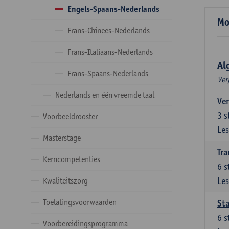
Engels-Spaans-Nederlands
Mo
Frans-Chinees-Nederlands
Frans-Italiaans-Nederlands
Al
Frans-Spaans-Nederlands
Ver
Nederlands en één vreemde taal
Ver
3
s
Voorbeeldrooster
Les
Masterstage
Tra
Kerncompetenties
6
s
Les
Kwaliteitszorg
Toelatingsvoorwaarden
Sta
6
s
Voorbereidingsprogramma