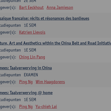
tudiepunten
2E SEM
gever(s):
Bart Eeckhout
Anna Jamieson
aïque française: récits et résonances des banlieues
tudiepunten
1E SEM
gever(s):
Katrien Lievois
ture, Art and Aesthetics within the China Belt and Road Initiati
tudiepunten
1E SEM
gever(s):
Ching Lin Pang
nees: Taalverwerving in China
tudiepunten
EXAMEN
gever(s):
Ping Ng
Wim Haagdorens
inees: Taalverwerving @ home
tudiepunten
1E SEM
gever(s):
Ping Ng
Yu-chieh Lai