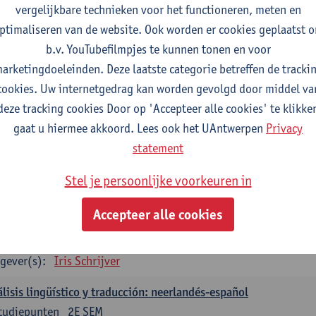
vergelijkbare technieken voor het functioneren, meten en
gever(s):
Christophe Declercq
ptimaliseren van de website. Ook worden er cookies geplaatst 
b.v. YouTubefilmpjes te kunnen tonen en voor
aans: verplichte opleidingsonderdelen
arketingdoeleinden. Deze laatste categorie betreffen de tracki
concepto de revolución en Hispanoamérica (siglos XX-XXI)
cookies. Uw internetgedrag kan worden gevolgd door middel va
tudiepunten
1E SEM
deze tracking cookies Door op 'Accepteer alle cookies' te klikke
gever(s):
Rafael Pedemonte
gaat u hiermee akkoord. Lees ook het UAntwerpen
Privacy
statement
talen Spaans-Nederlands: Juridische en economische teksten
tudiepunten
1E SEM
Stel je persoonlijke voorkeuren in
gever(s):
Iris Schrijver
Accepteer alle cookies
talen Spaans-Nederlands: Cultuur en media
tudiepunten
2E SEM
gever(s):
Iris Schrijver
lisis lingüístico y traducción: neerlandés-español
tudiepunten
2E SEM