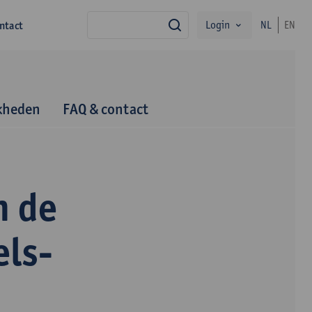
Login
ntact
NL
EN
zoek
kheden
FAQ & contact
n de
els-