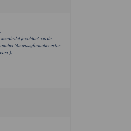
.
waarde dat je voldoet aan de
ormulier 'Aanvraagformulier extra-
eren').