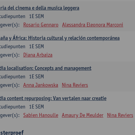
ria del cinema e della musica leggera
tudiepunten
1E SEM
gever(s):
Rosario Gennaro
Alessandra Eleonora Marconi
aña y África: Historia cultural y relación contemporánea
tudiepunten
1E SEM
gever(s):
Diana Arbaiza
ia localisation: Concepts and management
tudiepunten
1E SEM
gever(s):
Anna Jankowska
Nina Reviers
ia content repurposing: Van vertalen naar creatie
tudiepunten
1E SEM
gever(s):
Sabien Hanoulle
Amaury De Meulder
Nina Reviers
sterproef