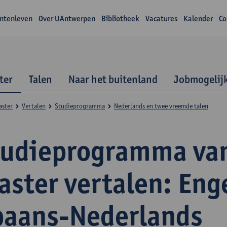
ntenleven
Over UAntwerpen
Bibliotheek
Vacatures
Kalender
Co
ter
Talen
Naar het buitenland
Jobmogelij
aster
Vertalen
Studieprogramma
Nederlands en twee vreemde talen
tudieprogramma va
ster vertalen: Eng
paans-Nederlands