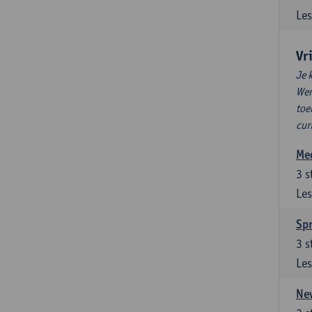
Les
Vr
Je 
Wen
toe
cur
Med
3
s
Les
Spr
3
s
Les
New