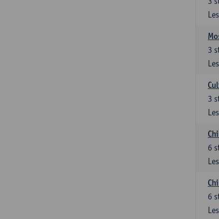
3
s
Les
Mos
3
s
Les
Cul
3
s
Les
Chi
6
s
Les
Ch
6
s
Les