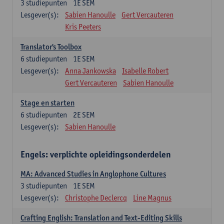
3
studiepunten
1E SEM
Lesgever(s):
Sabien Hanoulle
Gert Vercauteren
Kris Peeters
Translator's Toolbox
6
studiepunten
1E SEM
Lesgever(s):
Anna Jankowska
Isabelle Robert
Gert Vercauteren
Sabien Hanoulle
Stage en starten
6
studiepunten
2E SEM
Lesgever(s):
Sabien Hanoulle
Engels: verplichte opleidingsonderdelen
MA: Advanced Studies in Anglophone Cultures
3
studiepunten
1E SEM
Lesgever(s):
Christophe Declercq
Line Magnus
Crafting English: Translation and Text-Editing Skills