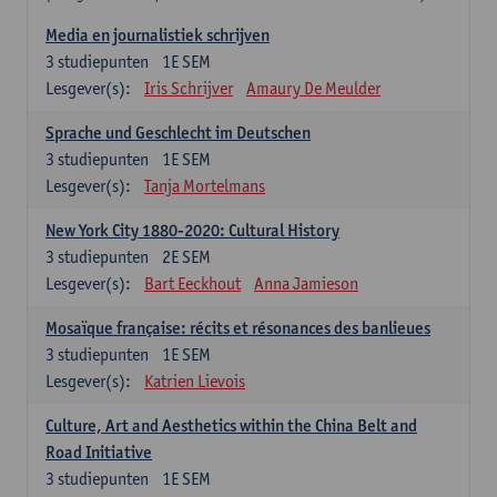
Media en journalistiek schrijven
3
studiepunten
1E SEM
Lesgever(s):
Iris Schrijver
Amaury De Meulder
Sprache und Geschlecht im Deutschen
3
studiepunten
1E SEM
Lesgever(s):
Tanja Mortelmans
New York City 1880-2020: Cultural History
3
studiepunten
2E SEM
Lesgever(s):
Bart Eeckhout
Anna Jamieson
Mosaïque française: récits et résonances des banlieues
3
studiepunten
1E SEM
Lesgever(s):
Katrien Lievois
Culture, Art and Aesthetics within the China Belt and
Road Initiative
3
studiepunten
1E SEM