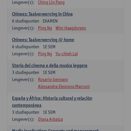
Lesgever(s):
Ching Lin Pang
Chinees: Taalverwerving in China
6
studiepunten
EXAMEN
Lesgever(s):
Ping Ng
Wim Haagdorens
Chinees: Taalverwerving @ home
6
studiepunten
1E SEM
Lesgever(s):
Ping Ng
Yu-chieh Lai
Storia del cinema e della musica leggera
3
studiepunten
1E SEM
Lesgever(s):
Rosario Gennaro
Alessandra Eleonora Marconi
España y África: Historia cultural y relación
contemporánea
3
studiepunten
1E SEM
Lesgever(s):
Diana Arbaiza
Media localisation: Concepts and management