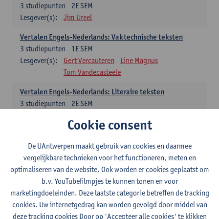
3
studiepunten
2E SEM
Lesgever(s):
Jim Ureel
Vertalen Engels-Nederlands: Vaktechnische teksten
3
studiepunten
1E SEM
Lesgever(s):
Gert Vercauteren
Line Magnus
Tom Vandecasteele
Vertalen Engels-Nederlands: Literaire teksten
3
studiepunten
2E SEM
Lesgever(s):
Christophe Declercq
Cookie consent
Spaans: verplichte opleidingsonderdelen
De UAntwerpen maakt gebruik van cookies en daarmee
vergelijkbare technieken voor het functioneren, meten en
El concepto de revolución en Hispanoamérica (siglos XX-
optimaliseren van de website. Ook worden er cookies geplaatst om
XXI)
b.v. YouTubefilmpjes te kunnen tonen en voor
3
studiepunten
1E SEM
marketingdoeleinden. Deze laatste categorie betreffen de tracking
Lesgever(s):
Rafael Pedemonte
cookies. Uw internetgedrag kan worden gevolgd door middel van
Vertalen Spaans-Nederlands: Juridische en economische
deze tracking cookies Door op 'Accepteer alle cookies' te klikken