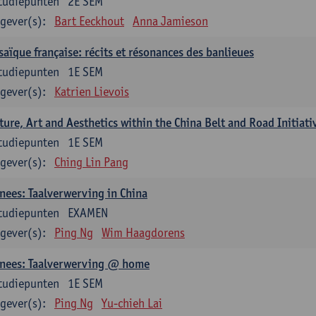
tudiepunten
2E SEM
gever(s):
Bart Eeckhout
Anna Jamieson
aïque française: récits et résonances des banlieues
tudiepunten
1E SEM
gever(s):
Katrien Lievois
ture, Art and Aesthetics within the China Belt and Road Initiati
tudiepunten
1E SEM
gever(s):
Ching Lin Pang
nees: Taalverwerving in China
tudiepunten
EXAMEN
gever(s):
Ping Ng
Wim Haagdorens
inees: Taalverwerving @ home
tudiepunten
1E SEM
gever(s):
Ping Ng
Yu-chieh Lai