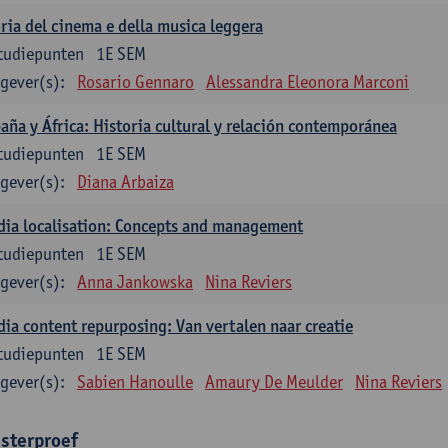
ria del cinema e della musica leggera
tudiepunten
1E SEM
gever(s):
Rosario Gennaro
Alessandra Eleonora Marconi
aña y África: Historia cultural y relación contemporánea
tudiepunten
1E SEM
gever(s):
Diana Arbaiza
ia localisation: Concepts and management
tudiepunten
1E SEM
gever(s):
Anna Jankowska
Nina Reviers
ia content repurposing: Van vertalen naar creatie
tudiepunten
1E SEM
gever(s):
Sabien Hanoulle
Amaury De Meulder
Nina Reviers
sterproef