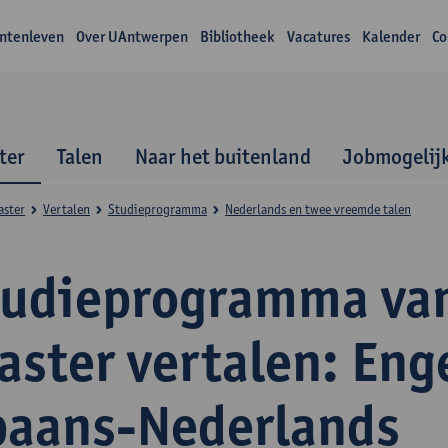
ntenleven
Over UAntwerpen
Bibliotheek
Vacatures
Kalender
Co
ter
Talen
Naar het buitenland
Jobmogelij
aster
Vertalen
Studieprogramma
Nederlands en twee vreemde talen
tudieprogramma va
ster vertalen: Eng
paans-Nederlands