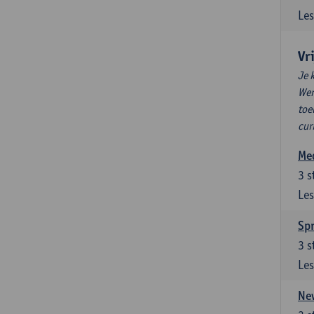
Les
Vr
Je 
Wen
toe
cur
Med
3
s
Les
Spr
3
s
Les
New