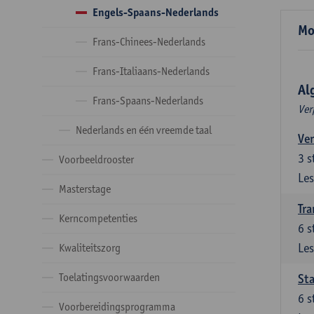
Engels-Spaans-Nederlands
Mo
Frans-Chinees-Nederlands
Frans-Italiaans-Nederlands
Al
Frans-Spaans-Nederlands
Ver
Nederlands en één vreemde taal
Ver
3
s
Voorbeeldrooster
Les
Masterstage
Tra
Kerncompetenties
6
s
Les
Kwaliteitszorg
Toelatingsvoorwaarden
Sta
6
s
Voorbereidingsprogramma