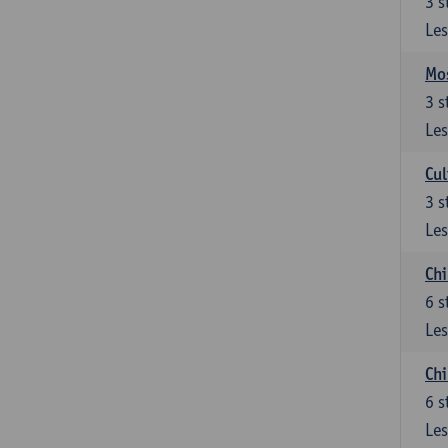
3
s
Les
Mos
3
s
Les
Cul
3
s
Les
Chi
6
s
Les
Ch
6
s
Les