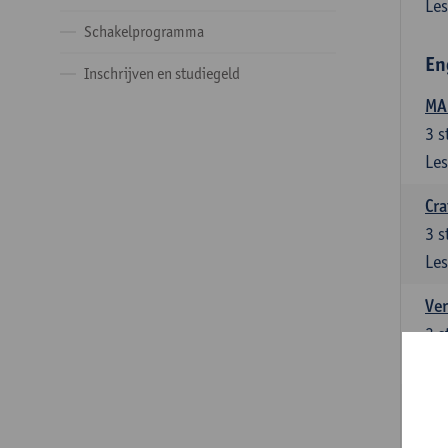
Les
Schakelprogramma
En
Inschrijven en studiegeld
MA:
3
s
Les
Cra
3
s
Les
Ver
3
s
Les
Ver
3
s