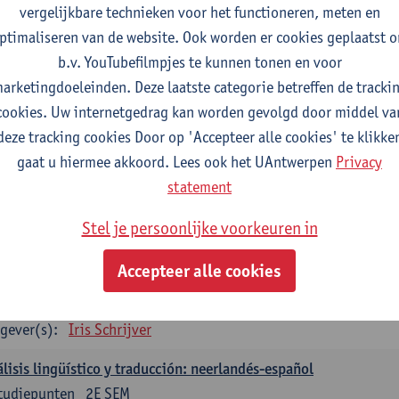
vergelijkbare technieken voor het functioneren, meten en
gever(s):
Christophe Declercq
ptimaliseren van de website. Ook worden er cookies geplaatst 
b.v. YouTubefilmpjes te kunnen tonen en voor
aans: verplichte opleidingsonderdelen
arketingdoeleinden. Deze laatste categorie betreffen de tracki
concepto de revolución en Hispanoamérica (siglos XX-XXI)
cookies. Uw internetgedrag kan worden gevolgd door middel va
tudiepunten
1E SEM
deze tracking cookies Door op 'Accepteer alle cookies' te klikke
gever(s):
Rafael Pedemonte
gaat u hiermee akkoord. Lees ook het UAntwerpen
Privacy
statement
talen Spaans-Nederlands: Juridische en economische teksten
tudiepunten
1E SEM
Stel je persoonlijke voorkeuren in
gever(s):
Iris Schrijver
Accepteer alle cookies
talen Spaans-Nederlands: Cultuur en media
tudiepunten
2E SEM
gever(s):
Iris Schrijver
lisis lingüístico y traducción: neerlandés-español
tudiepunten
2E SEM