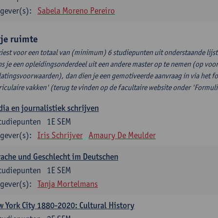
gever(s):
Sabela Moreno Pereiro
ije ruimte
kiest voor een totaal van (minimum) 6 studiepunten uit onderstaande lijst
s je een opleidingsonderdeel uit een andere master op te nemen (op voor
latingsvoorwaarden), dan dien je een gemotiveerde aanvraag in via het f
riculaire vakken' (terug te vinden op de facultaire website onder 'Formuli
ia en journalistiek schrijven
tudiepunten
1E SEM
gever(s):
Iris Schrijver
Amaury De Meulder
ache und Geschlecht im Deutschen
tudiepunten
1E SEM
gever(s):
Tanja Mortelmans
 York City 1880-2020: Cultural History