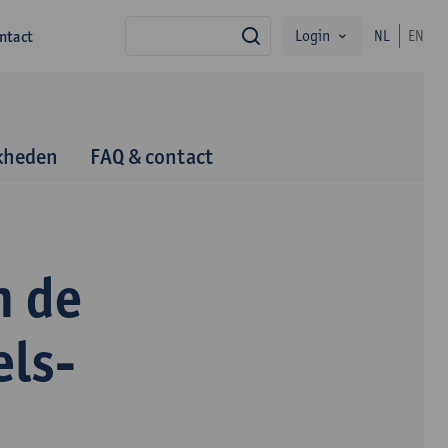
Login
ntact
NL
EN
zoek
kheden
FAQ & contact
n de
els-