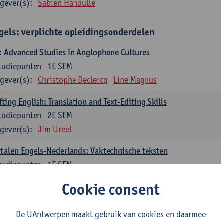
gever(s):
Sabien Hanoulle
gels: verplichte opleidingsonderdelen
 Advanced Studies in Anglophone Cultures
tudiepunten
1E SEM
gever(s):
Christophe Declercq
Line Magnus
fting English: Translation and Text-Editing Skills
tudiepunten
2E SEM
gever(s):
Jim Ureel
talen Engels-Nederlands: Vaktechnische teksten
tudiepunten
1E SEM
gever(s):
Gert Vercauteren
Line Magnus
Tom Vandecasteele
Cookie consent
talen Engels-Nederlands: Literaire teksten
De UAntwerpen maakt gebruik van cookies en daarmee
tudiepunten
2E SEM