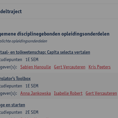
deltraject
gemene disciplinegebonden opleidingsonderdelen
plichte opleidingsonderdelen
taal- en tolkwetenschap: Capita selecta vertalen
tudiepunten
1E SEM
gever(s):
Sabien Hanoulle
Gert Vercauteren
Kris Peeters
nslator's Toolbox
tudiepunten
1E SEM
gever(s):
Anna Jankowska
Isabelle Robert
Gert Vercauteren
ge en starten
tudiepunten
2E SEM