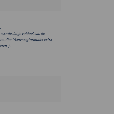
.
waarde dat je voldoet aan de
ormulier 'Aanvraagformulier extra-
eren').