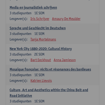
Media en journalistiek schrijven
3
studiepunten
1E SEM
Lesgever(s):
Iris Schrijver
Amaury De Meulder
Sprache und Geschlecht im Deutschen
3
studiepunten
1E SEM
Lesgever(s):
Tanja Mortelmans
New York City 1880-2020: Cultural History
3
studiepunten
2E SEM
Lesgever(s):
Bart Eeckhout
Anna Jamieson
Mosaïque française: récits et résonances des banlieues
3
studiepunten
1E SEM
Lesgever(s):
Katrien Lievois
Culture, Art and Aesthetics within the China Belt and
Road Initiative
3
studiepunten
1E SEM