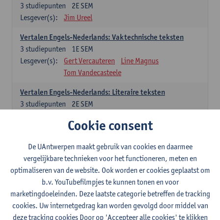
3
studiepunten
2E SEM
Lesgever(s):
Jim Ureel
Vertalen Engels-Nederlands: Vaktechnische teksten
3
studiepunten
1E SEM
Lesgever(s):
Gert Vercauteren
Line Magnus
Tom Vandecasteele
Vertalen Engels-Nederlands: Literaire teksten
3
studiepunten
2E SEM
Lesgever(s):
Christophe Declercq
Cookie consent
Spaans: verplichte opleidingsonderdelen
De UAntwerpen maakt gebruik van cookies en daarmee
vergelijkbare technieken voor het functioneren, meten en
El concepto de revolución en Hispanoamérica (siglos XX-
optimaliseren van de website. Ook worden er cookies geplaatst om
XXI)
b.v. YouTubefilmpjes te kunnen tonen en voor
3
studiepunten
1E SEM
marketingdoeleinden. Deze laatste categorie betreffen de tracking
Lesgever(s):
Rafael Pedemonte
cookies. Uw internetgedrag kan worden gevolgd door middel van
Vertalen Spaans-Nederlands: Juridische en economische
deze tracking cookies Door op 'Accepteer alle cookies' te klikken