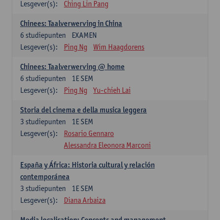
Lesgever(s):
Ching Lin Pang
Chinees: Taalverwerving in China
6
studiepunten
EXAMEN
Lesgever(s):
Ping Ng
Wim Haagdorens
Chinees: Taalverwerving @ home
6
studiepunten
1E SEM
Lesgever(s):
Ping Ng
Yu-chieh Lai
Storia del cinema e della musica leggera
3
studiepunten
1E SEM
Lesgever(s):
Rosario Gennaro
Alessandra Eleonora Marconi
España y África: Historia cultural y relación
contemporánea
3
studiepunten
1E SEM
Lesgever(s):
Diana Arbaiza
Media localisation: Concepts and management