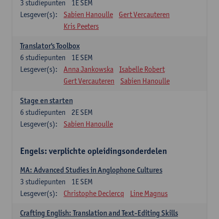
3
studiepunten
1E SEM
Lesgever(s):
Sabien Hanoulle
Gert Vercauteren
Kris Peeters
Translator's Toolbox
6
studiepunten
1E SEM
Lesgever(s):
Anna Jankowska
Isabelle Robert
Gert Vercauteren
Sabien Hanoulle
Stage en starten
6
studiepunten
2E SEM
Lesgever(s):
Sabien Hanoulle
Engels: verplichte opleidingsonderdelen
MA: Advanced Studies in Anglophone Cultures
3
studiepunten
1E SEM
Lesgever(s):
Christophe Declercq
Line Magnus
Crafting English: Translation and Text-Editing Skills