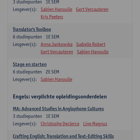
3
studiepunten
1E SEM
Lesgever(s):
Sabien Hanoulle
Gert Vercauteren
Kris Peeters
Translator's Toolbox
6
studiepunten
1E SEM
Lesgever(s):
Anna Jankowska
Isabelle Robert
Gert Vercauteren
Sabien Hanoulle
Stage en starten
6
studiepunten
2E SEM
Lesgever(s):
Sabien Hanoulle
Engels: verplichte opleidingsonderdelen
MA: Advanced Studies in Anglophone Cultures
3
studiepunten
1E SEM
Lesgever(s):
Christophe Declercq
Line Magnus
Crafting English: Translation and Text-Editing Skills