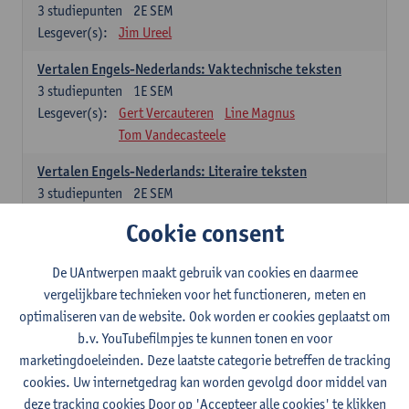
3
studiepunten
2E SEM
Lesgever(s):
Jim Ureel
Vertalen Engels-Nederlands: Vaktechnische teksten
3
studiepunten
1E SEM
Lesgever(s):
Gert Vercauteren
Line Magnus
Tom Vandecasteele
Vertalen Engels-Nederlands: Literaire teksten
3
studiepunten
2E SEM
Lesgever(s):
Christophe Declercq
Cookie consent
Spaans: verplichte opleidingsonderdelen
De UAntwerpen maakt gebruik van cookies en daarmee
vergelijkbare technieken voor het functioneren, meten en
El concepto de revolución en Hispanoamérica (siglos XX-
optimaliseren van de website. Ook worden er cookies geplaatst om
XXI)
b.v. YouTubefilmpjes te kunnen tonen en voor
3
studiepunten
1E SEM
marketingdoeleinden. Deze laatste categorie betreffen de tracking
Lesgever(s):
Rafael Pedemonte
cookies. Uw internetgedrag kan worden gevolgd door middel van
Vertalen Spaans-Nederlands: Juridische en economische
deze tracking cookies Door op 'Accepteer alle cookies' te klikken