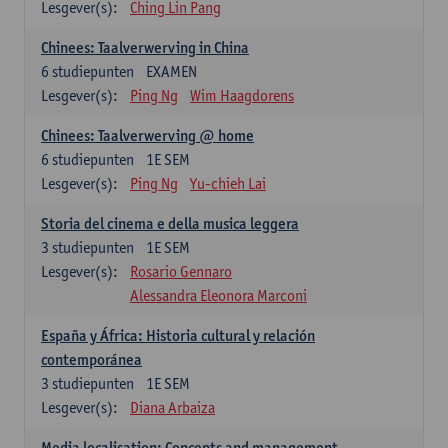
Lesgever(s):
Ching Lin Pang
Chinees: Taalverwerving in China
6
studiepunten
EXAMEN
Lesgever(s):
Ping Ng
Wim Haagdorens
Chinees: Taalverwerving @ home
6
studiepunten
1E SEM
Lesgever(s):
Ping Ng
Yu-chieh Lai
Storia del cinema e della musica leggera
3
studiepunten
1E SEM
Lesgever(s):
Rosario Gennaro
Alessandra Eleonora Marconi
España y África: Historia cultural y relación
contemporánea
3
studiepunten
1E SEM
Lesgever(s):
Diana Arbaiza
Media localisation: Concepts and management