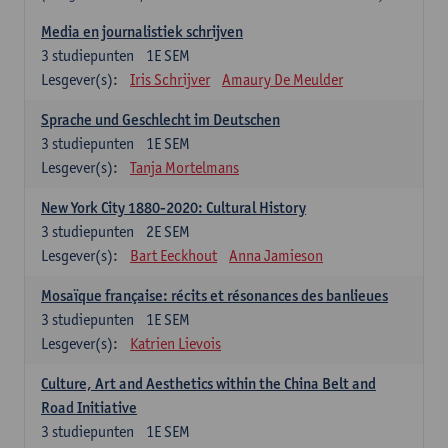
Media en journalistiek schrijven
3
studiepunten
1E SEM
Lesgever(s):
Iris Schrijver
Amaury De Meulder
Sprache und Geschlecht im Deutschen
3
studiepunten
1E SEM
Lesgever(s):
Tanja Mortelmans
New York City 1880-2020: Cultural History
3
studiepunten
2E SEM
Lesgever(s):
Bart Eeckhout
Anna Jamieson
Mosaïque française: récits et résonances des banlieues
3
studiepunten
1E SEM
Lesgever(s):
Katrien Lievois
Culture, Art and Aesthetics within the China Belt and
Road Initiative
3
studiepunten
1E SEM