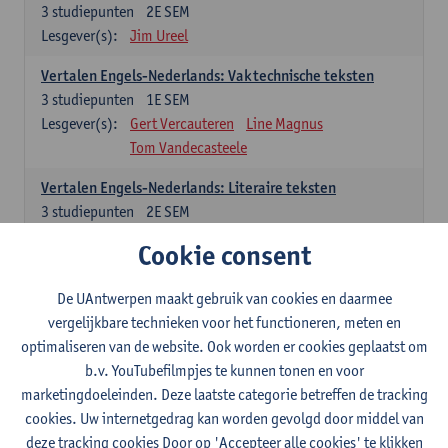
3
studiepunten
2E SEM
Lesgever(s):
Jim Ureel
Vertalen Engels-Nederlands: Vaktechnische teksten
3
studiepunten
1E SEM
Lesgever(s):
Gert Vercauteren
Line Magnus
Tom Vandecasteele
Vertalen Engels-Nederlands: Literaire teksten
3
studiepunten
2E SEM
Lesgever(s):
Christophe Declercq
Cookie consent
Spaans: verplichte opleidingsonderdelen
De UAntwerpen maakt gebruik van cookies en daarmee
vergelijkbare technieken voor het functioneren, meten en
El concepto de revolución en Hispanoamérica (siglos XX-
optimaliseren van de website. Ook worden er cookies geplaatst om
XXI)
b.v. YouTubefilmpjes te kunnen tonen en voor
3
studiepunten
1E SEM
marketingdoeleinden. Deze laatste categorie betreffen de tracking
Lesgever(s):
Rafael Pedemonte
cookies. Uw internetgedrag kan worden gevolgd door middel van
Vertalen Spaans-Nederlands: Juridische en economische
deze tracking cookies Door op 'Accepteer alle cookies' te klikken