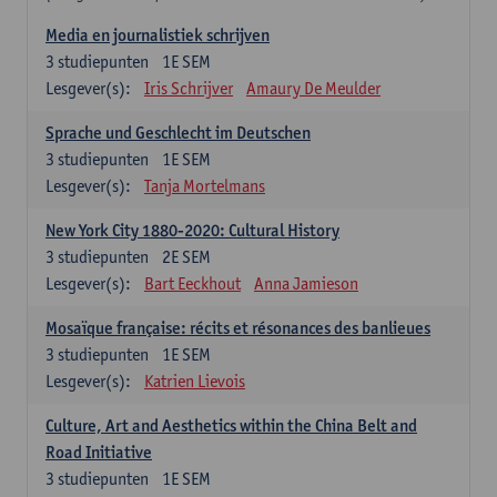
Media en journalistiek schrijven
3
studiepunten
1E SEM
Lesgever(s):
Iris Schrijver
Amaury De Meulder
Sprache und Geschlecht im Deutschen
3
studiepunten
1E SEM
Lesgever(s):
Tanja Mortelmans
New York City 1880-2020: Cultural History
3
studiepunten
2E SEM
Lesgever(s):
Bart Eeckhout
Anna Jamieson
Mosaïque française: récits et résonances des banlieues
3
studiepunten
1E SEM
Lesgever(s):
Katrien Lievois
Culture, Art and Aesthetics within the China Belt and
Road Initiative
3
studiepunten
1E SEM