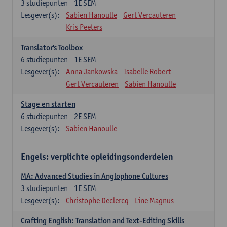
3
studiepunten
1E SEM
Lesgever(s):
Sabien Hanoulle
Gert Vercauteren
Kris Peeters
Translator's Toolbox
6
studiepunten
1E SEM
Lesgever(s):
Anna Jankowska
Isabelle Robert
Gert Vercauteren
Sabien Hanoulle
Stage en starten
6
studiepunten
2E SEM
Lesgever(s):
Sabien Hanoulle
Engels: verplichte opleidingsonderdelen
MA: Advanced Studies in Anglophone Cultures
3
studiepunten
1E SEM
Lesgever(s):
Christophe Declercq
Line Magnus
Crafting English: Translation and Text-Editing Skills