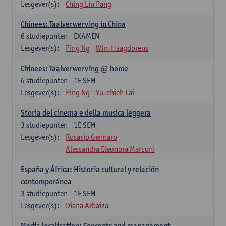
Lesgever(s):
Ching Lin Pang
Chinees: Taalverwerving in China
6
studiepunten
EXAMEN
Lesgever(s):
Ping Ng
Wim Haagdorens
Chinees: Taalverwerving @ home
6
studiepunten
1E SEM
Lesgever(s):
Ping Ng
Yu-chieh Lai
Storia del cinema e della musica leggera
3
studiepunten
1E SEM
Lesgever(s):
Rosario Gennaro
Alessandra Eleonora Marconi
España y África: Historia cultural y relación
contemporánea
3
studiepunten
1E SEM
Lesgever(s):
Diana Arbaiza
Media localisation: Concepts and management