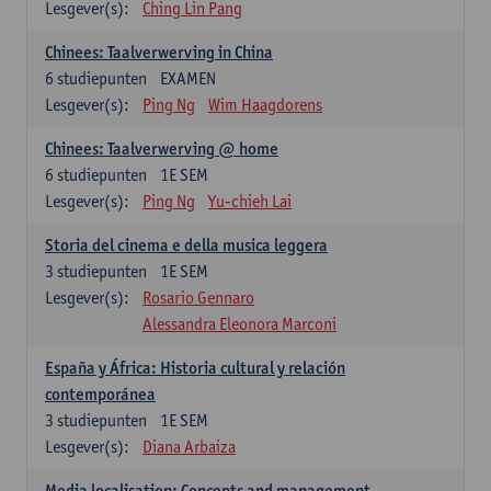
Lesgever(s):
Ching Lin Pang
Chinees: Taalverwerving in China
6
studiepunten
EXAMEN
Lesgever(s):
Ping Ng
Wim Haagdorens
Chinees: Taalverwerving @ home
6
studiepunten
1E SEM
Lesgever(s):
Ping Ng
Yu-chieh Lai
Storia del cinema e della musica leggera
3
studiepunten
1E SEM
Lesgever(s):
Rosario Gennaro
Alessandra Eleonora Marconi
España y África: Historia cultural y relación
contemporánea
3
studiepunten
1E SEM
Lesgever(s):
Diana Arbaiza
Media localisation: Concepts and management