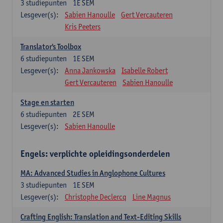
3
studiepunten
1E SEM
Lesgever(s):
Sabien Hanoulle
Gert Vercauteren
Kris Peeters
Translator's Toolbox
6
studiepunten
1E SEM
Lesgever(s):
Anna Jankowska
Isabelle Robert
Gert Vercauteren
Sabien Hanoulle
Stage en starten
6
studiepunten
2E SEM
Lesgever(s):
Sabien Hanoulle
Engels: verplichte opleidingsonderdelen
MA: Advanced Studies in Anglophone Cultures
3
studiepunten
1E SEM
Lesgever(s):
Christophe Declercq
Line Magnus
Crafting English: Translation and Text-Editing Skills