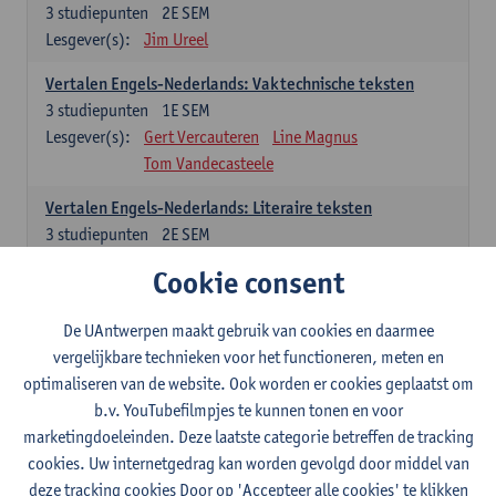
3
studiepunten
2E SEM
Lesgever(s):
Jim Ureel
Vertalen Engels-Nederlands: Vaktechnische teksten
3
studiepunten
1E SEM
Lesgever(s):
Gert Vercauteren
Line Magnus
Tom Vandecasteele
Vertalen Engels-Nederlands: Literaire teksten
3
studiepunten
2E SEM
Lesgever(s):
Christophe Declercq
Cookie consent
Spaans: verplichte opleidingsonderdelen
De UAntwerpen maakt gebruik van cookies en daarmee
vergelijkbare technieken voor het functioneren, meten en
El concepto de revolución en Hispanoamérica (siglos XX-
optimaliseren van de website. Ook worden er cookies geplaatst om
XXI)
b.v. YouTubefilmpjes te kunnen tonen en voor
3
studiepunten
1E SEM
marketingdoeleinden. Deze laatste categorie betreffen de tracking
Lesgever(s):
Rafael Pedemonte
cookies. Uw internetgedrag kan worden gevolgd door middel van
Vertalen Spaans-Nederlands: Juridische en economische
deze tracking cookies Door op 'Accepteer alle cookies' te klikken