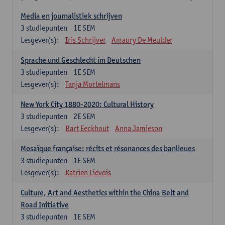
Media en journalistiek schrijven
3
studiepunten
1E SEM
Lesgever(s):
Iris Schrijver
Amaury De Meulder
Sprache und Geschlecht im Deutschen
3
studiepunten
1E SEM
Lesgever(s):
Tanja Mortelmans
New York City 1880-2020: Cultural History
3
studiepunten
2E SEM
Lesgever(s):
Bart Eeckhout
Anna Jamieson
Mosaïque française: récits et résonances des banlieues
3
studiepunten
1E SEM
Lesgever(s):
Katrien Lievois
Culture, Art and Aesthetics within the China Belt and
Road Initiative
3
studiepunten
1E SEM