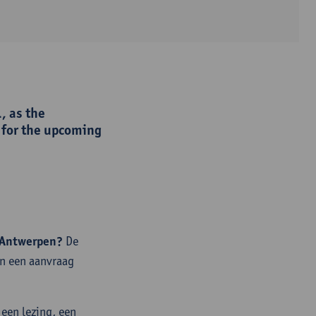
, as the
 for the upcoming
n Antwerpen?
De
an een aanvraag
 een lezing, een