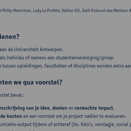
t Philip Meersman, Lady La Profeta, Xabiso Vili, Zakli Kokouvi aka Menteur
dienen?
aan de Universiteit Antwerpen.
 als individu of namens een studentenvereniging/groep.
tussen opleidingen, faculteiten of disciplines worden extra a
hten we qua voorstel?
stel bevat: ​
mschrijving van je idee
,
doelen
en
verwachte impact
.
 de kosten
en een voorstel om je project nadien te evalueren.
icatie-output tijdens of achteraf (bv. foto’s, verslagje, social 