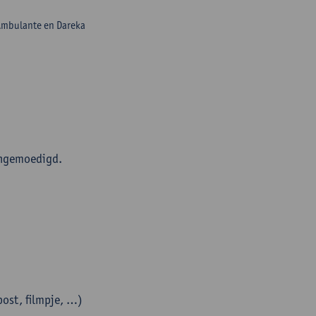
 Ambulante en Dareka
angemoedigd.
post, filmpje, …)