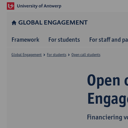
GLOBAL ENGAGEMENT
Framework
For students
For staff and p
Global Engagement
For students
Open call students
Open c
Engag
Financiering v