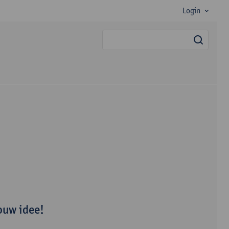
Login
searc
ouw idee!