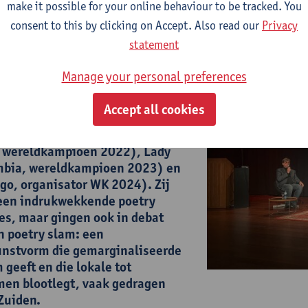
make it possible for your online behaviour to be tracked. You
aar de toekomst. Ik raad deze
aan voor andere studenten die hun horizon willen ver
consent to this by clicking on Accept. Also read our
Privacy
statement
Manage your personal preferences
Accept all cookies
oetry Slam 2023 nodigden de
ie wereldstemmen uit: Xabiso
a, wereldkampioen 2022), Lady
ombia, wereldkampioen 2023) en
go, organisator WK 2024). Zij
leen indrukwekkende poetry
s, maar gingen ook in debat
n poetry slam: een
unstvorm die gemarginaliseerde
geeft en die lokale tot
en blootlegt, vaak gedragen
 Zuiden.