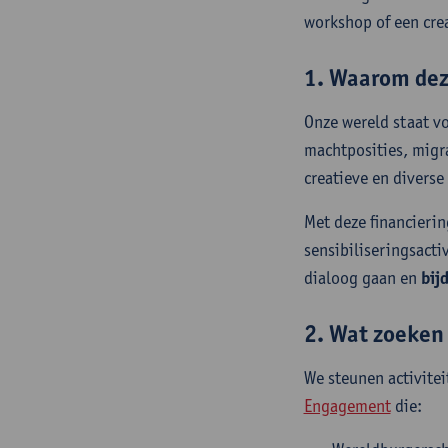
workshop of een crea
1. Waarom de
Onze wereld staat v
machtposities, migr
creatieve en divers
Met deze financierin
sensibiliseringsactiv
dialoog gaan en
bij
2. Wat zoeke
We steunen activitei
Engagement
die: