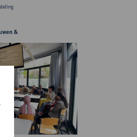
ndeling
ouwen &
r