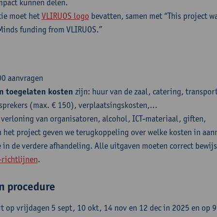
mpact kunnen delen.
tie moet het
VLIRUOS logo
bevatten, samen met “This project w
Minds funding from VLIRUOS.”
00 aanvragen​
n toegelaten kosten
zijn: huur van de zaal, catering, transpor
sprekers (max. € 150), verplaatsingskosten,…
 verloning van organisatoren, alcohol, ICT-materiaal, giften,
n het project geven we terugkoppeling over welke kosten in aa
 in de verdere afhandeling. Alle uitgaven moeten correct bewijs
richtlijnen
.
en procedure
t op vrijdagen 5 sept, 10 okt, 14 nov en 12 dec in 2025 en op 9 