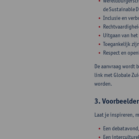
Wereldburgersch
de Sustainable 
Inclusie en ver
Rechtvaardighei
Uitgaan van het
Toegankelijk zi
Respect en openh
De aanvraag wordt b
link met Globale Zui
worden.
3. Voorbeelde
Laat je inspireren, m
Een debatavond,
Een interculture