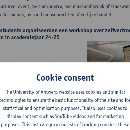
f cultureel event, bv slam poetry, een museumbezoek of stadswa
 de campus, bv rond mensenrechten of eerlijke handel
w students organiseerden een workshop over zelfvertr
m in academiejaar 24-25
n DLS waren voor mij een
errijkende ervaring. Ze boden
Cookie consent
uimte voor open discussies en
i. Door de verhalen van diverse
nemers heb ik veel geleerd over
The University of Antwerp website uses cookies and similar
 de juridische wereld en hoe deze
technologies to ensure the basic functionality of the site and fo
 vaak uitziet. Daarnaast heb ik
statistical and optimisation purposes. It also uses cookies to
eden geleerd, zoals het
display content such as YouTube videos and for marketing
erwinnen van onzichtbare
purposes. This last category consists of tracking cookies: these
s een zeer leerzame ervaring