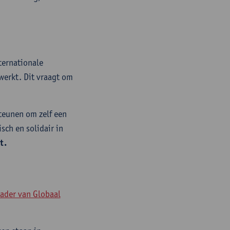
ternationale
werkt. Dit vraagt om
teunen om zelf een
sch en solidair in
it.
kader van Globaal