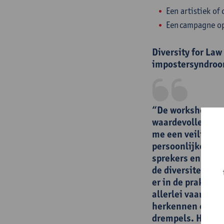
Een artistiek o
Een campagne op
Diversity for La
impostersyndroo
“De workshops va
waardevolle en v
me een veilige r
persoonlijke groe
sprekers en deel
de diversiteit in
er in de praktijk
allerlei vaardigh
herkennen en ov
drempels. Het wa