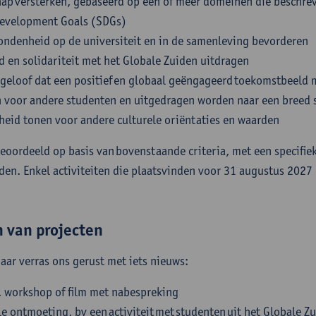
ap versterken, gebaseerd op één of meer domeinen die beschrev
Development Goals (SDGs)
bondenheid op de universiteit en in de samenleving bevorderen
d en solidariteit met het Globale Zuiden uitdragen
 geloof dat een positief en globaal geëngageerd toekomstbeeld 
jn voor andere studenten en uitgedragen worden naar een bree
eid tonen voor andere culturele oriëntaties en waarden ​
eoordeeld op basis van bovenstaande criteria, met een specifie
den. Enkel activiteiten die plaatsvinden voor 31 augustus 2027
n van projecten
aar verras ons gerust met iets nieuws: ​
 workshop of film met nabespreking
le ontmoeting, bv een activiteit met studenten uit het Globale 