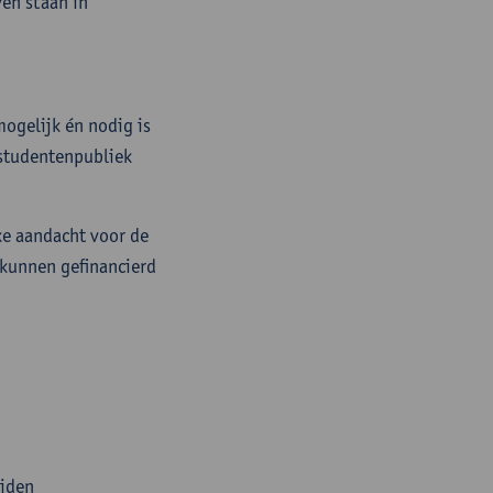
en staan in
mogelijk én nodig is
d studentenpubliek
ke aandacht voor de
 kunnen gefinancierd
Zuiden