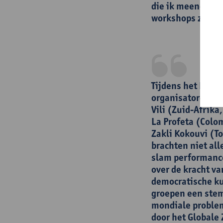
die ik meeneem n
workshops zeker 
Tijdens het EK P
organisatoren dr
Vili (Zuid-Afrik
La Profeta (Col
Zakli Kokouvi (To
brachten niet al
slam performance
over de kracht va
democratische k
groepen een stem 
mondiale problem
door het Globale