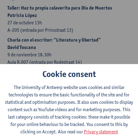
Taller: Haz tu propia calaverita para Día de Muertos
Patricia López
27 de octubre 13h
A-205 (entrada por Prinsstraat 13)
Charla con el escritor: “Literatura y libertad”
David Toscana
9 de noviembre 18.30h
Aula R.007 (entrada por Rodestraat 14)
Cookie consent
Conferencia: “Alerta ciudadana: pensamiento electora
crítico en épocas de información digital”
The University of Antwerp website uses cookies and similar
Dra. Ana Uribe Sandoval
technologies to ensure the basic functionality of the site and for
21 de noviembre 18.30h
statistical and optimisation purposes. It also uses cookies to display
Aula R.007 (entrada por Rodestraat 14)
content such as YouTube videos and for marketing purposes. This
last category consists of tracking cookies: these make it possible
Conferencia: “La lengua española en
perspectiva histórica”
for your online behaviour to be tracked. You consent to this by
Dr. Robert Verdonk
clicking on Accept. Also read our
Privacy statement