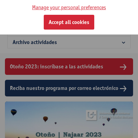
4 de diciembre 18.30h
Manage your personal preferences
Aula R.008 (entrada por Rodestraat 14)
Accept all cookies
Nombre de la Cátedra
Archivo actividades
Otoño 2023: inscríbase a las actividades
Reciba nuestro programa por correo electrónico