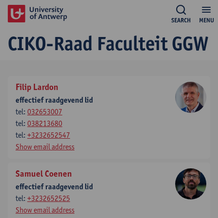
SEARCH
MENU
CIKO-Raad Faculteit GGW
Filip Lardon
effectief raadgevend lid
tel:
032653007
tel:
038213680
tel:
+3232652547
Show email address
Samuel Coenen
effectief raadgevend lid
tel:
+3232652525
Show email address