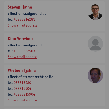
Steven Haine
effectief raadgevend lid
tel:
+3238214281
Show email address
Gino Verwimp
effectief raadgevend lid
tel:
+3232652503
Show email address
Wiebren Tjalma
effectief stemgerechtigd lid
tel:
038213580
tel:
038215904
tel:
+3238215904
Show email address