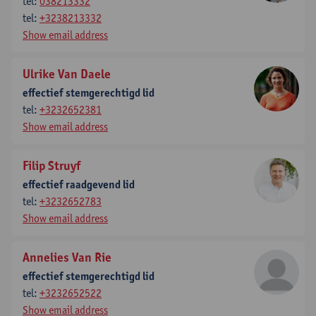
tel:
038213332
tel:
+3238213332
Show email address
Ulrike Van Daele
effectief stemgerechtigd lid
tel:
+3232652381
Show email address
Filip Struyf
effectief raadgevend lid
tel:
+3232652783
Show email address
Annelies Van Rie
effectief stemgerechtigd lid
tel:
+3232652522
Show email address