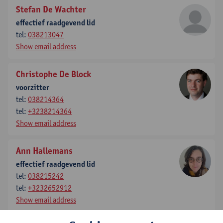
Stefan De Wachter
effectief raadgevend lid
tel:
038213047
Show email address
Christophe De Block
voorzitter
tel:
038214364
tel:
+3238214364
Show email address
Ann Hallemans
effectief raadgevend lid
tel:
038215242
tel:
+3232652912
Show email address