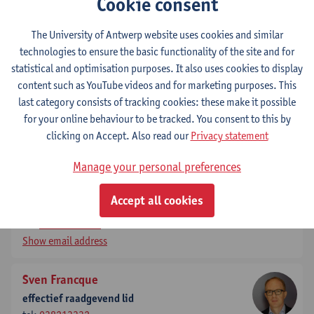
Cookie consent
Erik Franck
effectief stemgerechtigd lid
The University of Antwerp website uses cookies and similar
tel:
+3232652914
technologies to ensure the basic functionality of the site and for
Show email address
statistical and optimisation purposes. It also uses cookies to display
content such as YouTube videos and for marketing purposes. This
Peter Van Bogaert
last category consists of tracking cookies: these make it possible
effectief raadgevend lid
for your online behaviour to be tracked. You consent to this by
tel:
+3232652150
clicking on Accept. Also read our
Privacy statement
Show email address
Manage your personal preferences
Nathalie Roussel
Accept all cookies
effectief stemgerechtigd lid
tel:
+3232652950
Show email address
Sven Francque
effectief raadgevend lid