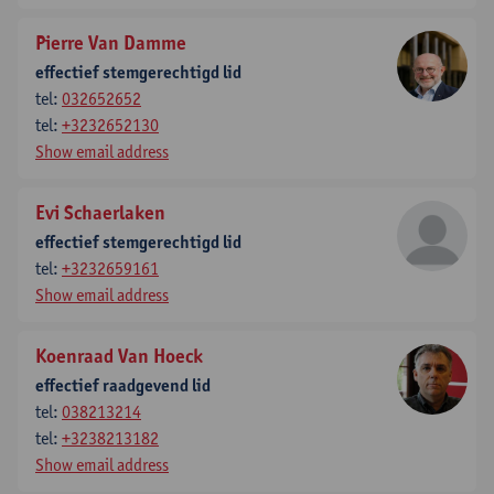
Pierre Van Damme
effectief stemgerechtigd lid
tel:
032652652
tel:
+3232652130
Show email address
Evi Schaerlaken
effectief stemgerechtigd lid
tel:
+3232659161
Show email address
Koenraad Van Hoeck
effectief raadgevend lid
tel:
038213214
tel:
+3238213182
Show email address