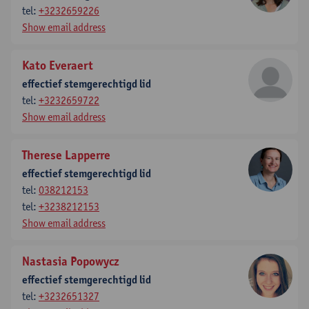
tel:
+3232659226
Show email address
Kato Everaert
effectief stemgerechtigd lid
tel:
+3232659722
Show email address
Therese Lapperre
effectief stemgerechtigd lid
tel:
038212153
tel:
+3238212153
Show email address
Nastasia Popowycz
effectief stemgerechtigd lid
tel:
+3232651327