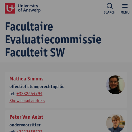
SEARCH
MENU
Facultaire
Evaluatiecommissie
Faculteit SW
Mathea Simons
effectief stemgerechtigd lid
tel:
+3232654794
Show email address
Peter Van Aelst
ondervoorzitter
tel:
+3232655723