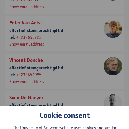
Show email address
Peter Van Aelst
effectief stemgerechtigd lid
tel:
+3232655723
Show email address
Vincent Donche
effectief stemgerechtigd lid
tel:
+3232654985
Show email address
Sven De Maeyer
effectief stemgerechtigd lid
tel:
+3232654932
Cookie consent
Show email address
The University of Antwerp website uses cookies and similar