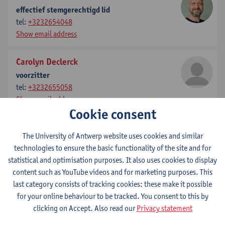
effectief stemgerechtigd lid
tel:
+3232654048
Show email address
Carolyn Declerck
voorzitter
tel:
+3232655058
Show email address
Cookie consent
Thierry Vanelslander
The University of Antwerp website uses cookies and similar
effectief stemgerechtigd lid
technologies to ensure the basic functionality of the site and for
tel:
+3232654034
statistical and optimisation purposes. It also uses cookies to display
Show email address
content such as YouTube videos and for marketing purposes. This
last category consists of tracking cookies: these make it possible
Ilke Franquet
for your online behaviour to be tracked. You consent to this by
effectief stemgerechtigd lid
clicking on Accept. Also read our
Privacy statement
tel:
+3232654134