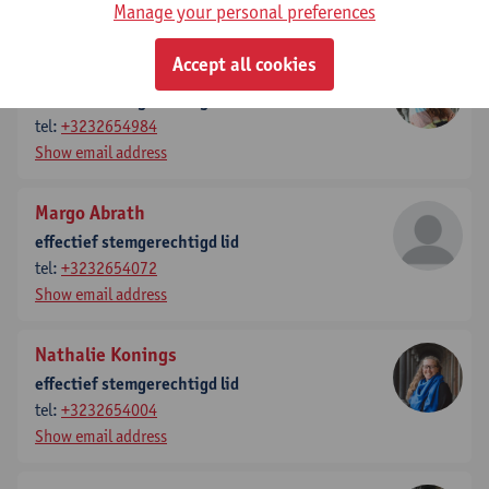
Show email address
Manage your personal preferences
Accept all cookies
Sara Weyns
effectief stemgerechtigd lid
tel:
+3232654984
Show email address
Margo Abrath
effectief stemgerechtigd lid
tel:
+3232654072
Show email address
Nathalie Konings
effectief stemgerechtigd lid
tel:
+3232654004
Show email address